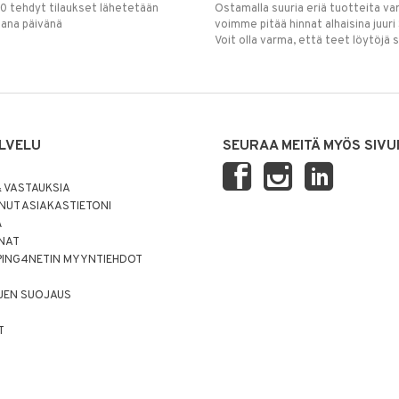
00 tehdyt tilaukset lähetetään
Ostamalla suuria eriä tuotteita 
mana päivänä
voimme pitää hinnat alhaisina juuri
Voit olla varma, että teet löytöjä 
LVELU
SEURAA MEITÄ MYÖS SIVU
 VASTAUKSIA
UT ASIAKASTIETONI
Ä
NNAT
PING4NETIN MYYNTIEHDOT
JEN SUOJAUS
T