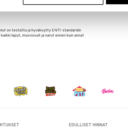
ällinen hymy tekevät Heliumista nopeasti suosikin.
& Helium -faneille, niin pienille kuin suurillekin.
lut on testattu ja hyväksytty EN71-standardin
kaikki laput, muoviosat ja narut ennen kuin annat
MITUKSET
EDULLISET HINNAT