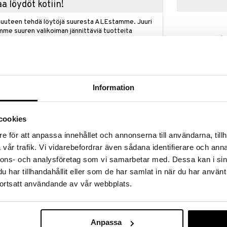
a löydöt kotiin!
isuuteen tehdä löytöjä suuresta ALEstamme. Juuri
mme suuren valikoiman jännittäviä tuotteita
a hinnoilla!
massa 31.8.2026 asti mutta ole nopea -
otteesi voivat päästä loppumaan!
i ale-löydöt »
Information
Musse & Heli
cookies
Heliumin kanssa "Musse & Helium" -sarjasta!
35 cm
MUSSE & HELIU
e för att anpassa innehållet och annonserna till användarna, tillh
nitystä ja taikuutta tämän hurmaavan pehmolelun,
situn kirjasarjan "Musse & Helium" päähenkilöistä.
19,90
vår trafik. Vi vidarebefordrar även sådana identifierare och anna
€
hän on rohkea ja viisas seikkailija, joka on aina valmis
nnons- och analysföretag som vi samarbetar med. Dessa kan i sin
uusia maailmoja. Täydellinen lahja kaikille pienille
har tillhandahållit eller som de har samlat in när du har använt
ortsatt användande av vår webbplats.
sille, jotka rakastavat unelmoida
a lähteä jännittäviin seikkailuihin. Helium on
ta materiaalista, mikä tekee hänestä täydellisen
ä. Hän on pukeutunut kauniiseen violettiin
a.
Anpassa