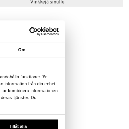
Vinkkejä sinulle
Om
um: Musse
M
andahålla funktioner för
n information från din enhet
 tur kombinera informationen
 deras tjänster. Du
Tillåt alla