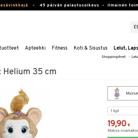
kesävinkkejä
-
45 päivän palautusoikeus -
Ilmainen toim
tuotteet
Apteekki
Fitness
Koti & Sisustus
Lelut, Lap
Shopping4net
»
Lel
: Helium 35 cm
Musse 
19,90
€
Maksa osamaksul