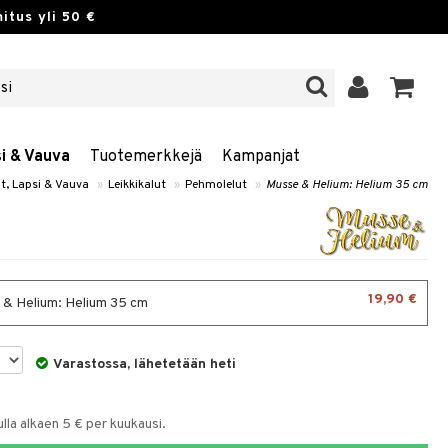
itus yli 50 €
si & Vauva
Tuotemerkkejä
Kampanjat
ut, Lapsi & Vauva
»
Leikkikalut
»
Pehmolelut
»
Musse & Helium: Helium 35 cm
19,90 €
& Helium: Helium 35 cm
Varastossa, lähetetään heti
la alkaen 5 € per kuukausi.