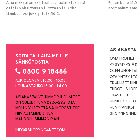
Aina maksuton vaihtoehto, huolimatta siitä
Ennen kello 13.
ostatko yksittäisen tuotteen tai koko
normaalisti sa
tilauksellesi joka ylittää 50 €.
ASIAKASPA
SOITA TAI LAITA MEILLE
OMA PROFIILI
SÄHKÖPOSTIA
KYSYMYKSIÄ &
0800 9 18486
OLEN UNOHTAN
OTA YHTEYTT
AUKIOLOAJAT: 10.00 - 16.00
EDULLISET HI
LOUNASTAUKO 13.00 - 14.00
EHDOT - SHOP
EVÄSTEET
ASIAKASPALVELUMME PUHELIMITSE
HENKILÖTIETO
ON SULJETTUNA 29.6.–27.7. OTA
KUMPPANIKSI
MEIHIN YHTEYTTÄ SÄHKÖPOSTITSE
NIIN AUTAMME SINUA
SHOPPING4NE
MAHDOLLISIMMAN PIAN.
INFO@SHOPPING4NET.COM