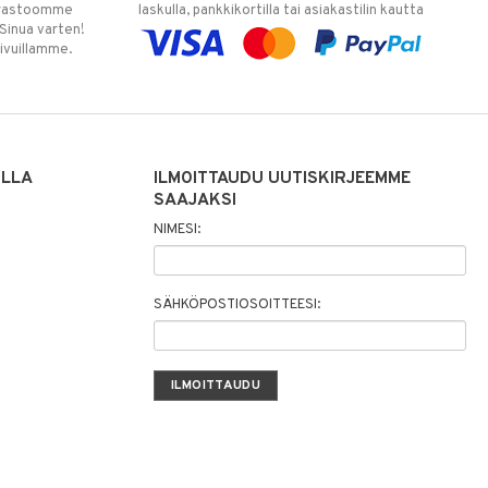
varastoomme
laskulla, pankkikortilla tai asiakastilin kautta
 Sinua varten!
sivuillamme.
ILLA
ILMOITTAUDU UUTISKIRJEEMME
SAAJAKSI
NIMESI:
SÄHKÖPOSTIOSOITTEESI: