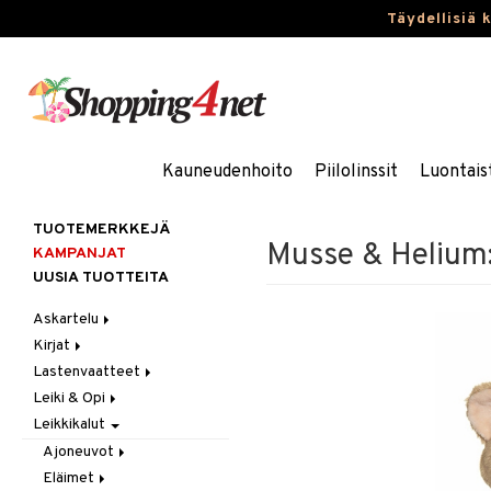
Täydellisiä 
Kauneudenhoito
Piilolinssit
Luontais
TUOTEMERKKEJÄ
Musse & Helium
KAMPANJAT
UUSIA TUOTTEITA
Askartelu
Kirjat
Askartelumateriaalit
Lastenvaatteet
Askartelusetti
Askartelukirjat
Leiki & Opi
Helmet
Maalauskirjat
Alaosat
Leikkikalut
Koulutarvikkeet
Päiväkirjat
Alusvaatteet & Sukat
Opetuslelut
Leggingsit
Muovailuvaha
Kengät
Oppimispelit
Ajoneuvot
Piirrä ja maalaa
Mekot
Soittimet
Eläimet
Autoradat