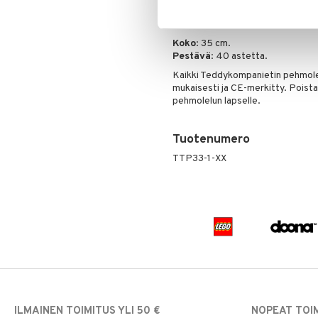
Suuret, ilmeikkäät silmät ja ystäv
Välttämätön hankinta kaikille Musse 
Koko
: 35 cm.
Pestävä
: 40 astetta.
Kaikki Teddykompanietin pehmole
mukaisesti ja CE-merkitty. Poista 
pehmolelun lapselle.
Tuotenumero
TTP33-1-XX
ILMAINEN TOIMITUS YLI 50 €
NOPEAT TOI