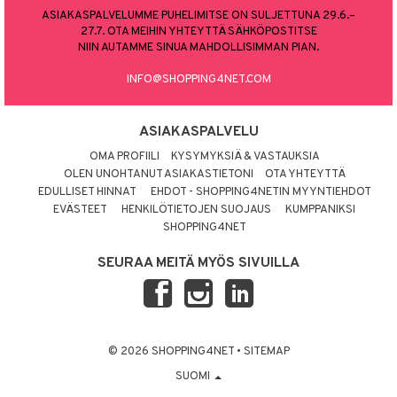
ASIAKASPALVELUMME PUHELIMITSE ON SULJETTUNA 29.6.–
27.7. OTA MEIHIN YHTEYTTÄ SÄHKÖPOSTITSE
NIIN AUTAMME SINUA MAHDOLLISIMMAN PIAN.
INFO@SHOPPING4NET.COM
ASIAKASPALVELU
OMA PROFIILI
KYSYMYKSIÄ & VASTAUKSIA
OLEN UNOHTANUT ASIAKASTIETONI
OTA YHTEYTTÄ
EDULLISET HINNAT
EHDOT - SHOPPING4NETIN MYYNTIEHDOT
EVÄSTEET
HENKILÖTIETOJEN SUOJAUS
KUMPPANIKSI
SHOPPING4NET
SEURAA MEITÄ MYÖS SIVUILLA
© 2026 SHOPPING4NET
•
SITEMAP
SUOMI