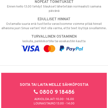
NOPEAT TOIMITUKSET
Ennen kello 13.00 tehdyt tilaukset lähetetään normaalisti samana
päivänä
EDULLISET HINNAT
Ostamalla suuria eriä tuotteita varastoomme voimme pitää hinnat
alhaisina juuri Sinua varten! Voit olla varma, että teet löytöjä sivuillamme.
TURVALLINEN OSTAMINEN
laskulla, pankkikortilla tai asiakastilin kautta
SOITA TAI LAITA MEILLE SÄHKÖPOSTIA
0800 9 18486
AUKIOLOAJAT: 10.00 - 16.00
LOUNASTAUKO 13.00 - 14.00