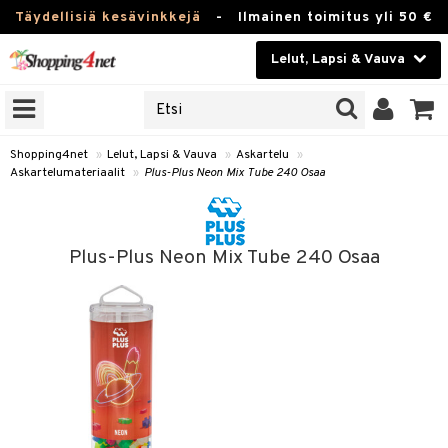
Täydellisiä kesävinkkejä
-
Ilmainen toimitus yli 50 €
Lelut, Lapsi & Vauva
ERKKEJÄ
Kauneudenhoito
JAT
UOTTEITA
Piilolinssit
Shopping4net
»
Lelut, Lapsi & Vauva
»
Askartelu
»
Askartelumateriaalit
»
Plus-Plus Neon Mix Tube 240 Osaa
Luontaistuotteet
u
Apteekki
elumateriaalit
Plus-Plus Neon Mix Tube 240 Osaa
lusetti
Fitness
Koti & Sisustus
rvikkeet
Lelut, Lapsi & Vauva
luvaha
Tuotemerkkejä
ja maalaa
Kampanjat