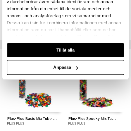
vidarebefordrar även sådana identifierare och annan
5 vuotta+
information från din enhet till de sociala medier och
 MASKS
annons- och analysföretag som vi samarbetar med.
Tuotenumero
kemon
Dessa kan i sin tur kombinera informationen med annan
TPP92-1-XX
ållan
information som du har tillhandahållit eller som de har
samlat in när du har använt deras tjänster. Du godkänner
er Mario
våra cookies vid fortsatt användande av vår webbplats.
Vinkkejä sinulle
ru & Pesonen
Tillåt alla
Anpassa
Plus-Plus Basic Mix Tube 240 Osaa
Plus-Plus Spooky Mix Tube 240 osaa
PLUS PLUS
PLUS PLUS