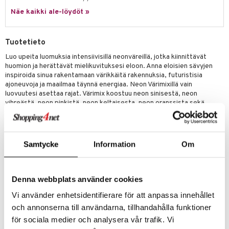
ney Prinsessat
ettävät lelut
Näe kaikki ale-löydöt »
ic
eli
zen
Tuotetieto
mähäkkimies
Luo upeita luomuksia intensiivisillä neonväreillä, jotka kiinnittävät
huomion ja herättävät mielikuvituksesi eloon. Anna eloisien sävyjen
ry Potter
inspiroida sinua rakentamaan värikkäitä rakennuksia, futuristisia
ajoneuvoja ja maailmaa täynnä energiaa. Neon Värimixillä vain
lo Kitty
luovuutesi asettaa rajat. Värimix koostuu neon sinisestä, neon
vihreästä, neon pinkistä, neon keltaisesta, neon oranssista sekä
.L.
läpinäkyvistä Plus-Plus-paloista.
mmi Lehmä
Plus-Plus-palat ovat uskomattoman leikkisiä yhdistää ja niitä voi
yhdistellä lukemattomilla tavoilla, mikä antaa sinulle loputtomat
le
Samtycke
Information
Om
mahdollisuudet luovaan tekemiseen. Rakenna pilvenpiirtäjiä,
avaruusaluksia tai mielikuvituksellisia olentoja. Anna mielikuvituksesi
umi
kukoistaa ja luo ainutlaatuisia designeja, jotka säteilevät iloa ja
persoonallisuutta.
le
Denna webbplats använder cookies
Neon-värit loistavat uskomattoman kauniisti UV-valon avulla. Mene
 Patrol
Vi använder enhetsidentifierare för att anpassa innehållet
pimeään huoneeseen, laita UV-lamppu päälle ja katso, kuinka Plus-
Plus-palikat loistavat kuin tähdet avaruudessa.
och annonserna till användarna, tillhandahålla funktioner
pi Pitkätossu
Muuta
för sociala medier och analysera vår trafik. Vi
sa Possu