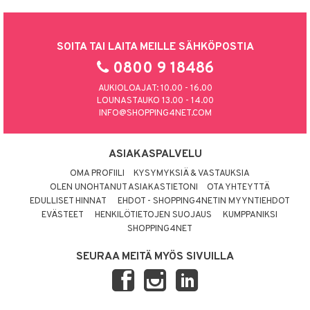
SOITA TAI LAITA MEILLE SÄHKÖPOSTIA
0800 9 18486
AUKIOLOAJAT: 10.00 - 16.00
LOUNASTAUKO 13.00 - 14.00
INFO@SHOPPING4NET.COM
ASIAKASPALVELU
OMA PROFIILI
KYSYMYKSIÄ & VASTAUKSIA
OLEN UNOHTANUT ASIAKASTIETONI
OTA YHTEYTTÄ
EDULLISET HINNAT
EHDOT - SHOPPING4NETIN MYYNTIEHDOT
EVÄSTEET
HENKILÖTIETOJEN SUOJAUS
KUMPPANIKSI
SHOPPING4NET
SEURAA MEITÄ MYÖS SIVUILLA