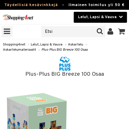
Täydellisiä kesävinkkejä
-
Ilmainen toimitus yli 50 €
Lelut, Lapsi & Vauva
ERKKEJÄ
Kauneudenhoito
JAT
UOTTEITA
Piilolinssit
Shopping4net
»
Lelut, Lapsi & Vauva
»
Askartelu
»
Askartelumateriaalit
»
Plus-Plus BIG Breeze 100 Osaa
Luontaistuotteet
u
Apteekki
elumateriaalit
Plus-Plus BIG Breeze 100 Osaa
lusetti
Fitness
Koti & Sisustus
rvikkeet
Lelut, Lapsi & Vauva
luvaha
Tuotemerkkejä
ja maalaa
Kampanjat