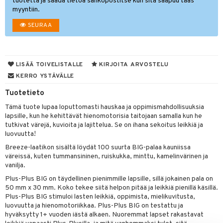
aunutarvikkeita
tuotetta ja saada tietoa sähköpostitse kun sitä saapuu taas
myyntiin.
leich-Wild Life
it & Tarvikkeet
GO Bluey
vous
y Born
oti
le
SEURAA
 Zhu Pets
O City
bie
ndby
ossa
elut
na/Äiti
O Classic
comelon
dby Tukholma
kut
kaus & imetys
bil
us
LISÄÄ TOIVELISTALLE
KIRJOITA ARVOSTELU
O Creator
ney Prinsessat
umi
eenvarjot
istelu
ut
nen
KERRO YSTÄVÄLLE
GO Disney
by's Dollhouse
pi Laiva
mput
o
lalaput
ohjattavat
keet
Tuotetieto
O Disney Princess
py Friends
pi Pitkätossu Huvikumpu
ten Huonekalut
badabado
ten aterimet
inkolasit
a & Palikat
ta
Tämä tuote lupaa loputtomasti hauskaa ja oppimismahdollisuuksia
lapsille, kun he kehittävät hienomotorisia taitojaan samalla kun he
GO DUPLO
.L.
tot
ki
ka- & Säilytyslaatikot
ut ja lakit
O Builder
ysitterit
tuja hahmoja
isuus
tutkivat värejä, kuvioita ja lajittelua. Se on ihana sekoitus leikkiä ja
luovuutta!
O Friends
gtoys
lytys
tipullot & Tarvikkeet
starvikkeita
omag
uviltti
ot
kit
Breeze-laatikon sisältä löydät 100 suurta BIG-palaa kauniissa
O Minecraft
entarvikkeita
gyn vaatteet
ipullot & Tarvikkeet
ut
gformers
iilit
blarna
taleikit
elut
väreissä, kuten tummansininen, ruiskukka, minttu, kamelinvärinen ja
vanilja.
GO Ninjago
ens Barn
ut
ikat
ulelut & helistimet
tman
oleikit
neuvot
Plus-Plus BIG on täydellinen pienimmille lapsille, sillä jokainen pala on
GO Speed Champions
ållan
50 mm x 30 mm. Koko tekee siitä helpon pitää ja leikkiä pienillä käsillä.
apussit
kalut
uvajumppa
libompa
opelit
iviteettilelut
Plus-Plus BIG stimuloi lasten leikkiä, oppimista, mielikuvitusta,
GO Spidey
ffi Love
luovuutta ja hienomotoriikkaa. Plus-Plus BIG on testattu ja
ney
elyvaunut
hyväksytty 1+ vuoden iästä alkaen. Nuoremmat lapset rakastavat
O Super Heroes
mintahahmot