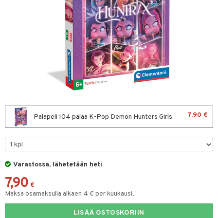
at
hmot
palakit & Aurinkohatut
sut & UV-vaatteet
evoset & Keinueläimet
0 palaa
okunta
tlest Pet Shop
aatteet
lut
peli
isi
tila
t
 palapelit
ajoneuvot
leich - Muinaisajan
parit ja colleget
anicals
otia
ien oheistarvikkeet
leich-Hevoset
aidat
tnite
ttiö & keittiötarvikkeet
leich-Wild Life
GO Bluey
vous
y Born
oti
Lapsi
elit
 Zhu Pets
O City
bie
ndby
elut
lit
aukut
7,90 €
Palapeli 104 palaa K-Pop Demon Hunters Girls
spalvelu
O Classic
comelon
dby Tukholma
bil
lit
di
ksiä & vastauksia
O Creator
ney Prinsessat
umi
ut
nhoito
tuotetta
GO Disney
by's Dollhouse
pi Laiva
Varastossa, lähetetään heti
o
pyhuone
ohjattavat
miaiset
kit ja käsipyyhkeet
 verkkokaupasta
7,90
O Disney Princess
py Friends
pi Pitkätossu Huvikumpu
badabado
hkeet
vikkeet
a & Palikat
aunutarvikkeita
€
Maksa osamaksulla alkaen 4 € per kuukausi.
GO DUPLO
.L.
ki
it & Tarvikkeet
O Builder
tuja hahmoja
le
O Friends
LISÄÄ OSTOSKORIIN
gtoys
omag
ot
kit
ossa