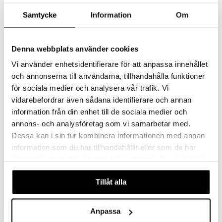
Samtycke
Information
Om
Denna webbplats använder cookies
Vi använder enhetsidentifierare för att anpassa innehållet
och annonserna till användarna, tillhandahålla funktioner
för sociala medier och analysera vår trafik. Vi
vidarebefordrar även sådana identifierare och annan
Palapeli 104 palaa K-Pop Demon Hunters Huntrix
Palapeli 180 Palaa Super K-Pop Demon Hunters
information från din enhet till de sociala medier och
CLEMENTONI
CLEMENTONI
annons- och analysföretag som vi samarbetar med.
7,90
8,50
Dessa kan i sin tur kombinera informationen med annan
€
€
information som du har tillhandahållit eller som de har
samlat in när du har använt deras tjänster. Du godkänner
våra cookies vid fortsatt användande av vår webbplats.
Tillåt alla
Anpassa