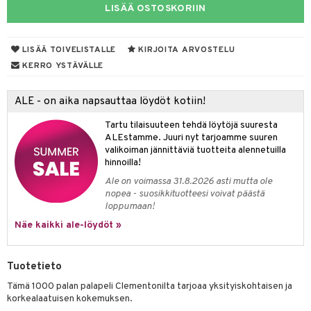
na/Äiti
LISÄÄ OSTOSKORIIN
O Minecraft
entarvikkeita
gformers
blarna
taleikit
kut
elut
kaus & imetys
us
GO Ninjago
ens Barn
ikat
tman
oleikit
eenvarjot
neuvot
istelu
nen
LISÄÄ TOIVELISTALLE
KIRJOITA ARVOSTELU
GO Speed Champions
ållan
KERRO YSTÄVÄLLE
kalut
libompa
opelit
iviteettilelut
mput
lalaput
keet
GO Spidey
ffi Love
ney
elyvaunut
ten Huonekalut
ten aterimet
inkolasit
ta
ALE - on aika napsauttaa löydöt kotiin!
O Super Heroes
mintahahmot
ney Prinsessat
ettävät lelut
tot
ka- & Säilytyslaatikot
ut ja lakit
ysitterit
isuus
Tartu tilaisuuteen tehdä löytöjä suuresta
ic
ALEstamme. Juuri nyt tarjoamme suuren
eli
lytys
tipullot & Tarvikkeet
starvikkeita
uviltti
valikoiman jännittäviä tuotteita alennetuilla
hinnoilla!
zen
gyn vaatteet
ipullot & Tarvikkeet
ut
iilit
Ale on voimassa 31.8.2026 asti mutta ole
mähäkkimies
ut
ulelut & helistimet
nopea - suosikkituotteesi voivat päästä
loppumaan!
ry Potter
apussit
uvajumppa
Näe kaikki ale-löydöt »
lo Kitty
.L.
Tuotetieto
mmi Lehmä
Tämä 1000 palan palapeli Clementonilta tarjoaa yksityiskohtaisen ja
korkealaatuisen kokemuksen.
le