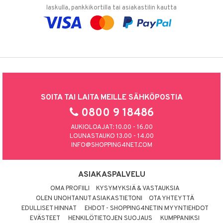
laskulla, pankkikortilla tai asiakastilin kautta
SOITA TAI LAITA MEILLE SÄHKÖPOSTIA
0800 9 18486
AUKIOLOAJAT: 10.00 - 16.00
LOUNASTAUKO 13.00 - 14.00
INFO@SHOPPING4NET.COM
ASIAKASPALVELU
OMA PROFIILI
KYSYMYKSIÄ & VASTAUKSIA
OLEN UNOHTANUT ASIAKASTIETONI
OTA YHTEYTTÄ
EDULLISET HINNAT
EHDOT - SHOPPING4NETIN MYYNTIEHDOT
EVÄSTEET
HENKILÖTIETOJEN SUOJAUS
KUMPPANIKSI