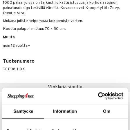
1000 palaa, joissa on tarkasti leikattu istuvuus ja korkealaatuinen
painatusdesign terävillä väreillä. Kuvassa ovat K-pop-tytöt: Zoey,
umi
Rumi ja Mira.
le
Mukana juliste helpompaa kokoamista varten.
 Patrol
Koottu palapeli mittaa: 70 x 50 cm.
Muuta
pi Pitkätossu
noin 12 vuotta+
sa Possu
 MASKS
Tuotenumero
kemon
TCE08-1-XX
ållan
Vinkkejä sinulle
er Mario
ru & Pesonen
Samtycke
Information
Om