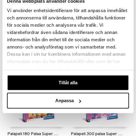
Denna webbplats använder cookies
Vi använder enhetsidentifierare för att anpassa innehållet
och annonserna till användarna, tillhandahålla funktioner
för sociala medier och analysera vår trafik. Vi
vidarebefordrar även sådana identifierare och annan
1000 palan palapeli K-Pop Demon Hunters -kohtaus
Palapeli 104 palaa K-Pop Demon Hunters Girls
CLEMENTONI
CLEMENTONI
information från din enhet till de sociala medier och
annons- och analysföretag som vi samarbetar med.
10,90
7,90
€
€
Dessa kan i sin tur kombinera informationen med annan
information som du har tillhandahållit eller som de har
samlat in när du har använt deras tjänster. Du godkänner
våra cookies vid fortsatt användande av vår webbplats.
Tillåt alla
Anpassa
Palapeli 180 Palaa Super K-Pop Demon Hunters
Palapeli 300 palaa Super K-Pop Demon Hunters