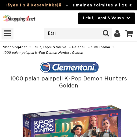
Täydellisiä kesävinkkejä
-
Ilmainen toimitus yli 50 €
Lelut, Lapsi & Vauva
ERKKEJÄ
Kauneudenhoito
JAT
UOTTEITA
Piilolinssit
Shopping4net
»
Lelut, Lapsi & Vauva
»
Palapeli
»
1000 palaa
»
1000 palan palapeli K-Pop Demon Hunters Golden
Luontaistuotteet
u
Apteekki
lumateriaalit
1000 palan palapeli K-Pop Demon Hunters
atteet
lusetti
lukirjat
Fitness
Golden
pi
kirjat
t
Koti & Sisustus
gingsit
ut
rvikkeet
rjat
atteet & Sukat
lelut
Lelut, Lapsi & Vauva
luvaha
pelit
vot
Tuotemerkkejä
oradat
ja maalaa
et
t
alaa
Kampanjat
ot
 Real
otteet
it
lentereita
alaa