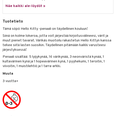
ney Prinsessat
ettävät lelut
Näe kaikki ale-löydöt »
ic
eli
zen
Tuotetieto
mähäkkimies
Tämä söpö Hello Kitty -penaali on täydellinen kouluun!
ry Potter
Siinä on kolme lokeroa, jotta voit järjestää kirjoitusvälineesi, värit ja
muut pienet tavarat. Värikäs muotoilu rakastetun Hello Kittyn kanssa
lo Kitty
tekee siitä lasten suosikin. Täydellinen pitämään kaikki varusteesi
järjestyksessä!
.L.
Penaali sisältää: 5 lyijykynää, 16 värikynää, 3 neonväristä kynää, 1
kultavärinen kynä ja 1 hopeavärinen kynä, 1 pyyhekumi, 1 teroitin, 1
mmi Lehmä
viivoitin, 1 muistilehtiö ja 1 tarra-arkki.
le
Muuta
umi
3 vuotta+
le
 Patrol
pi Pitkätossu
sa Possu