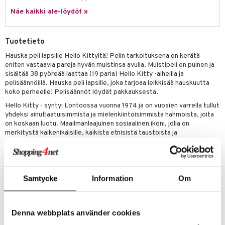
Näe kaikki ale-löydöt »
umi
le
Tuotetieto
 Patrol
Hauska peli lapsille Hello Kittyltä! Pelin tarkoituksena on kerätä
eniten vastaavia pareja hyvän muistinsa avulla. Muistipeli on puinen ja
pi Pitkätossu
sisältää 38 pyöreää laattaa (19 paria) Hello Kitty -aiheilla ja
sa Possu
pelisäännöillä. Hauska peli lapsille, joka tarjoaa leikkisää hauskuutta
koko perheelle! Pelisäännöt löydät pakkauksesta.
 MASKS
Hello Kitty - syntyi Lontoossa vuonna 1974 ja on vuosien varrella tullut
yhdeksi ainutlaatuisimmista ja mielenkiintoisimmista hahmoista, joita
kemon
on koskaan luotu. Maailmanlaajuinen sosiaalinen ikoni, jolla on
merkitystä kaikenikäisille, kaikista etnisistä taustoista ja
ållan
taloudellisista taustoista tuleville naisille sekä inspiraation lähde
taiteilijoille ja suunnittelijoille.
er Mario
Muuta
ru & Pesonen
Samtycke
Information
Om
3 vuotta+
Tuotenumero
Denna webbplats använder cookies
THK96-1-XX