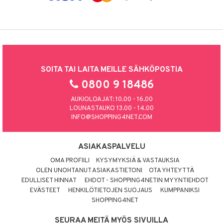
SOITA TAI LAITA MEILLE SÄHKÖPOSTIA
0800 9 18486
AUKIOLOAJAT: 10.00 - 16.00
LOUNASTAUKO 13.00 - 14.00
INFO@SHOPPING4NET.COM
ASIAKASPALVELU
OMA PROFIILI
KYSYMYKSIÄ & VASTAUKSIA
OLEN UNOHTANUT ASIAKASTIETONI
OTA YHTEYTTÄ
EDULLISET HINNAT
EHDOT - SHOPPING4NETIN MYYNTIEHDOT
EVÄSTEET
HENKILÖTIETOJEN SUOJAUS
KUMPPANIKSI
SHOPPING4NET
SEURAA MEITÄ MYÖS SIVUILLA