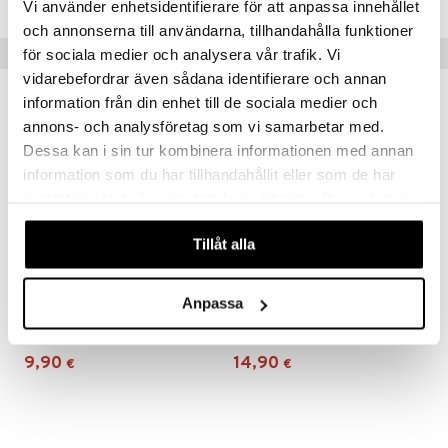
Vi använder enhetsidentifierare för att anpassa innehållet
och annonserna till användarna, tillhandahålla funktioner
Vinkkejä sinulle
för sociala medier och analysera vår trafik. Vi
vidarebefordrar även sådana identifierare och annan
information från din enhet till de sociala medier och
annons- och analysföretag som vi samarbetar med.
Dessa kan i sin tur kombinera informationen med annan
information som du har tillhandahållit eller som de har
samlat in när du har använt deras tjänster. Du godkänner
våra cookies vid fortsatt användande av vår webbplats.
Tillåt alla
Anpassa
Bluey Lasten Muistipeli
Hello Kitty Lastenpeli 4 suora
BLUEY
HELLO KITTY & FRIENDS
9,90
14,90
€
€