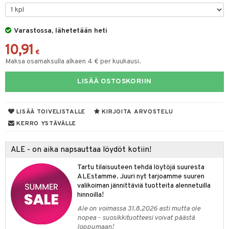
keet
O Minecraft
entarvikkeita
gformers
blarna
ten Huonekalut
taleikit
ten aterimet
elut
inkolasit
ta
GO Ninjago
ens Barn
Varastossa, lähetetään heti
ikat
tman
tot
oleikit
ka- & Säilytyslaatikot
neuvot
ut ja lakit
ysitterit
isuus
10,91
GO Speed Champions
ållan
kalut
libompa
lytys
opelit
tipullot & Tarvikkeet
iviteettilelut
starvikkeita
uviltti
€
Maksa osamaksulla alkaen 4 € per kuukausi.
GO Spidey
ffi Love
ney
gyn vaatteet
ipullot & Tarvikkeet
elyvaunut
ut
iilit
LISÄÄ OSTOSKORIIN
O Super Heroes
mintahahmot
ney Prinsessat
ettävät lelut
ut
ulelut & helistimet
ic
eli
apussit
uvajumppa
LISÄÄ TOIVELISTALLE
KIRJOITA ARVOSTELU
zen
KERRO YSTÄVÄLLE
mähäkkimies
ALE - on aika napsauttaa löydöt kotiin!
ry Potter
Tartu tilaisuuteen tehdä löytöjä suuresta
lo Kitty
ALEstamme. Juuri nyt tarjoamme suuren
valikoiman jännittäviä tuotteita alennetuilla
.L.
hinnoilla!
mmi Lehmä
Ale on voimassa 31.8.2026 asti mutta ole
nopea - suosikkituotteesi voivat päästä
le
loppumaan!