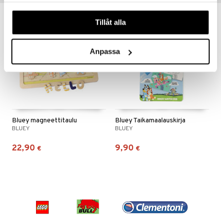
våra cookies vid fortsatt användande av vår webbplats.
 MASKS
Tillåt alla
kemon
ållan
Anpassa
er Mario
ru & Pesonen
Bluey magneettitaulu
Bluey Taikamaalauskirja
BLUEY
BLUEY
22,90
9,90
€
€