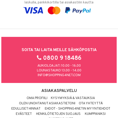
laskulla, pankkikortilla tai asiakastilin kautta
SOITA TAI LAITA MEILLE SÄHKÖPOSTIA
0800 9 18486
AUKIOLOAJAT: 10.00 - 16.00
LOUNASTAUKO 13.00 - 14.00
INFO@SHOPPING4NET.COM
ASIAKASPALVELU
OMA PROFIILI
KYSYMYKSIÄ & VASTAUKSIA
OLEN UNOHTANUT ASIAKASTIETONI
OTA YHTEYTTÄ
EDULLISET HINNAT
EHDOT - SHOPPING4NETIN MYYNTIEHDOT
EVÄSTEET
HENKILÖTIETOJEN SUOJAUS
KUMPPANIKSI