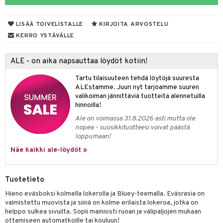
O Minecraft
entarvikkeita
gyn vaatteet
ipullot & Tarvikkeet
gformers
blarna
taleikit
elut
LISÄÄ TOIVELISTALLE
KIRJOITA ARVOSTELU
GO Ninjago
ens Barn
keet
ikat
tman
oleikit
neuvot
KERRO YSTÄVÄLLE
GO Speed Champions
ållan
kalut
inkolasit
ta
libompa
opelit
iviteettilelut
ALE - on aika napsauttaa löydöt kotiin!
GO Spidey
ffi Love
ut ja lakit
ney
ysitterit
isuus
elyvaunut
Tartu tilaisuuteen tehdä löytöjä suuresta
O Super Heroes
mintahahmot
starvikkeita
ney Prinsessat
uviltti
ettävät lelut
ALEstamme. Juuri nyt tarjoamme suuren
spalvelu
valikoiman jännittäviä tuotteita alennetuilla
ic
ut
eli
iilit
hinnoilla!
ksiä & vastauksia
ut
zen
ulelut & helistimet
Ale on voimassa 31.8.2026 asti mutta ole
nopea - suosikkituotteesi voivat päästä
tuotetta
apussit
mähäkkimies
uvajumppa
loppumaan!
 verkkokaupasta
Näe kaikki ale-löydöt »
ry Potter
lo Kitty
Tuotetieto
.L.
Hieno eväsboksi kolmella lokerolla ja Bluey-teemalla. Eväsrasia on
mmi Lehmä
valmistettu muovista ja siinä on kolme erilaista lokeroa, jotka on
helppo sulkea sivuilta. Sopii mainiosti ruoan ja välipaljojen mukaan
le
ottamiseen automatkoille tai kouluun!