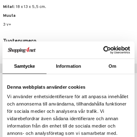
Mitat
: 18 x 13 x 5,5 cm.
umi
Muuta
le
3 v+
 Patrol
pi Pitkätossu
Tuotenumero
TBU12-1-XX
sa Possu
 MASKS
Samtycke
Information
Om
Vinkkejä sinulle
kemon
ållan
Denna webbplats använder cookies
er Mario
Vi använder enhetsidentifierare för att anpassa innehållet
ru & Pesonen
och annonserna till användarna, tillhandahålla funktioner
för sociala medier och analysera vår trafik. Vi
vidarebefordrar även sådana identifierare och annan
information från din enhet till de sociala medier och
annons- och analysföretag som vi samarbetar med.