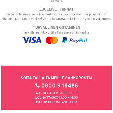
päivänä
EDULLISET HINNAT
Ostamalla suuria eriä tuotteita varastoomme voimme pitää hinnat
alhaisina juuri Sinua varten! Voit olla varma, että teet löytöjä sivuillamme.
TURVALLINEN OSTAMINEN
laskulla, pankkikortilla tai asiakastilin kautta
SOITA TAI LAITA MEILLE SÄHKÖPOSTIA
0800 9 18486
AUKIOLOAJAT: 10.00 - 16.00
LOUNASTAUKO 13.00 - 14.00
INFO@SHOPPING4NET.COM