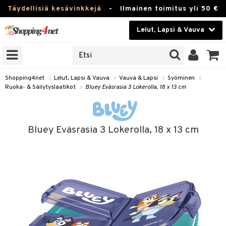
Täydellisiä kesävinkkejä
-
Ilmainen toimitus yli 50 €
Lelut, Lapsi & Vauva
ERKKEJÄ
Kauneudenhoito
JAT
UOTTEITA
Piilolinssit
Shopping4net
»
Lelut, Lapsi & Vauva
»
Vauva & Lapsi
»
Syöminen
»
Ruoka- & Säilytyslaatikot
»
Bluey Eväsrasia 3 Lokerolla, 18 x 13 cm
Luontaistuotteet
u
Apteekki
lumateriaalit
Bluey Eväsrasia 3 Lokerolla, 18 x 13 cm
atteet
lusetti
lukirjat
Fitness
pi
kirjat
t
Koti & Sisustus
gingsit
ut
rvikkeet
rjat
atteet & Sukat
lelut
Lelut, Lapsi & Vauva
luvaha
pelit
vot
Tuotemerkkejä
oradat
ja maalaa
et
t
alaa
Kampanjat
ot
 Real
Lapsi
otteet
it
lentereita
alaa
elit