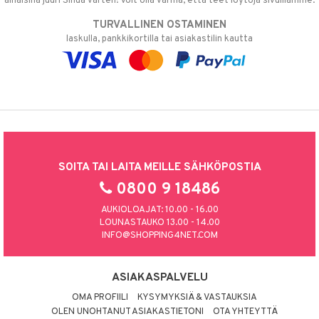
alhaisina juuri Sinua varten! Voit olla varma, että teet löytöjä sivuillamme.
TURVALLINEN OSTAMINEN
laskulla, pankkikortilla tai asiakastilin kautta
SOITA TAI LAITA MEILLE SÄHKÖPOSTIA
0800 9 18486
AUKIOLOAJAT: 10.00 - 16.00
LOUNASTAUKO 13.00 - 14.00
INFO@SHOPPING4NET.COM
ASIAKASPALVELU
OMA PROFIILI
KYSYMYKSIÄ & VASTAUKSIA
OLEN UNOHTANUT ASIAKASTIETONI
OTA YHTEYTTÄ