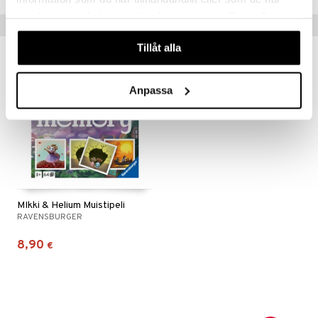
samlat in när du har använt deras tjänster. Du godkänner
Vinkkejä sinulle
våra cookies vid fortsatt användande av vår webbplats.
Tillåt alla
Anpassa
MIkki & Helium Muistipeli
RAVENSBURGER
8,90
€