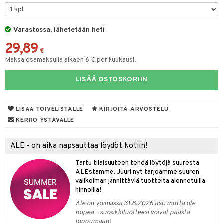
keet
O Minecraft
entarvikkeita
gformers
blarna
ten Huonekalut
taleikit
ten aterimet
elut
inkolasit
ta
GO Ninjago
ens Barn
Varastossa, lähetetään heti
ikat
tman
tot
oleikit
ka- & Säilytyslaatikot
neuvot
ut ja lakit
ysitterit
isuus
29,89
GO Speed Champions
ållan
kalut
libompa
lytys
opelit
tipullot & Tarvikkeet
iviteettilelut
starvikkeita
uviltti
€
Maksa osamaksulla alkaen 6 € per kuukausi.
GO Spidey
ffi Love
ney
gyn vaatteet
ipullot & Tarvikkeet
elyvaunut
ut
iilit
LISÄÄ OSTOSKORIIN
O Super Heroes
mintahahmot
ney Prinsessat
ettävät lelut
ut
ulelut & helistimet
ic
eli
apussit
uvajumppa
LISÄÄ TOIVELISTALLE
KIRJOITA ARVOSTELU
zen
KERRO YSTÄVÄLLE
mähäkkimies
ALE - on aika napsauttaa löydöt kotiin!
ry Potter
Tartu tilaisuuteen tehdä löytöjä suuresta
lo Kitty
ALEstamme. Juuri nyt tarjoamme suuren
valikoiman jännittäviä tuotteita alennetuilla
.L.
hinnoilla!
mmi Lehmä
Ale on voimassa 31.8.2026 asti mutta ole
nopea - suosikkituotteesi voivat päästä
le
loppumaan!