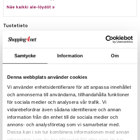
Näe kaikki ale-löydöt »
umi
le
Tuotetieto
 Patrol
Nyt ovat Camilla Brinckin suositut kirjat tehty myös peliksi. Astu Mikin
& Heliumin fantastiseen maailmaan ja auta heitä taistelussa kamalia
pi Pitkätossu
kyyhkysten metsästäjiä vastaan. Kultajuuston löytäminen ja sen
sa Possu
turvaan vieminen vaativat sekä rohkeutta, nokkeluutta ja onnea
Samtycke
Information
Om
noppaa heitettäessä. Ihanan jännittävä ja mielikuvituksellinen peli, joka
 MASKS
kehittää lapsen keskittymiskykyä ja tarkkuutta. Hauskaa
aarteenetsintää kaikille ikäryhmille!
kemon
Denna webbplats använder cookies
Sisältö
: 5 osainen pelilauta, 4 siltaa, 30 kyyhkynmetsästyskorttia,
12x2 ystävämerkkiä, 3x2 kivi/saksi/pussi-merkkiä, 5 muovikantaista
ållan
Vi använder enhetsidentifierare för att anpassa innehållet
pelimerkkiä, nopeat ja ohjeet.
er Mario
och annonserna till användarna, tillhandahålla funktioner
Muuta
för sociala medier och analysera vår trafik. Vi
ru & Pesonen
3 v+
vidarebefordrar även sådana identifierare och annan
information från din enhet till de sociala medier och
Tuotenumero
annons- och analysföretag som vi samarbetar med.
TAG13-1-XX
Dessa kan i sin tur kombinera informationen med annan
information som du har tillhandahållit eller som de har