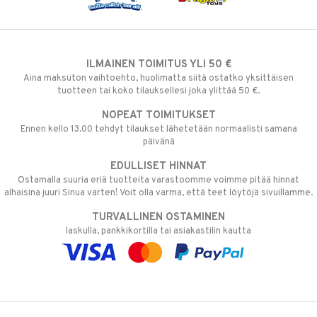
ILMAINEN TOIMITUS YLI 50 €
Aina maksuton vaihtoehto, huolimatta siitä ostatko yksittäisen
tuotteen tai koko tilauksellesi joka ylittää 50 €.
NOPEAT TOIMITUKSET
Ennen kello 13.00 tehdyt tilaukset lähetetään normaalisti samana
päivänä
EDULLISET HINNAT
Ostamalla suuria eriä tuotteita varastoomme voimme pitää hinnat
alhaisina juuri Sinua varten! Voit olla varma, että teet löytöjä sivuillamme.
TURVALLINEN OSTAMINEN
laskulla, pankkikortilla tai asiakastilin kautta