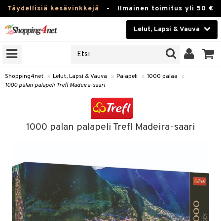
Täydellisiä kesävinkkejä
-
Ilmainen toimitus yli 50 €
Lelut, Lapsi & Vauva
ERKKEJÄ
Kauneudenhoito
JAT
UOTTEITA
Piilolinssit
Shopping4net
»
Lelut, Lapsi & Vauva
»
Palapeli
»
1000 palaa
»
1000 palan palapeli Trefl Madeira-saari
Luontaistuotteet
u
Apteekki
lumateriaalit
1000 palan palapeli Trefl Madeira-saari
atteet
lusetti
lukirjat
Fitness
pi
kirjat
t
Koti & Sisustus
gingsit
ut
rvikkeet
rjat
atteet & Sukat
lelut
Lelut, Lapsi & Vauva
luvaha
pelit
vot
Tuotemerkkejä
oradat
ja maalaa
et
t
alaa
Kampanjat
ot
 Real
otteet
it
lentereita
alaa