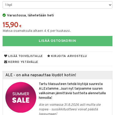
na/Äiti
O Minecraft
entarvikkeita
gformers
blarna
taleikit
kut
elut
kaus & imetys
us
GO Ninjago
ens Barn
Varastossa, lähetetään heti
ikat
tman
oleikit
eenvarjot
neuvot
istelu
nen
15,90
GO Speed Champions
ållan
kalut
libompa
opelit
iviteettilelut
mput
€
lalaput
keet
Maksa osamaksulla alkaen 4 € per kuukausi.
GO Spidey
ffi Love
ney
elyvaunut
ten Huonekalut
ten aterimet
inkolasit
ta
LISÄÄ OSTOSKORIIN
O Super Heroes
mintahahmot
ney Prinsessat
ettävät lelut
tot
ka- & Säilytyslaatikot
ut ja lakit
ysitterit
isuus
ic
eli
lytys
tipullot & Tarvikkeet
starvikkeita
uviltti
LISÄÄ TOIVELISTALLE
KIRJOITA ARVOSTELU
zen
gyn vaatteet
ipullot & Tarvikkeet
ut
iilit
KERRO YSTÄVÄLLE
mähäkkimies
ut
ulelut & helistimet
ALE - on aika napsauttaa löydöt kotiin!
ry Potter
apussit
uvajumppa
Tartu tilaisuuteen tehdä löytöjä suuresta
lo Kitty
ALEstamme. Juuri nyt tarjoamme suuren
valikoiman jännittäviä tuotteita alennetuilla
.L.
hinnoilla!
mmi Lehmä
Ale on voimassa 31.8.2026 asti mutta ole
nopea - suosikkituotteesi voivat päästä
le
loppumaan!