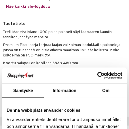
Näe kaikki ale-löydöt »
umi
le
Tuotetieto
 Patrol
Trefl Madeira Island 1000 palan palapeli näyttää saaren kauniin
rannikon, nähtynä mereltä.
pi Pitkätossu
Premium Plus -sarja tarjoaa laajan valikoiman laadukkaita palapelejä,
sa Possu
joissa on runsaasti erilaisia aiheita maailman kaikista kolkista. Koko
kokoelma on FSC-merkitty.
 MASKS
Koottu palapeli on kooltaan 683 x 480 mm.
kemon
Muuta
ållan
12 vuotta+
er Mario
Samtycke
Information
Om
Tuotenumero
ru & Pesonen
TTR57-1-XX
Denna webbplats använder cookies
Vi använder enhetsidentifierare för att anpassa innehållet
Vinkkejä sinulle
och annonserna till användarna, tillhandahålla funktioner