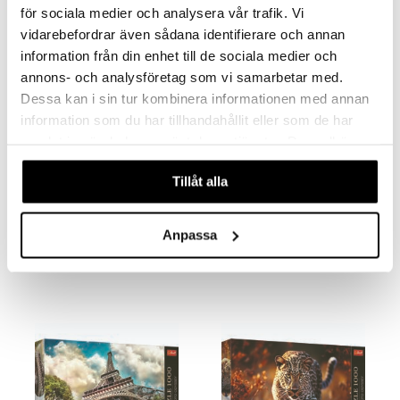
för sociala medier och analysera vår trafik. Vi
vidarebefordrar även sådana identifierare och annan
information från din enhet till de sociala medier och
annons- och analysföretag som vi samarbetar med.
Dessa kan i sin tur kombinera informationen med annan
information som du har tillhandahållit eller som de har
samlat in när du har använt deras tjänster. Du godkänner
våra cookies vid fortsatt användande av vår webbplats.
Tillåt alla
1000 palan palapeli Trefl Big Ben
1000 palan palapeli Trefl Bode-museo Berliinissä
TREFL
TREFL
Anpassa
15,90
15,90
€
€