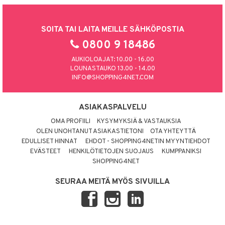
SOITA TAI LAITA MEILLE SÄHKÖPOSTIA
0800 9 18486
AUKIOLOAJAT: 10.00 - 16.00
LOUNASTAUKO 13.00 - 14.00
INFO@SHOPPING4NET.COM
ASIAKASPALVELU
OMA PROFIILI
KYSYMYKSIÄ & VASTAUKSIA
OLEN UNOHTANUT ASIAKASTIETONI
OTA YHTEYTTÄ
EDULLISET HINNAT
EHDOT - SHOPPING4NETIN MYYNTIEHDOT
EVÄSTEET
HENKILÖTIETOJEN SUOJAUS
KUMPPANIKSI
SHOPPING4NET
SEURAA MEITÄ MYÖS SIVUILLA