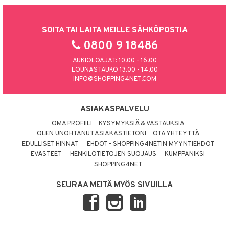
SOITA TAI LAITA MEILLE SÄHKÖPOSTIA
0800 9 18486
AUKIOLOAJAT: 10.00 - 16.00
LOUNASTAUKO 13.00 - 14.00
INFO@SHOPPING4NET.COM
ASIAKASPALVELU
OMA PROFIILI
KYSYMYKSIÄ & VASTAUKSIA
OLEN UNOHTANUT ASIAKASTIETONI
OTA YHTEYTTÄ
EDULLISET HINNAT
EHDOT - SHOPPING4NETIN MYYNTIEHDOT
EVÄSTEET
HENKILÖTIETOJEN SUOJAUS
KUMPPANIKSI
SHOPPING4NET
SEURAA MEITÄ MYÖS SIVUILLA