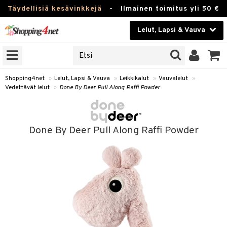
Täydellisiä kesävinkkejä
-
Ilmainen toimitus yli 50 €
Lelut, Lapsi & Vauva
ERKKEJÄ
Kauneudenhoito
JAT
UOTTEITA
Piilolinssit
Shopping4net
»
Lelut, Lapsi & Vauva
»
Leikkikalut
»
Vauvalelut
»
Vedettävät lelut
»
Done By Deer Pull Along Raffi Powder
Luontaistuotteet
u
Apteekki
lumateriaalit
Done By Deer Pull Along Raffi Powder
atteet
lusetti
lukirjat
Fitness
pi
kirjat
t
Koti & Sisustus
gingsit
ut
rvikkeet
rjat
atteet & Sukat
lelut
Lelut, Lapsi & Vauva
luvaha
pelit
vot
Tuotemerkkejä
oradat
ja maalaa
et
t
Kampanjat
ot
 Real
otteet
it
lentereita