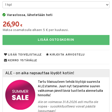
O Minecraft
entarvikkeita
gformers
blarna
taleikit
elut
GO Ninjago
ens Barn
Varastossa, lähetetään heti
ikat
tman
oleikit
neuvot
26,90
GO Speed Champions
ållan
kalut
libompa
opelit
iviteettilelut
€
Maksa osamaksulla alkaen 5 € per kuukausi.
GO Spidey
ffi Love
ney
elyvaunut
LISÄÄ OSTOSKORIIN
O Super Heroes
mintahahmot
ney Prinsessat
ettävät lelut
ic
eli
LISÄÄ TOIVELISTALLE
KIRJOITA ARVOSTELU
zen
alaa
KERRO YSTÄVÄLLE
mähäkkimies
Lapsi
alaa
elit
ALE - on aika napsauttaa löydöt kotiin!
ry Potter
0 palaa
lit
aukut
spalvelu
Tartu tilaisuuteen tehdä löytöjä suuresta
lo Kitty
ALEstamme. Juuri nyt tarjoamme suuren
peli
lit
di
ksiä & vastauksia
valikoiman jännittäviä tuotteita alennetuilla
.L.
nhoito
palapelit
hinnoilla!
tuotetta
mmi Lehmä
Ale on voimassa 31.8.2026 asti mutta ole
pyhuone
miaiset
ien oheistarvikkeet
kit ja käsipyyhkeet
nopea - suosikkituotteesi voivat päästä
 verkkokaupasta
le
loppumaan!