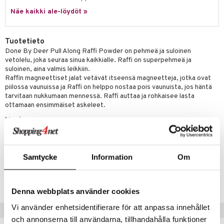
hkeet
vikkeet
aunutarvikkeita
Näe kaikki ale-löydöt »
umi
it & Tarvikkeet
le
le
ossa
na/Äiti
Tuotetieto
 Patrol
Done By Deer Pull Along Raffi Powder on pehmeä ja suloinen
kut
kaus & imetys
us
vetolelu, joka seuraa sinua kaikkialle. Raffi on superpehmeä ja
pi Pitkätossu
suloinen, aina valmis leikkiin.
eenvarjot
istelu
nen
Raffin magneettiset jalat vetävät itseensä magneetteja, jotka ovat
sa Possu
piilossa vaunuissa ja Raffi on helppo nostaa pois vaunuista, jos häntä
mput
lalaput
keet
tarvitaan nukkumaan mennessä. Raffi auttaa ja rohkaisee lasta
 MASKS
ottamaan ensimmäiset askeleet.
ten Huonekalut
ten aterimet
inkolasit
ta
kemon
Muuta
tot
ka- & Säilytyslaatikot
ut ja lakit
ysitterit
isuus
Puhdistus kostealla rievulla. Ei vesipesua.
ållan
Mitat: Raffi 30 x 43 x 18 cm Vaunu 14 x 19 cm
lytys
tipullot & Tarvikkeet
starvikkeita
uviltti
er Mario
gyn vaatteet
Samtycke
Information
Om
ipullot & Tarvikkeet
ut
iilit
Tuotenumero
ru & Pesonen
ut
ulelut & helistimet
TDD50-1-XX
Denna webbplats använder cookies
apussit
uvajumppa
Vi använder enhetsidentifierare för att anpassa innehållet
Suositut tuotteet
och annonserna till användarna, tillhandahålla funktioner