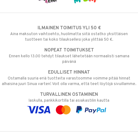
ILMAINEN TOIMITUS YLI 50 €
Aina maksuton vaihtoehto, huolimatta siitä ostatko yksittäisen
tuotteen tai koko tilauksellesi joka ylittää 50 €.
NOPEAT TOIMITUKSET
Ennen kello 13.00 tehdyt tilaukset lähetetään normaalisti samana
päivänä
EDULLISET HINNAT
Ostamalla suuria eriä tuotteita varastoomme voimme pitää hinnat
alhaisina juuri Sinua varten! Voit olla varma, että teet löytöjä sivuillamme.
TURVALLINEN OSTAMINEN
laskulla, pankkikortilla tai asiakastilin kautta