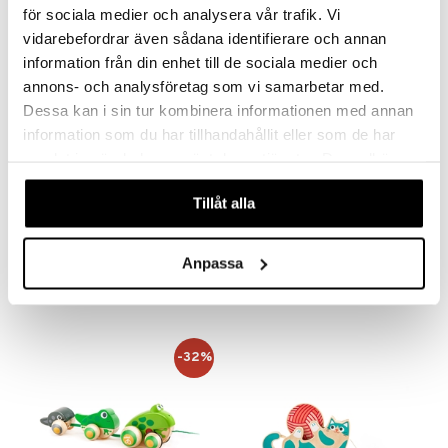
för sociala medier och analysera vår trafik. Vi
vidarebefordrar även sådana identifierare och annan
information från din enhet till de sociala medier och
annons- och analysföretag som vi samarbetar med.
Dessa kan i sin tur kombinera informationen med annan
information som du har tillhandahållit eller som de har
samlat in när du har använt deras tjänster. Du godkänner
våra cookies vid fortsatt användande av vår webbplats.
Tillåt alla
Fisher Price Chatter Telephone
Done By Deer Pull Along Raffi Powder
FISHER PRICE
DONE BY DEER
Anpassa
18,90
26,90
€
€
-32%