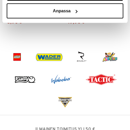
Happy Baby Match-A-Shape -ämpäri
Happy Baby Tap & Play -musiikkimatto
Anpassa
HAPPY BABY
HAPPY BABY
8,90
19,90
€
€
ILMAINEN TOIMITUS YLI 50 €