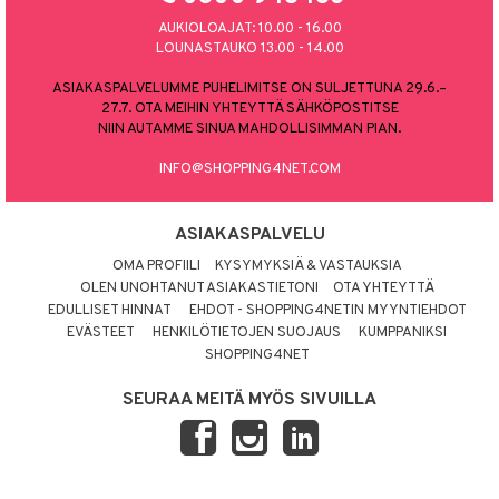
AUKIOLOAJAT: 10.00 - 16.00
LOUNASTAUKO 13.00 - 14.00
ASIAKASPALVELUMME PUHELIMITSE ON SULJETTUNA 29.6.–
27.7. OTA MEIHIN YHTEYTTÄ SÄHKÖPOSTITSE
NIIN AUTAMME SINUA MAHDOLLISIMMAN PIAN.
INFO@SHOPPING4NET.COM
ASIAKASPALVELU
OMA PROFIILI
KYSYMYKSIÄ & VASTAUKSIA
OLEN UNOHTANUT ASIAKASTIETONI
OTA YHTEYTTÄ
EDULLISET HINNAT
EHDOT - SHOPPING4NETIN MYYNTIEHDOT
EVÄSTEET
HENKILÖTIETOJEN SUOJAUS
KUMPPANIKSI
SHOPPING4NET
SEURAA MEITÄ MYÖS SIVUILLA