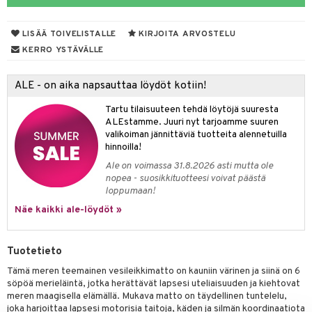
O Minecraft
entarvikkeita
gformers
blarna
taleikit
elut
LISÄÄ TOIVELISTALLE
KIRJOITA ARVOSTELU
GO Ninjago
ens Barn
ikat
tman
oleikit
neuvot
KERRO YSTÄVÄLLE
GO Speed Champions
ållan
kalut
libompa
opelit
iviteettilelut
ALE - on aika napsauttaa löydöt kotiin!
GO Spidey
ffi Love
ney
elyvaunut
Tartu tilaisuuteen tehdä löytöjä suuresta
O Super Heroes
mintahahmot
ney Prinsessat
ettävät lelut
ALEstamme. Juuri nyt tarjoamme suuren
valikoiman jännittäviä tuotteita alennetuilla
ic
eli
hinnoilla!
zen
Ale on voimassa 31.8.2026 asti mutta ole
alaa
nopea - suosikkituotteesi voivat päästä
mähäkkimies
loppumaan!
Lapsi
alaa
elit
Näe kaikki ale-löydöt »
ry Potter
0 palaa
lit
aukut
spalvelu
lo Kitty
peli
lit
di
Tuotetieto
ksiä & vastauksia
.L.
nhoito
palapelit
Tämä meren teemainen vesileikkimatto on kauniin värinen ja siinä on 6
tuotetta
mmi Lehmä
söpöä merieläintä, jotka herättävät lapsesi uteliaisuuden ja kiehtovat
pyhuone
miaiset
ien oheistarvikkeet
kit ja käsipyyhkeet
meren maagisella elämällä. Mukava matto on täydellinen tuntelelu,
 verkkokaupasta
le
joka harjoittaa lapsesi motorisia taitoja, käden ja silmän koordinaatiota