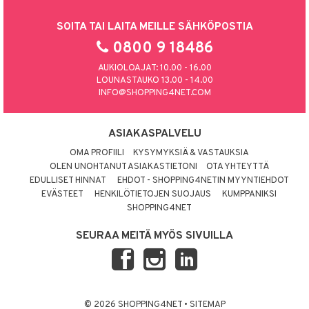
umi
SOITA TAI LAITA MEILLE SÄHKÖPOSTIA
le
0800 9 18486
 Patrol
AUKIOLOAJAT: 10.00 - 16.00
LOUNASTAUKO 13.00 - 14.00
pi Pitkätossu
INFO@SHOPPING4NET.COM
sa Possu
ASIAKASPALVELU
 MASKS
OMA PROFIILI
KYSYMYKSIÄ & VASTAUKSIA
kemon
OLEN UNOHTANUT ASIAKASTIETONI
OTA YHTEYTTÄ
EDULLISET HINNAT
EHDOT - SHOPPING4NETIN MYYNTIEHDOT
ållan
EVÄSTEET
HENKILÖTIETOJEN SUOJAUS
KUMPPANIKSI
er Mario
SHOPPING4NET
ru & Pesonen
SEURAA MEITÄ MYÖS SIVUILLA
© 2026 SHOPPING4NET
•
SITEMAP