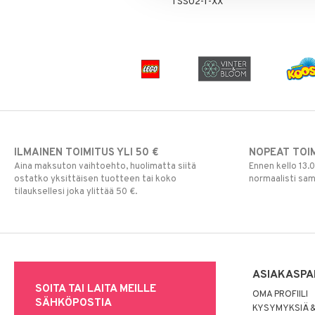
TSS02-1-XX
Rahapussit
Vauvajumppa
ILMAINEN TOIMITUS YLI 50 €
NOPEAT TOI
Aina maksuton vaihtoehto, huolimatta siitä
Ennen kello 13.
ostatko yksittäisen tuotteen tai koko
normaalisti sa
tilauksellesi joka ylittää 50 €.
ASIAKASPA
SOITA TAI LAITA MEILLE
OMA PROFIILI
SÄHKÖPOSTIA
KYSYMYKSIÄ &