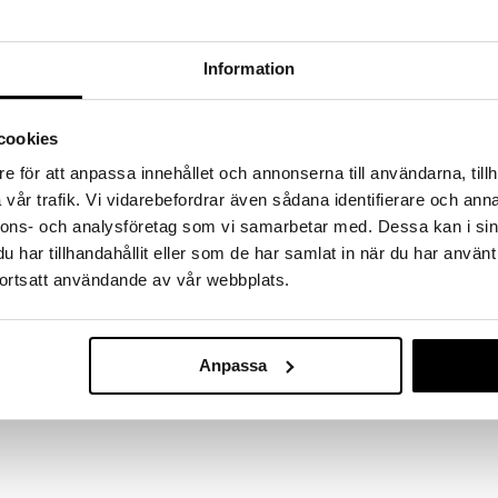
a löydöt kotiin!
isuuteen tehdä löytöjä suuresta ALEstamme. Juuri
mme suuren valikoiman jännittäviä tuotteita
Information
a hinnoilla!
massa 31.8.2026 asti mutta ole nopea -
cookies
otteesi voivat päästä loppumaan!
i ale-löydöt »
e för att anpassa innehållet och annonserna till användarna, tillh
vår trafik. Vi vidarebefordrar även sådana identifierare och anna
nnons- och analysföretag som vi samarbetar med. Dessa kan i sin
har tillhandahållit eller som de har samlat in när du har använt
Happy Summe
a ja parempaa!
Kottikärry
ortsatt användande av vår webbplats.
HAPPY SUMME
 golfista pienten eläinmaalien ja -esteiden avulla.
26,90
ssa.
€
Anpassa