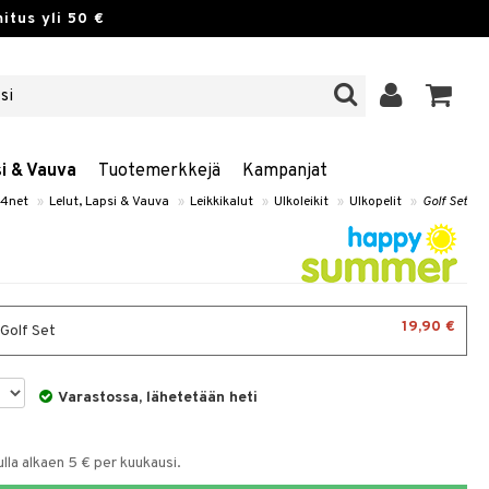
itus yli 50 €
si & Vauva
Tuotemerkkejä
Kampanjat
4net
»
Lelut, Lapsi & Vauva
»
Leikkikalut
»
Ulkoleikit
»
Ulkopelit
»
Golf Set
19,90 €
 Golf Set
Varastossa, lähetetään heti
la alkaen 5 € per kuukausi.