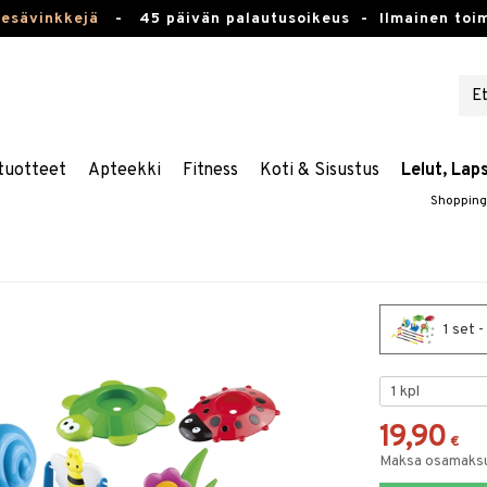
kesävinkkejä
-
45 päivän palautusoikeus -
Ilmainen toim
tuotteet
Apteekki
Fitness
Koti & Sisustus
Lelut, Lap
Shopping
1 set -
19,90
€
Maksa osamaksul