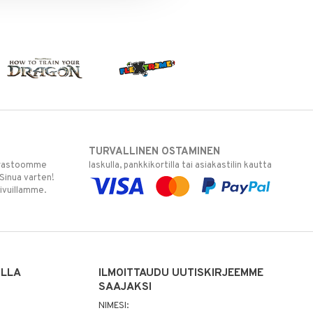
TURVALLINEN OSTAMINEN
varastoomme
laskulla, pankkikortilla tai asiakastilin kautta
 Sinua varten!
sivuillamme.
ILLA
ILMOITTAUDU UUTISKIRJEEMME
SAAJAKSI
NIMESI: