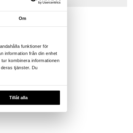
Vinkkejä sinulle
Om
andahålla funktioner för
n information från din enhet
 tur kombinera informationen
 deras tjänster. Du
r
R
Tillåt alla