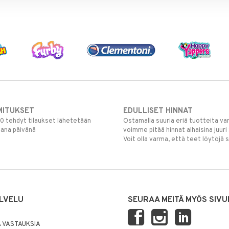
MITUKSET
EDULLISET HINNAT
00 tehdyt tilaukset lähetetään
Ostamalla suuria eriä tuotteita 
mana päivänä
voimme pitää hinnat alhaisina juuri
Voit olla varma, että teet löytöjä 
LVELU
SEURAA MEITÄ MYÖS SIVU
 VASTAUKSIA