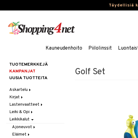
Täydellisiä 
Kauneudenhoito
Piilolinssit
Luontais
TUOTEMERKKEJÄ
Golf Set
KAMPANJAT
UUSIA TUOTTEITA
Askartelu
Kirjat
Askartelumateriaalit
Lastenvaatteet
Askartelusetti
Askartelukirjat
Leiki & Opi
Helmet
Maalauskirjat
Alaosat
Leikkikalut
Koulutarvikkeet
Päiväkirjat
Alusvaatteet & Sukat
Opetuslelut
Leggingsit
Muovailuvaha
Kengät
Oppimispelit
Ajoneuvot
Piirrä ja maalaa
Mekot
Soittimet
Eläimet
Autoradat