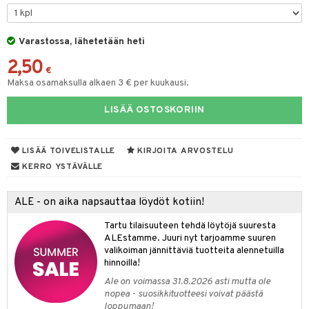
O Minecraft
entarvikkeita
gformers
blarna
taleikit
GO Ninjago
ens Barn
Varastossa, lähetetään heti
ikat
tman
oleikit
2,50
GO Speed Champions
ållan
kalut
libompa
opelit
€
Maksa osamaksulla alkaen 3 € per kuukausi.
GO Spidey
ffi Love
ney
elut
LISÄÄ OSTOSKORIIN
O Super Heroes
mintahahmot
ney Prinsessat
neuvot
ic
eli
iviteettilelut
alaa
LISÄÄ TOIVELISTALLE
KIRJOITA ARVOSTELU
zen
elyvaunut
Lapsi
alaa
elit
KERRO YSTÄVÄLLE
mähäkkimies
ettävät lelut
0 palaa
lit
aukut
spalvelu
ALE - on aika napsauttaa löydöt kotiin!
ry Potter
peli
lit
di
ksiä & vastauksia
Tartu tilaisuuteen tehdä löytöjä suuresta
lo Kitty
ALEstamme. Juuri nyt tarjoamme suuren
nhoito
palapelit
tuotetta
valikoiman jännittäviä tuotteita alennetuilla
.L.
pyhuone
miaiset
hinnoilla!
ien oheistarvikkeet
kit ja käsipyyhkeet
 verkkokaupasta
mmi Lehmä
Ale on voimassa 31.8.2026 asti mutta ole
hkeet
vikkeet
aunutarvikkeita
nopea - suosikkituotteesi voivat päästä
le
loppumaan!