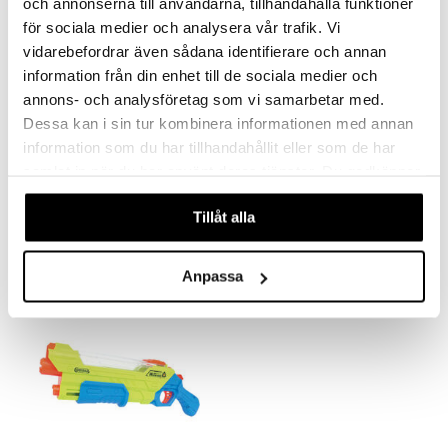
och annonserna till användarna, tillhandahålla funktioner
för sociala medier och analysera vår trafik. Vi
vidarebefordrar även sådana identifierare och annan
information från din enhet till de sociala medier och
annons- och analysföretag som vi samarbetar med.
Dessa kan i sin tur kombinera informationen med annan
information som du har tillhandahållit eller som de har
Toyrock Vesisuihku Hyppynaru 2,85 m
Tr-E27 Sähköinen Vesipistooli
samlat in när du har använt deras tjänster. Du godkänner
TOYROCK
TOYROCK
våra cookies vid fortsatt användande av vår webbplats.
Tillåt alla
12,90
10,91
€
€
Anpassa