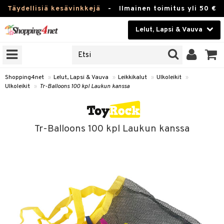
Täydellisiä kesävinkkejä
-
Ilmainen toimitus yli 50 €
Lelut, Lapsi & Vauva
ERKKEJÄ
Kauneudenhoito
JAT
UOTTEITA
Piilolinssit
Shopping4net
»
Lelut, Lapsi & Vauva
»
Leikkikalut
»
Ulkoleikit
»
Ulkoleikit
»
Tr-Balloons 100 kpl Laukun kanssa
Luontaistuotteet
u
Apteekki
lumateriaalit
Tr-Balloons 100 kpl Laukun kanssa
atteet
lusetti
lukirjat
Fitness
pi
kirjat
t
Koti & Sisustus
gingsit
ut
rvikkeet
rjat
atteet & Sukat
lelut
Lelut, Lapsi & Vauva
luvaha
pelit
vot
Tuotemerkkejä
oradat
ja maalaa
et
t
Kampanjat
ot
 Real
otteet
it
lentereita