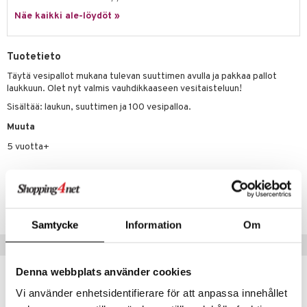
it & Tarvikkeet
le
Näe kaikki ale-löydöt »
umi
ossa
na/Äiti
le
kut
kaus & imetys
us
Tuotetieto
 Patrol
eenvarjot
istelu
nen
Täytä vesipallot mukana tulevan suuttimen avulla ja pakkaa pallot
laukkuun. Olet nyt valmis vauhdikkaaseen vesitaisteluun!
pi Pitkätossu
mput
lalaput
keet
Sisältää: laukun, suuttimen ja 100 vesipalloa.
sa Possu
ten Huonekalut
ten aterimet
inkolasit
ta
Muuta
 MASKS
tot
ka- & Säilytyslaatikot
ut ja lakit
ysitterit
5 vuotta+
isuus
kemon
lytys
tipullot & Tarvikkeet
starvikkeita
uviltti
Tuotenumero
ållan
gyn vaatteet
ipullot & Tarvikkeet
ut
iilit
TTC35-1-XX
er Mario
ut
ulelut & helistimet
Samtycke
Information
Om
ru & Pesonen
apussit
uvajumppa
Vinkkejä sinulle
Denna webbplats använder cookies
Vi använder enhetsidentifierare för att anpassa innehållet