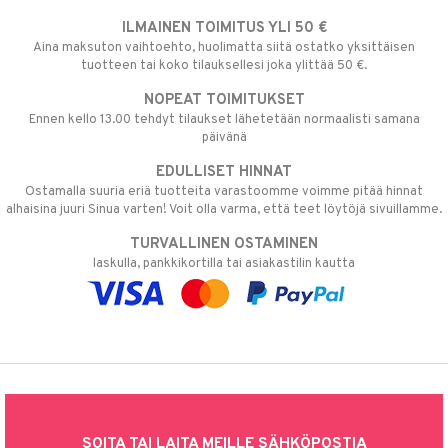
ILMAINEN TOIMITUS YLI 50 €
Aina maksuton vaihtoehto, huolimatta siitä ostatko yksittäisen
tuotteen tai koko tilauksellesi joka ylittää 50 €.
NOPEAT TOIMITUKSET
Ennen kello 13.00 tehdyt tilaukset lähetetään normaalisti samana
päivänä
EDULLISET HINNAT
Ostamalla suuria eriä tuotteita varastoomme voimme pitää hinnat
alhaisina juuri Sinua varten! Voit olla varma, että teet löytöjä sivuillamme.
TURVALLINEN OSTAMINEN
laskulla, pankkikortilla tai asiakastilin kautta
SOITA TAI LAITA MEILLE SÄHKÖPOSTIA