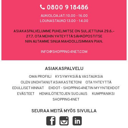
0800 9 18486
AUKIOLOAJAT: 10.00 - 16.00
LOUNASTAUKO 13.00 - 14.00
ASIAKASPALVELUMME PUHELIMITSE ON SULJETTUNA 29.6.–
27.7. OTA MEIHIN YHTEYTTÄ SÄHKÖPOSTITSE
NIIN AUTAMME SINUA MAHDOLLISIMMAN PIAN.
INFO@SHOPPING4NET.COM
ASIAKASPALVELU
OMA PROFIILI
KYSYMYKSIÄ & VASTAUKSIA
OLEN UNOHTANUT ASIAKASTIETONI
OTA YHTEYTTÄ
EDULLISET HINNAT
EHDOT - SHOPPING4NETIN MYYNTIEHDOT
EVÄSTEET
HENKILÖTIETOJEN SUOJAUS
KUMPPANIKSI
SHOPPING4NET
SEURAA MEITÄ MYÖS SIVUILLA