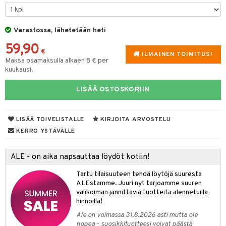
O Minecraft
entarvikkeita
gformers
blarna
taleikit
GO Ninjago
ens Barn
Varastossa, lähetetään heti
ikat
tman
oleikit
59,90
GO Speed Champions
ållan
kalut
libompa
opelit
€
ILMAINEN TOIMITUS!
Maksa osamaksulla alkaen 8 € per
GO Spidey
ffi Love
ney
elut
kuukausi.
O Super Heroes
mintahahmot
ney Prinsessat
neuvot
LISÄÄ OSTOSKORIIN
ic
eli
iviteettilelut
alaa
zen
LISÄÄ TOIVELISTALLE
KIRJOITA ARVOSTELU
elyvaunut
Lapsi
alaa
elit
KERRO YSTÄVÄLLE
mähäkkimies
ettävät lelut
0 palaa
lit
aukut
spalvelu
ry Potter
ALE - on aika napsauttaa löydöt kotiin!
peli
lit
di
ksiä & vastauksia
lo Kitty
Tartu tilaisuuteen tehdä löytöjä suuresta
nhoito
palapelit
tuotetta
ALEstamme. Juuri nyt tarjoamme suuren
.L.
pyhuone
miaiset
valikoiman jännittäviä tuotteita alennetuilla
ien oheistarvikkeet
kit ja käsipyyhkeet
 verkkokaupasta
hinnoilla!
mmi Lehmä
hkeet
vikkeet
aunutarvikkeita
Ale on voimassa 31.8.2026 asti mutta ole
le
nopea - suosikkituotteesi voivat päästä