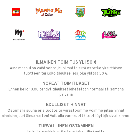
ILMAINEN TOIMITUS YLI 50 €
Aina maksuton vaihtoehto, huolimatta siitä ostatko yksittäisen
tuotteen tai koko tilauksellesi joka ylittää 50 €.
NOPEAT TOIMITUKSET
Ennen kello 13.00 tehdyt tilaukset lähetetään normaalisti samana
päivänä
EDULLISET HINNAT
Ostamalla suuria eriä tuotteita varastoomme voimme pitää hinnat
alhaisina juuri Sinua varten! Voit olla varma, että teet löytöjä sivuillamme.
TURVALLINEN OSTAMINEN
laskulla, pankkikortilla tai asiakastilin kautta