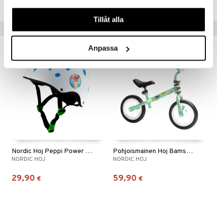
våra cookies vid fortsatt användande av vår webbplats.
Tillåt alla
Vinkkejä sinulle
Anpassa
Nordic Hoj Peppi Power -rullaluistelukypärä
Pohjoismainen Hoj Bamse joustopyörä Vihreä
NORDIC HOJ
NORDIC HOJ
29,90
59,90
€
€