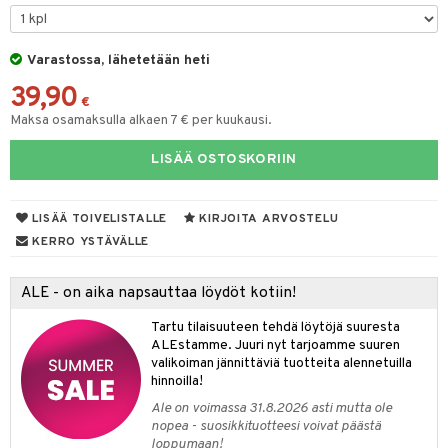
O Minecraft
entarvikkeita
gformers
blarna
taleikit
GO Ninjago
ens Barn
Varastossa, lähetetään heti
ikat
tman
oleikit
39,90
GO Speed Champions
ållan
kalut
libompa
opelit
€
Maksa osamaksulla alkaen 7 € per kuukausi.
GO Spidey
ffi Love
ney
elut
LISÄÄ OSTOSKORIIN
O Super Heroes
mintahahmot
ney Prinsessat
neuvot
ic
eli
iviteettilelut
alaa
LISÄÄ TOIVELISTALLE
KIRJOITA ARVOSTELU
zen
elyvaunut
Lapsi
alaa
elit
KERRO YSTÄVÄLLE
mähäkkimies
ettävät lelut
0 palaa
lit
aukut
spalvelu
ALE - on aika napsauttaa löydöt kotiin!
ry Potter
peli
lit
di
ksiä & vastauksia
Tartu tilaisuuteen tehdä löytöjä suuresta
lo Kitty
ALEstamme. Juuri nyt tarjoamme suuren
nhoito
palapelit
tuotetta
valikoiman jännittäviä tuotteita alennetuilla
.L.
pyhuone
miaiset
hinnoilla!
ien oheistarvikkeet
kit ja käsipyyhkeet
 verkkokaupasta
mmi Lehmä
Ale on voimassa 31.8.2026 asti mutta ole
hkeet
vikkeet
aunutarvikkeita
nopea - suosikkituotteesi voivat päästä
le
loppumaan!