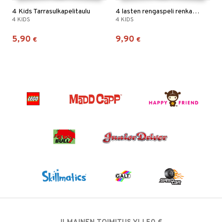
4 Kids Tarrasulkapelitaulu
4 lasten rengaspeli renkailla ja palloilla
4 KIDS
4 KIDS
5,90
9,90
€
€