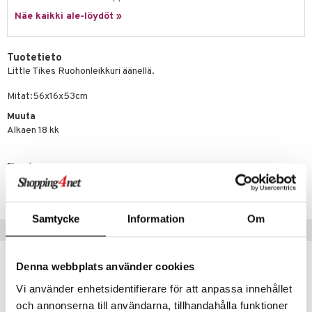
it & Tarvikkeet
le
Näe kaikki ale-löydöt »
umi
ossa
na/Äiti
le
kut
kaus & imetys
us
Tuotetieto
 Patrol
Little Tikes Ruohonleikkuri äänellä.
eenvarjot
istelu
nen
pi Pitkätossu
Mitat:56x16x53cm
mput
lalaput
keet
sa Possu
Muuta
ten Huonekalut
ten aterimet
inkolasit
ta
Alkaen 18 kk
 MASKS
tot
ka- & Säilytyslaatikot
ut ja lakit
ysitterit
isuus
kemon
Tuotenumero
lytys
tipullot & Tarvikkeet
starvikkeita
uviltti
ållan
TAT04-1-XX
gyn vaatteet
ipullot & Tarvikkeet
ut
iilit
er Mario
Samtycke
Information
Om
ut
ulelut & helistimet
Suositut tuotteet
ru & Pesonen
apussit
uvajumppa
uutuus
uutuus
Denna webbplats använder cookies
Vi använder enhetsidentifierare för att anpassa innehållet
och annonserna till användarna, tillhandahålla funktioner