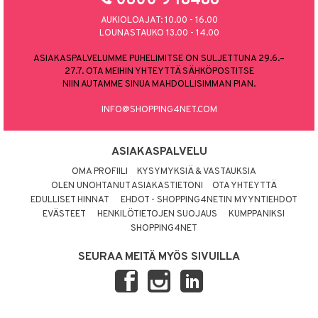
0800 9 18486
AUKIOLOAJAT: 10.00 - 16.00
LOUNASTAUKO 13.00 - 14.00
ASIAKASPALVELUMME PUHELIMITSE ON SULJETTUNA 29.6.–
27.7. OTA MEIHIN YHTEYTTÄ SÄHKÖPOSTITSE
NIIN AUTAMME SINUA MAHDOLLISIMMAN PIAN.
INFO@SHOPPING4NET.COM
ASIAKASPALVELU
OMA PROFIILI
KYSYMYKSIÄ & VASTAUKSIA
OLEN UNOHTANUT ASIAKASTIETONI
OTA YHTEYTTÄ
EDULLISET HINNAT
EHDOT - SHOPPING4NETIN MYYNTIEHDOT
EVÄSTEET
HENKILÖTIETOJEN SUOJAUS
KUMPPANIKSI
SHOPPING4NET
SEURAA MEITÄ MYÖS SIVUILLA