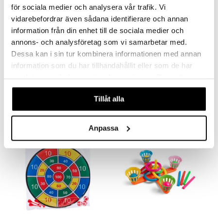
för sociala medier och analysera vår trafik. Vi
vidarebefordrar även sådana identifierare och annan
information från din enhet till de sociala medier och
annons- och analysföretag som vi samarbetar med.
Saatavana useana vaihtoehtona
Saatavana useana vaihtoehtona
Dessa kan i sin tur kombinera informationen med annan
information som du har tillhandahållit eller som de har
Waboba Moon Ball
Waboba Original
WABOBA
WABOBA
samlat in när du har använt deras tjänster. Du godkänner
våra cookies vid fortsatt användande av vår webbplats.
8,90
8,90
€
€
Tillåt alla
Anpassa