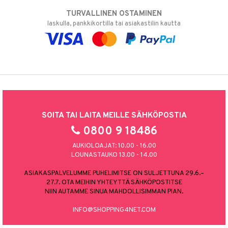
TURVALLINEN OSTAMINEN
laskulla, pankkikortilla tai asiakastilin kautta
SOITA TAI LAITA MEILLE SÄHKÖPOSTIA
0800 9 18486
AUKIOLOAJAT: 10.00 - 16.00
LOUNASTAUKO 13.00 - 14.00
ASIAKASPALVELUMME PUHELIMITSE ON SULJETTUNA 29.6.–
27.7. OTA MEIHIN YHTEYTTÄ SÄHKÖPOSTITSE
NIIN AUTAMME SINUA MAHDOLLISIMMAN PIAN.
INFO@SHOPPING4NET.COM