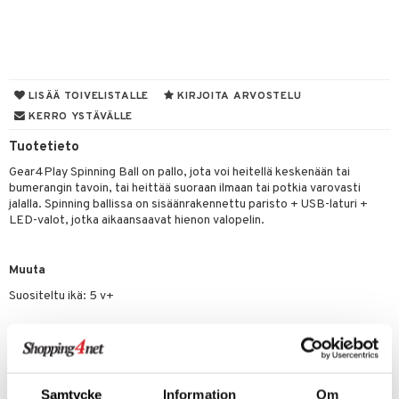
O Minecraft
entarvikkeita
gformers
blarna
taleikit
GO Ninjago
ens Barn
ikat
tman
oleikit
GO Speed Champions
ållan
kalut
libompa
opelit
LISÄÄ TOIVELISTALLE
KIRJOITA ARVOSTELU
GO Spidey
ffi Love
KERRO YSTÄVÄLLE
ney
elut
O Super Heroes
mintahahmot
Tuotetieto
ney Prinsessat
neuvot
Gear4Play Spinning Ball on pallo, jota voi heitellä keskenään tai
ic
eli
iviteettilelut
alaa
bumerangin tavoin, tai heittää suoraan ilmaan tai potkia varovasti
jalalla. Spinning ballissa on sisäänrakennettu paristo + USB-laturi +
zen
elyvaunut
Lapsi
alaa
elit
LED-valot, jotka aikaansaavat hienon valopelin.
mähäkkimies
ettävät lelut
0 palaa
lit
aukut
spalvelu
Muuta
ry Potter
peli
lit
di
ksiä & vastauksia
Suositeltu ikä: 5 v+
lo Kitty
nhoito
palapelit
tuotetta
.L.
pyhuone
miaiset
ien oheistarvikkeet
kit ja käsipyyhkeet
Tuotenumero
 verkkokaupasta
mmi Lehmä
TGE25-1-XX
hkeet
vikkeet
aunutarvikkeita
le
Samtycke
Information
Om