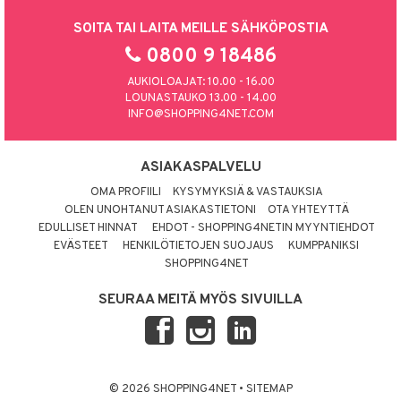
SOITA TAI LAITA MEILLE SÄHKÖPOSTIA
0800 9 18486
AUKIOLOAJAT: 10.00 - 16.00
LOUNASTAUKO 13.00 - 14.00
INFO@SHOPPING4NET.COM
ASIAKASPALVELU
OMA PROFIILI
KYSYMYKSIÄ & VASTAUKSIA
OLEN UNOHTANUT ASIAKASTIETONI
OTA YHTEYTTÄ
EDULLISET HINNAT
EHDOT - SHOPPING4NETIN MYYNTIEHDOT
EVÄSTEET
HENKILÖTIETOJEN SUOJAUS
KUMPPANIKSI
SHOPPING4NET
SEURAA MEITÄ MYÖS SIVUILLA
© 2026 SHOPPING4NET
•
SITEMAP