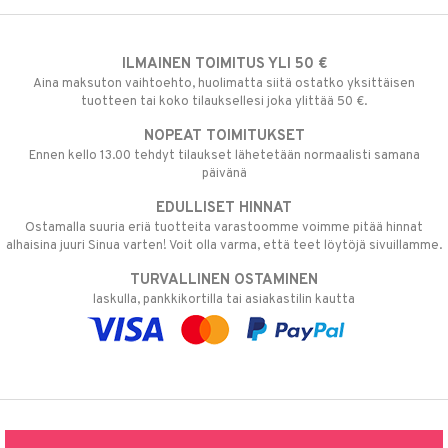
ILMAINEN TOIMITUS YLI 50 €
Aina maksuton vaihtoehto, huolimatta siitä ostatko yksittäisen
tuotteen tai koko tilauksellesi joka ylittää 50 €.
NOPEAT TOIMITUKSET
Ennen kello 13.00 tehdyt tilaukset lähetetään normaalisti samana
päivänä
EDULLISET HINNAT
Ostamalla suuria eriä tuotteita varastoomme voimme pitää hinnat
alhaisina juuri Sinua varten! Voit olla varma, että teet löytöjä sivuillamme.
TURVALLINEN OSTAMINEN
laskulla, pankkikortilla tai asiakastilin kautta