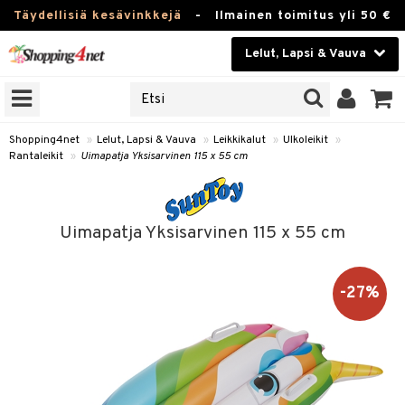
Täydellisiä kesävinkkejä
-
Ilmainen toimitus yli 50 €
Lelut, Lapsi & Vauva
ERKKEJÄ
Kauneudenhoito
JAT
UOTTEITA
Piilolinssit
Shopping4net
»
Lelut, Lapsi & Vauva
»
Leikkikalut
»
Ulkoleikit
»
Rantaleikit
»
Uimapatja Yksisarvinen 115 x 55 cm
Luontaistuotteet
u
Apteekki
lumateriaalit
Uimapatja Yksisarvinen 115 x 55 cm
atteet
lusetti
lukirjat
Fitness
pi
kirjat
t
Koti & Sisustus
-27%
gingsit
ut
rvikkeet
rjat
atteet & Sukat
lelut
Lelut, Lapsi & Vauva
luvaha
pelit
vot
Tuotemerkkejä
oradat
ja maalaa
et
t
Kampanjat
ot
 Real
otteet
it
lentereita