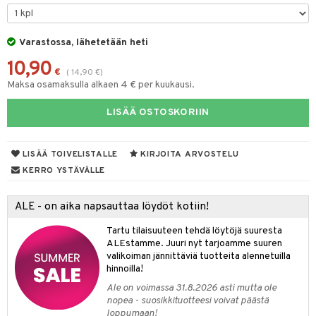
O Minecraft
entarvikkeita
gformers
blarna
taleikit
GO Ninjago
ens Barn
Varastossa, lähetetään heti
ikat
tman
oleikit
10,90
GO Speed Champions
ållan
kalut
libompa
opelit
€
(
14,90
€
)
Maksa osamaksulla alkaen 4 € per kuukausi.
GO Spidey
ffi Love
ney
elut
LISÄÄ OSTOSKORIIN
O Super Heroes
mintahahmot
ney Prinsessat
neuvot
ic
eli
iviteettilelut
alaa
LISÄÄ TOIVELISTALLE
KIRJOITA ARVOSTELU
zen
elyvaunut
Lapsi
alaa
elit
KERRO YSTÄVÄLLE
mähäkkimies
ettävät lelut
0 palaa
lit
aukut
spalvelu
ALE - on aika napsauttaa löydöt kotiin!
ry Potter
peli
lit
di
ksiä & vastauksia
Tartu tilaisuuteen tehdä löytöjä suuresta
lo Kitty
ALEstamme. Juuri nyt tarjoamme suuren
nhoito
palapelit
tuotetta
valikoiman jännittäviä tuotteita alennetuilla
.L.
pyhuone
miaiset
hinnoilla!
ien oheistarvikkeet
kit ja käsipyyhkeet
 verkkokaupasta
mmi Lehmä
Ale on voimassa 31.8.2026 asti mutta ole
hkeet
vikkeet
aunutarvikkeita
nopea - suosikkituotteesi voivat päästä
le
loppumaan!