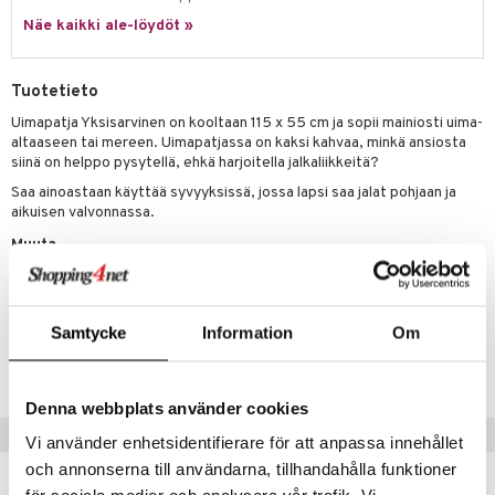
it & Tarvikkeet
le
Näe kaikki ale-löydöt »
umi
ossa
na/Äiti
le
kut
kaus & imetys
us
Tuotetieto
 Patrol
eenvarjot
istelu
nen
Uimapatja Yksisarvinen on kooltaan 115 x 55 cm ja sopii mainiosti uima-
altaaseen tai mereen. Uimapatjassa on kaksi kahvaa, minkä ansiosta
pi Pitkätossu
mput
lalaput
keet
siinä on helppo pysytellä, ehkä harjoitella jalkaliikkeitä?
sa Possu
Saa ainoastaan käyttää syvyyksissä, jossa lapsi saa jalat pohjaan ja
ten Huonekalut
ten aterimet
inkolasit
ta
aikuisen valvonnassa.
 MASKS
tot
ka- & Säilytyslaatikot
ut ja lakit
ysitterit
isuus
Muuta
kemon
lytys
tipullot & Tarvikkeet
starvikkeita
uviltti
3 v+
ållan
gyn vaatteet
ipullot & Tarvikkeet
ut
iilit
Samtycke
Information
Om
er Mario
Tuotenumero
ut
ulelut & helistimet
TSU27-1-XX
ru & Pesonen
apussit
uvajumppa
Denna webbplats använder cookies
Vinkkejä sinulle
Vi använder enhetsidentifierare för att anpassa innehållet
och annonserna till användarna, tillhandahålla funktioner
-23%
-20%