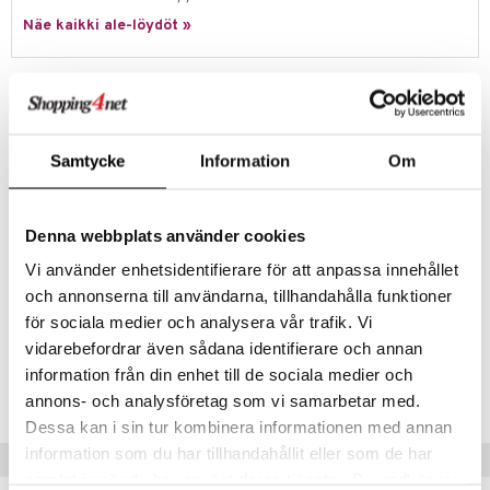
eenvarjot
istelu
nen
Näe kaikki ale-löydöt »
umi
mput
lalaput
keet
le
ten Huonekalut
ten aterimet
inkolasit
ta
Tuotetieto
 Patrol
tot
ka- & Säilytyslaatikot
ut ja lakit
ysitterit
isuus
Pokémon Plush 20 cm Rockruff on söpö pehmolelu, joka tunnetaan
suositusta Pokémon-pelistä. Rockruff on valmistettu pehmeästä
pi Pitkätossu
lytys
tipullot & Tarvikkeet
starvikkeita
uviltti
Samtycke
Information
Om
plyysistä ja sopii erinomaisesti halittavaksi tai vain kauniiksi
sa Possu
koristeeksi huoneeseen.
gyn vaatteet
ipullot & Tarvikkeet
ut
iilit
Käsinpesu suositellaan.
 MASKS
ut
ulelut & helistimet
Denna webbplats använder cookies
Materiaali: polyesteri.
kemon
Vi använder enhetsidentifierare för att anpassa innehållet
apussit
uvajumppa
Muuta
ållan
och annonserna till användarna, tillhandahålla funktioner
2 vuotta+
för sociala medier och analysera vår trafik. Vi
er Mario
vidarebefordrar även sådana identifierare och annan
Tuotenumero
ru & Pesonen
information från din enhet till de sociala medier och
TPK67-1-XX
annons- och analysföretag som vi samarbetar med.
Dessa kan i sin tur kombinera informationen med annan
information som du har tillhandahållit eller som de har
Vinkkejä sinulle
samlat in när du har använt deras tjänster. Du godkänner