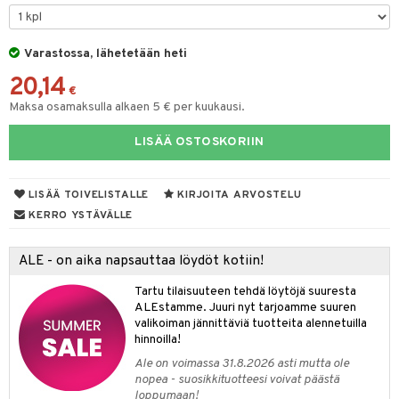
O Minecraft
entarvikkeita
gformers
blarna
taleikit
elut
GO Ninjago
ens Barn
Varastossa, lähetetään heti
ikat
tman
oleikit
neuvot
20,14
GO Speed Champions
ållan
kalut
libompa
opelit
iviteettilelut
€
alaa
Maksa osamaksulla alkaen 5 € per kuukausi.
GO Spidey
ffi Love
ney
elyvaunut
Lapsi
alaa
elit
LISÄÄ OSTOSKORIIN
O Super Heroes
mintahahmot
ney Prinsessat
ettävät lelut
0 palaa
lit
aukut
spalvelu
ic
eli
peli
lit
di
LISÄÄ TOIVELISTALLE
KIRJOITA ARVOSTELU
ksiä & vastauksia
zen
nhoito
KERRO YSTÄVÄLLE
palapelit
tuotetta
mähäkkimies
pyhuone
miaiset
ien oheistarvikkeet
kit ja käsipyyhkeet
ALE - on aika napsauttaa löydöt kotiin!
 verkkokaupasta
ry Potter
hkeet
vikkeet
aunutarvikkeita
Tartu tilaisuuteen tehdä löytöjä suuresta
lo Kitty
it & Tarvikkeet
ALEstamme. Juuri nyt tarjoamme suuren
le
valikoiman jännittäviä tuotteita alennetuilla
.L.
hinnoilla!
ossa
na/Äiti
mmi Lehmä
Ale on voimassa 31.8.2026 asti mutta ole
kut
kaus & imetys
us
nopea - suosikkituotteesi voivat päästä
le
loppumaan!