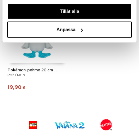
våra cookies vid fortsatt användande av vår webbplats.
Tillåt alla
Anpassa
Pokémon-pehmo 20 cm Quaxly
POKÉMON
19,90
€