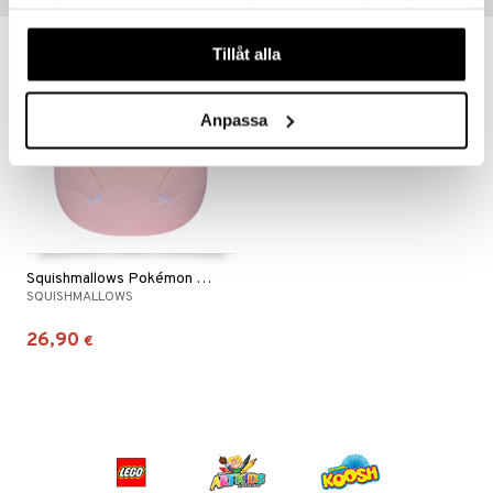
samlat in när du har använt deras tjänster. Du godkänner
våra cookies vid fortsatt användande av vår webbplats.
Tillåt alla
Anpassa
Squishmallows Pokémon Clefairy 25 cm
SQUISHMALLOWS
26,90
€