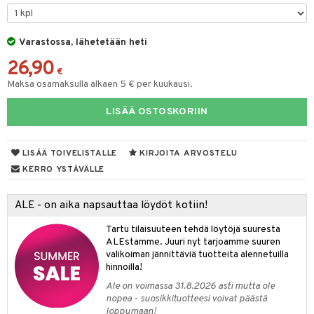
O Minecraft
entarvikkeita
gformers
blarna
taleikit
elut
GO Ninjago
ens Barn
Varastossa, lähetetään heti
ikat
tman
oleikit
neuvot
26,90
GO Speed Champions
ållan
kalut
libompa
opelit
iviteettilelut
€
alaa
Maksa osamaksulla alkaen 5 € per kuukausi.
GO Spidey
ffi Love
ney
elyvaunut
Lapsi
alaa
elit
LISÄÄ OSTOSKORIIN
O Super Heroes
mintahahmot
ney Prinsessat
ettävät lelut
0 palaa
lit
aukut
spalvelu
ic
eli
peli
lit
di
LISÄÄ TOIVELISTALLE
KIRJOITA ARVOSTELU
ksiä & vastauksia
zen
nhoito
KERRO YSTÄVÄLLE
palapelit
tuotetta
mähäkkimies
pyhuone
miaiset
ien oheistarvikkeet
kit ja käsipyyhkeet
ALE - on aika napsauttaa löydöt kotiin!
 verkkokaupasta
ry Potter
hkeet
vikkeet
aunutarvikkeita
Tartu tilaisuuteen tehdä löytöjä suuresta
lo Kitty
it & Tarvikkeet
ALEstamme. Juuri nyt tarjoamme suuren
le
valikoiman jännittäviä tuotteita alennetuilla
.L.
hinnoilla!
ossa
na/Äiti
mmi Lehmä
Ale on voimassa 31.8.2026 asti mutta ole
kut
kaus & imetys
us
nopea - suosikkituotteesi voivat päästä
le
loppumaan!