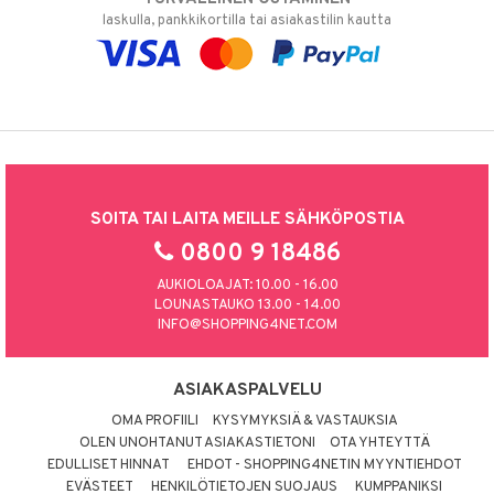
laskulla, pankkikortilla tai asiakastilin kautta
SOITA TAI LAITA MEILLE SÄHKÖPOSTIA
0800 9 18486
AUKIOLOAJAT: 10.00 - 16.00
LOUNASTAUKO 13.00 - 14.00
INFO@SHOPPING4NET.COM
ASIAKASPALVELU
OMA PROFIILI
KYSYMYKSIÄ & VASTAUKSIA
OLEN UNOHTANUT ASIAKASTIETONI
OTA YHTEYTTÄ
EDULLISET HINNAT
EHDOT - SHOPPING4NETIN MYYNTIEHDOT
EVÄSTEET
HENKILÖTIETOJEN SUOJAUS
KUMPPANIKSI