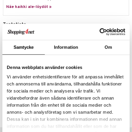
eenvarjot
istelu
nen
Näe kaikki ale-löydöt »
umi
mput
lalaput
keet
le
ten Huonekalut
ten aterimet
inkolasit
ta
Tuotetieto
 Patrol
tot
ka- & Säilytyslaatikot
ut ja lakit
ysitterit
isuus
Tutustu Pokémon Squishmallowsin pehmoiseen maailmaan.
Korkealuokkaisista, samettimaisista materiaaleista valmistetut,
pi Pitkätossu
lytys
tipullot & Tarvikkeet
starvikkeita
uviltti
erittäin keräiltävät ja erittäin pehmoiset Pokémon-pehmoeläimet
Samtycke
Information
Om
sa Possu
ovat täydellinen halikaveri pitkille automatkoille, yökyläilyihin ja
gyn vaatteet
ipullot & Tarvikkeet
ut
iilit
Pokémon-matkasi jokaiseen vaiheeseen!
 MASKS
Tämä aito Squishmallows-pehmolelu on helppo puhdistaa, pese käsin
ut
ulelut & helistimet
Denna webbplats använder cookies
ja kuivaa sitten ripustamalla. Liity tiimiin suosikkipokémonisi kanssa!
kemon
apussit
The Pokémon Company Internationalin virallisesti lisensoima.
uvajumppa
Vi använder enhetsidentifierare för att anpassa innehållet
ållan
Muuta
och annonserna till användarna, tillhandahålla funktioner
er Mario
3 v+
för sociala medier och analysera vår trafik. Vi
vidarebefordrar även sådana identifierare och annan
ru & Pesonen
information från din enhet till de sociala medier och
Tuotenumero
annons- och analysföretag som vi samarbetar med.
TSQ29-1-XX
Dessa kan i sin tur kombinera informationen med annan
information som du har tillhandahållit eller som de har
Vinkkejä sinulle