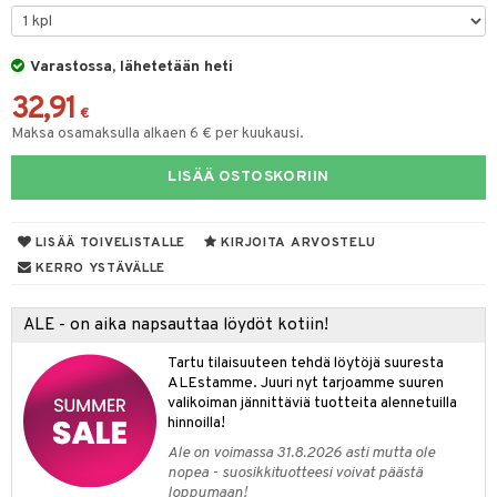
GO Bluey
vous
y Born
oti
O City
bie
Varastossa, lähetetään heti
ndby
elut
32,91
O Classic
comelon
dby Tukholma
bil
€
Maksa osamaksulla alkaen 6 € per kuukausi.
O Creator
ney Prinsessat
umi
ut
LISÄÄ OSTOSKORIIN
GO Disney
by's Dollhouse
pi Laiva
o
ohjattavat
O Disney Princess
py Friends
pi Pitkätossu Huvikumpu
badabado
a & Palikat
LISÄÄ TOIVELISTALLE
KIRJOITA ARVOSTELU
GO DUPLO
.L.
ki
O Builder
tuja hahmoja
KERRO YSTÄVÄLLE
O Friends
gtoys
omag
ot
kit
ALE - on aika napsauttaa löydöt kotiin!
O Minecraft
entarvikkeita
gformers
blarna
taleikit
elut
Tartu tilaisuuteen tehdä löytöjä suuresta
GO Ninjago
ens Barn
ikat
tman
oleikit
neuvot
ALEstamme. Juuri nyt tarjoamme suuren
valikoiman jännittäviä tuotteita alennetuilla
GO Speed Champions
ållan
kalut
libompa
opelit
iviteettilelut
alaa
hinnoilla!
GO Spidey
ffi Love
ney
Ale on voimassa 31.8.2026 asti mutta ole
elyvaunut
Lapsi
alaa
elit
nopea - suosikkituotteesi voivat päästä
O Super Heroes
mintahahmot
ney Prinsessat
ettävät lelut
loppumaan!