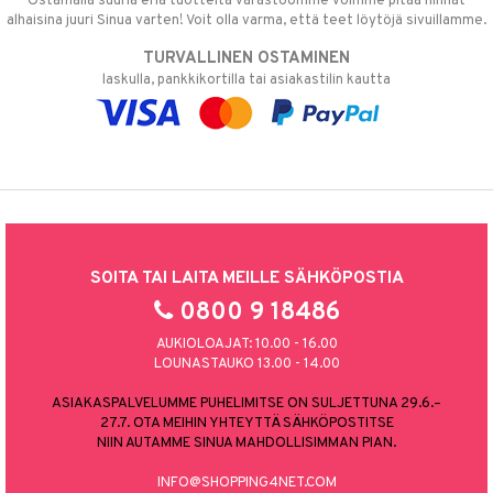
Ostamalla suuria eriä tuotteita varastoomme voimme pitää hinnat
alhaisina juuri Sinua varten! Voit olla varma, että teet löytöjä sivuillamme.
TURVALLINEN OSTAMINEN
laskulla, pankkikortilla tai asiakastilin kautta
SOITA TAI LAITA MEILLE SÄHKÖPOSTIA
0800 9 18486
AUKIOLOAJAT: 10.00 - 16.00
LOUNASTAUKO 13.00 - 14.00
ASIAKASPALVELUMME PUHELIMITSE ON SULJETTUNA 29.6.–
27.7. OTA MEIHIN YHTEYTTÄ SÄHKÖPOSTITSE
NIIN AUTAMME SINUA MAHDOLLISIMMAN PIAN.
INFO@SHOPPING4NET.COM