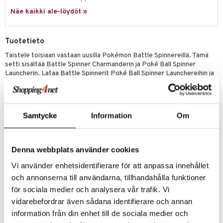
0 palaa
lit
aukut
spalvelu
ic
Näe kaikki ale-löydöt »
eli
peli
lit
di
ksiä & vastauksia
zen
nhoito
palapelit
Tuotetieto
tuotetta
mähäkkimies
pyhuone
miaiset
ien oheistarvikkeet
kit ja käsipyyhkeet
Taistele toisiaan vastaan uusilla Pokémon Battle Spinnereillä. Tämä
 verkkokaupasta
setti sisältää Battle Spinner Charmanderin ja Poké Ball Spinner
ry Potter
hkeet
vikkeet
aunutarvikkeita
Launcherin. Lataa Battle Spinnerit Poké Ball Spinner Launchereihin ja
lo Kitty
vedä takaisin vetonarusta. Paina sitten jokaisen Poké Ballin
it & Tarvikkeet
le
yläpainiketta käynnistääksesi battle spinnerit ja saadaksesi ne
.L.
toimintaan.
ossa
na/Äiti
Samtycke
Information
Om
mmi Lehmä
Sisältää
:
kut
kaus & imetys
us
1x Battle Spinner Charmander
le
1x Poké Ball Spinner Launcher
eenvarjot
istelu
nen
Denna webbplats använder cookies
umi
mput
lalaput
keet
Muuta
Vi använder enhetsidentifierare för att anpassa innehållet
le
ten Huonekalut
ten aterimet
inkolasit
ta
och annonserna till användarna, tillhandahålla funktioner
4 vuotta+
 Patrol
för sociala medier och analysera vår trafik. Vi
tot
ka- & Säilytyslaatikot
ut ja lakit
ysitterit
isuus
vidarebefordrar även sådana identifierare och annan
pi Pitkätossu
Tuotenumero
lytys
tipullot & Tarvikkeet
starvikkeita
uviltti
information från din enhet till de sociala medier och
sa Possu
TPK62-1-XX