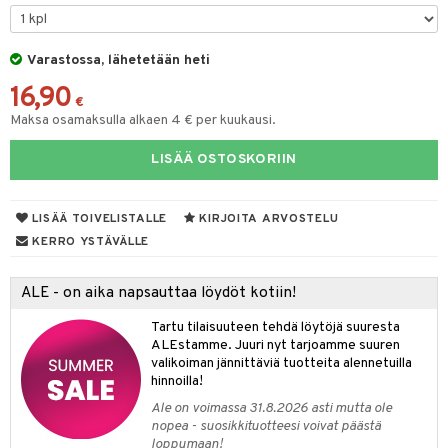
GO Bluey
vous
y Born
oti
O City
bie
Varastossa, lähetetään heti
ndby
elut
16,90
O Classic
comelon
dby Tukholma
bil
€
Maksa osamaksulla alkaen 4 € per kuukausi.
O Creator
ney Prinsessat
umi
ut
LISÄÄ OSTOSKORIIN
GO Disney
by's Dollhouse
pi Laiva
o
ohjattavat
O Disney Princess
py Friends
pi Pitkätossu Huvikumpu
badabado
a & Palikat
LISÄÄ TOIVELISTALLE
KIRJOITA ARVOSTELU
GO DUPLO
.L.
ki
O Builder
tuja hahmoja
KERRO YSTÄVÄLLE
O Friends
gtoys
omag
ot
kit
ALE - on aika napsauttaa löydöt kotiin!
O Minecraft
entarvikkeita
gformers
blarna
taleikit
elut
Tartu tilaisuuteen tehdä löytöjä suuresta
GO Ninjago
ens Barn
ikat
tman
oleikit
neuvot
ALEstamme. Juuri nyt tarjoamme suuren
valikoiman jännittäviä tuotteita alennetuilla
GO Speed Champions
ållan
kalut
libompa
opelit
iviteettilelut
alaa
hinnoilla!
GO Spidey
ffi Love
ney
Ale on voimassa 31.8.2026 asti mutta ole
elyvaunut
Lapsi
alaa
elit
nopea - suosikkituotteesi voivat päästä
O Super Heroes
mintahahmot
ney Prinsessat
ettävät lelut
loppumaan!