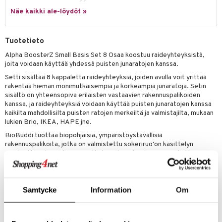
pyhuone
miaiset
ien oheistarvikkeet
kit ja käsipyyhkeet
 verkkokaupasta
Näe kaikki ale-löydöt »
ry Potter
hkeet
vikkeet
aunutarvikkeita
lo Kitty
it & Tarvikkeet
le
Tuotetieto
.L.
ossa
na/Äiti
Alpha BoosterZ Small Basis Set 8 Osaa koostuu raideyhteyksistä,
joita voidaan käyttää yhdessä puisten junaratojen kanssa.
mmi Lehmä
kut
kaus & imetys
us
Setti sisältää 8 kappaletta raideyhteyksiä, joiden avulla voit yrittää
le
rakentaa hieman monimutkaisempia ja korkeampia junaratoja. Setin
eenvarjot
istelu
nen
sisältö on yhteensopiva erilaisten vastaavien rakennuspalikoiden
umi
kanssa, ja raideyhteyksiä voidaan käyttää puisten junaratojen kanssa
mput
lalaput
keet
kaikilta mahdollisilta puisten ratojen merkeiltä ja valmistajilta, mukaan
le
ten Huonekalut
ten aterimet
lukien Brio, IKEA, HAPE jne.
inkolasit
ta
 Patrol
BioBuddi tuottaa biopohjaisia, ympäristöystävällisiä
tot
ka- & Säilytyslaatikot
ut ja lakit
ysitterit
isuus
rakennuspalikoita, jotka on valmistettu sokeriruo'on käsittelyn
pi Pitkätossu
sivutuotteesta. Rakennuspalikat ovat siis kestäviä ja myrkyttömiä.
lytys
tipullot & Tarvikkeet
starvikkeita
uviltti
BioBuddin rakennuspalikat ovat siksi erittäin sopivia lapsille.
sa Possu
Rakennuspalikat valmistetaan hiilineutraalisti, mikä on ainutlaatuinen
gyn vaatteet
ipullot & Tarvikkeet
ut
iilit
innovaatio, joka erottaa ne muista vastaavista palikoista muilta
 MASKS
merkeiltä, jotka yleensä käyttävät öljypohjaisia materiaaleja.
Samtycke
Information
Om
ut
ulelut & helistimet
Rakennuspalikat ovat sopivia ja turvallisia lapsille 18 kuukaudesta
kemon
alkaen, ja niitä voidaan käyttää korkeiden junien ja muiden luomusten
apussit
uvajumppa
rakentamiseen.
ållan