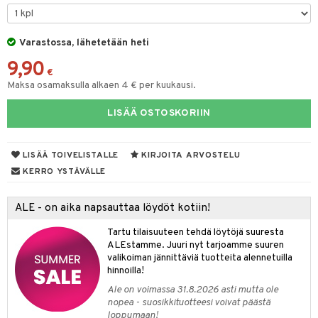
O Minecraft
entarvikkeita
gformers
GO Ninjago
ens Barn
Varastossa, lähetetään heti
ikat
9,90
GO Speed Champions
ållan
kalut
€
Maksa osamaksulla alkaen 4 € per kuukausi.
GO Spidey
ffi Love
tuja hahmoja
LISÄÄ OSTOSKORIIN
O Super Heroes
mintahahmot
ot
kit
ic
blarna
taleikit
elut
LISÄÄ TOIVELISTALLE
KIRJOITA ARVOSTELU
tman
oleikit
neuvot
KERRO YSTÄVÄLLE
libompa
opelit
iviteettilelut
alaa
ALE - on aika napsauttaa löydöt kotiin!
ney
elyvaunut
Lapsi
alaa
elit
Tartu tilaisuuteen tehdä löytöjä suuresta
ney Prinsessat
ettävät lelut
0 palaa
lit
aukut
ALEstamme. Juuri nyt tarjoamme suuren
spalvelu
valikoiman jännittäviä tuotteita alennetuilla
eli
peli
lit
di
hinnoilla!
ksiä & vastauksia
zen
Ale on voimassa 31.8.2026 asti mutta ole
nhoito
palapelit
nopea - suosikkituotteesi voivat päästä
tuotetta
mähäkkimies
loppumaan!