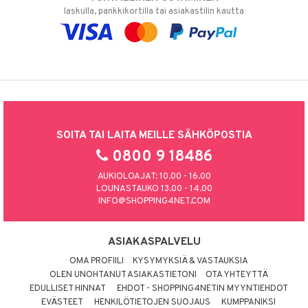
laskulla, pankkikortilla tai asiakastilin kautta
SOITA TAI LAITA MEILLE SÄHKÖPOSTIA
0800 9 18486
AUKIOLOAJAT: 10.00 - 16.00
LOUNASTAUKO 13.00 - 14.00
INFO@SHOPPING4NET.COM
ASIAKASPALVELU
OMA PROFIILI
KYSYMYKSIÄ & VASTAUKSIA
OLEN UNOHTANUT ASIAKASTIETONI
OTA YHTEYTTÄ
EDULLISET HINNAT
EHDOT - SHOPPING4NETIN MYYNTIEHDOT
EVÄSTEET
HENKILÖTIETOJEN SUOJAUS
KUMPPANIKSI