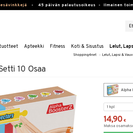
kesävinkkejä
-
45 päivän palautusoikeus -
Ilmainen toim
tuotteet
Apteekki
Fitness
Koti & Sisustus
Lelut, Lap
Shopping4net
»
Lelut, Lapsi & Vau
Setti 10 Osaa
Alpha 
14,90
€
Maksa osamaksul