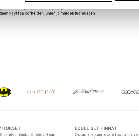
ennuspalikoista muilta merkeiltä, jotka yleensä
a. Rakennuspalikat ovat sopivia ja turvallisia lapsille
oidaan käyttää korkeiden junien ja muiden luomusten
MITUKSET
EDULLISET HINNAT
00 tehdyt tilaukset lähetetään
Ostamalla suuria eriä tuotteita 