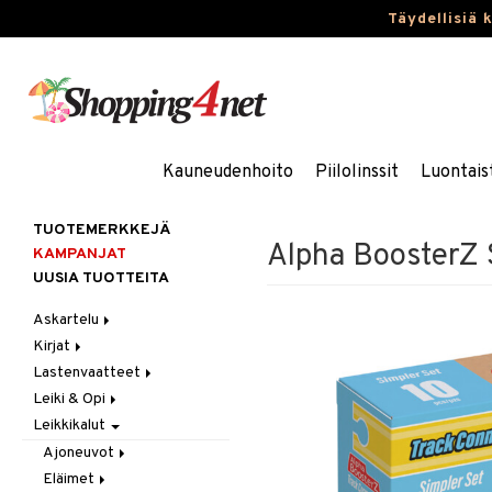
Täydellisiä 
Kauneudenhoito
Piilolinssit
Luontais
TUOTEMERKKEJÄ
Alpha BoosterZ 
KAMPANJAT
UUSIA TUOTTEITA
Askartelu
Kirjat
Askartelumateriaalit
Lastenvaatteet
Askartelusetti
Askartelukirjat
Leiki & Opi
Helmet
Maalauskirjat
Alaosat
Leikkikalut
Koulutarvikkeet
Päiväkirjat
Alusvaatteet & Sukat
Opetuslelut
Leggingsit
Muovailuvaha
Kengät
Oppimispelit
Ajoneuvot
Piirrä ja maalaa
Mekot
Soittimet
Eläimet
Autoradat