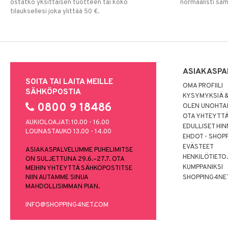
ostatko yksittäisen tuotteen tai koko
normaalisti sa
tilauksellesi joka ylittää 50 €.
ASIAKASPA
SOITA TAI LAITA MEILLE
OMA PROFIILI
SÄHKÖPOSTIA
KYSYMYKSIÄ &
0800 9 18486
OLEN UNOHTAN
OTA YHTEYTT
AUKIOLOAJAT: 10.00 - 16.00
EDULLISET HI
LOUNASTAUKO 13.00 - 14.00
EHDOT - SHOP
EVÄSTEET
ASIAKASPALVELUMME PUHELIMITSE
HENKILÖTIETO
ON SULJETTUNA 29.6.–27.7. OTA
KUMPPANIKSI
MEIHIN YHTEYTTÄ SÄHKÖPOSTITSE
NIIN AUTAMME SINUA
SHOPPING4NE
MAHDOLLISIMMAN PIAN.
INFO@SHOPPING4NET.COM