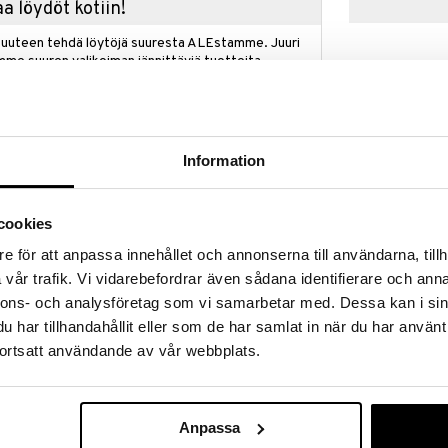
a löydöt kotiin!
isuuteen tehdä löytöjä suuresta ALEstamme. Juuri
mme suuren valikoiman jännittäviä tuotteita
a hinnoilla!
massa 31.8.2026 asti mutta ole nopea -
otteesi voivat päästä loppumaan!
i ale-löydöt »
Information
cookies
Alpha Booster
aa koostuu raideyhteyksistä, joita voidaan käyttää
Inclusive Trial
e för att anpassa innehållet och annonserna till användarna, tillh
sa.
ALPHA BOOST
vår trafik. Vi vidarebefordrar även sådana identifierare och anna
yhteyksiä, joiden avulla voit yrittää rakentaa
19,90
€
ltö on yhteensopiva erilaisten vastaavien
nnons- och analysföretag som vi samarbetar med. Dessa kan i sin
deyhteyksiä voidaan käyttää puisten junaratojen
har tillhandahållit eller som de har samlat in när du har använt
en ratojen merkeiltä ja valmistajilta, mukaan lukien
ortsatt användande av vår webbplats.
päristöystävällisiä rakennuspalikoita, jotka on
yn sivutuotteesta. Rakennuspalikat ovat siis
 rakennuspalikat ovat siksi erittäin sopivia lapsille.
Anpassa
neutraalisti, mikä on ainutlaatuinen innovaatio, joka