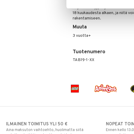
erottaa ne muista vastaavista rak
Tuttipullot & Tarvikkeet
Sängyn vaatteet
Korut
Mobiilit
PJ MASKS
käyttävät öljypohjaisia materiaalej
Vesipullot & Tarvikkeet
Muut
Purulelut & helistimet
18 kuukaudesta alkaen, ja niitä v
Pokemon
rakentamiseen.
Rahapussit
Vauvajumppa
Skrållan
Muuta
Super Mario
Viiru & Pesonen
3 vuotta+
Tuotenumero
TAB19-1-XX
ILMAINEN TOIMITUS YLI 50 €
NOPEAT TOI
Aina maksuton vaihtoehto, huolimatta siitä
Ennen kello 13.