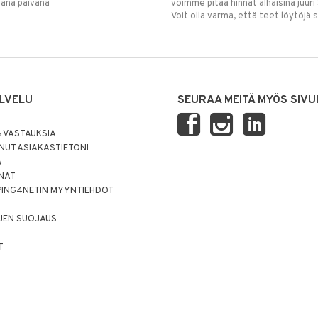
mana päivänä
voimme pitää hinnat alhaisina juuri
Voit olla varma, että teet löytöjä 
LVELU
SEURAA MEITÄ MYÖS SIVU
 VASTAUKSIA
UT ASIAKASTIETONI
Ä
NNAT
PING4NETIN MYYNTIEHDOT
JEN SUOJAUS
T