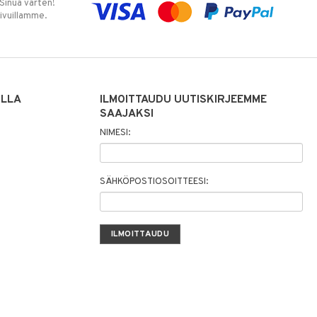
 Sinua varten!
sivuillamme.
ILLA
ILMOITTAUDU UUTISKIRJEEMME
SAAJAKSI
NIMESI:
SÄHKÖPOSTIOSOITTEESI: