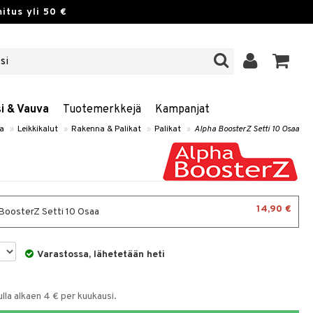
itus yli 50 €
si & Vauva
Tuotemerkkejä
Kampanjat
va
»
Leikkikalut
»
Rakenna & Palikat
»
Palikat
»
Alpha BoosterZ Setti 10 Osaa
14,90 €
BoosterZ Setti 10 Osaa
Varastossa, lähetetään heti
la alkaen 4 € per kuukausi.