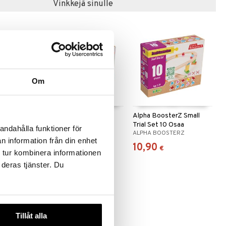
Vinkkejä sinulle
Om
Z All
Alpha BoosterZ Small
Alpha BoosterZ Small
 Box 18 osaa
Basis Set 8 Osaa
Trial Set 10 Osaa
andahålla funktioner för
ERZ
ALPHA BOOSTERZ
ALPHA BOOSTERZ
n information från din enhet
9,90
10,90
€
€
 tur kombinera informationen
 deras tjänster. Du
Tillåt alla