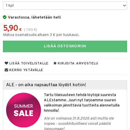
O Minecraft
entarvikkeita
a & Palikat
GO Ninjago
ens Barn
Varastossa, lähetetään heti
O Builder
tuja hahmoja
5,90
GO Speed Champions
ållan
omag
ot
kit
€
(
7,90
€
)
Maksa osamaksulla alkaen 3 € per kuukausi.
GO Spidey
ffi Love
gformers
blarna
taleikit
elut
LISÄÄ OSTOSKORIIN
O Super Heroes
mintahahmot
ikat
tman
oleikit
neuvot
ic
kalut
libompa
opelit
iviteettilelut
alaa
LISÄÄ TOIVELISTALLE
KIRJOITA ARVOSTELU
ney
elyvaunut
Lapsi
alaa
elit
KERRO YSTÄVÄLLE
ney Prinsessat
ettävät lelut
0 palaa
lit
aukut
spalvelu
ALE - on aika napsauttaa löydöt kotiin!
eli
peli
lit
di
ksiä & vastauksia
Tartu tilaisuuteen tehdä löytöjä suuresta
zen
ALEstamme. Juuri nyt tarjoamme suuren
nhoito
palapelit
tuotetta
valikoiman jännittäviä tuotteita alennetuilla
mähäkkimies
pyhuone
miaiset
hinnoilla!
ien oheistarvikkeet
kit ja käsipyyhkeet
 verkkokaupasta
ry Potter
Ale on voimassa 31.8.2026 asti mutta ole
hkeet
vikkeet
aunutarvikkeita
nopea - suosikkituotteesi voivat päästä
lo Kitty
loppumaan!