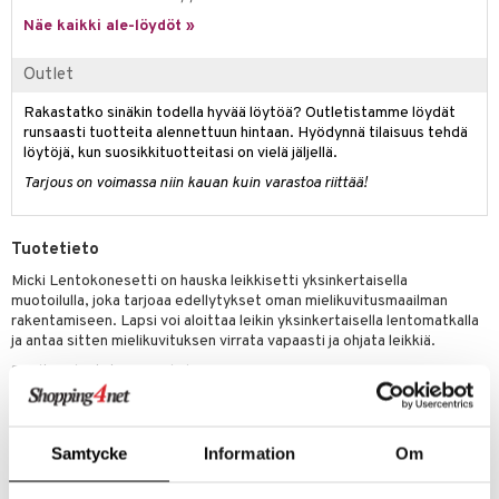
it & Tarvikkeet
le
Näe kaikki ale-löydöt »
.L.
ossa
na/Äiti
mmi Lehmä
Outlet
kut
kaus & imetys
us
le
Rakastatko sinäkin todella hyvää löytöä? Outletistamme löydät
eenvarjot
istelu
nen
runsaasti tuotteita alennettuun hintaan. Hyödynnä tilaisuus tehdä
umi
löytöjä, kun suosikkituotteitasi on vielä jäljellä.
mput
lalaput
keet
Tarjous on voimassa niin kauan kuin varastoa riittää!
le
ten Huonekalut
ten aterimet
inkolasit
ta
 Patrol
tot
ka- & Säilytyslaatikot
ut ja lakit
ysitterit
isuus
Tuotetieto
pi Pitkätossu
lytys
tipullot & Tarvikkeet
starvikkeita
uviltti
Micki Lentokonesetti on hauska leikkisetti yksinkertaisella
sa Possu
muotoilulla, joka tarjoaa edellytykset oman mielikuvitusmaailman
gyn vaatteet
ipullot & Tarvikkeet
ut
iilit
rakentamiseen. Lapsi voi aloittaa leikin yksinkertaisella lentomatkalla
 MASKS
ja antaa sitten mielikuvituksen virrata vapaasti ja ohjata leikkiä.
ut
ulelut & helistimet
Sisältö: 1 lentokone ja 1 hahmo
kemon
apussit
uvajumppa
Lentokonesetti kuuluu sarjaan erilaisia leikkisettejä, joita lapsi voi
ållan
yhdistää ja laajentaa. Vain lapsen mielikuvitus voi asettaa rajat leikkiin.
er Mario
Samtycke
Information
Om
Muuta
Valmistettu FSC-merkitystä puusta
ru & Pesonen