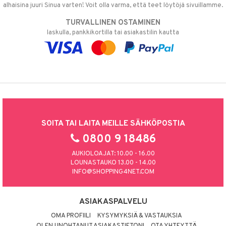
alhaisina juuri Sinua varten! Voit olla varma, että teet löytöjä sivuillamme.
TURVALLINEN OSTAMINEN
laskulla, pankkikortilla tai asiakastilin kautta
SOITA TAI LAITA MEILLE SÄHKÖPOSTIA
0800 9 18486
AUKIOLOAJAT: 10.00 - 16.00
LOUNASTAUKO 13.00 - 14.00
INFO@SHOPPING4NET.COM
ASIAKASPALVELU
OMA PROFIILI
KYSYMYKSIÄ & VASTAUKSIA
OLEN UNOHTANUT ASIAKASTIETONI
OTA YHTEYTTÄ