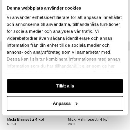
Ikäsuositus: 2 v.+
Denna webbplats använder cookies
Vi använder enhetsidentifierare för att anpassa innehållet
Tuotenumero
och annonserna till användarna, tillhandahålla funktioner
TMI97-1-XX
för sociala medier och analysera vår trafik. Vi
vidarebefordrar även sådana identifierare och annan
information från din enhet till de sociala medier och
Vinkkejä sinulle
annons- och analysföretag som vi samarbetar med.
Dessa kan i sin tur kombinera informationen med annan
information som du har tillhandahållit eller som de har
samlat in när du har använt deras tjänster. Du godkänner
våra cookies vid fortsatt användande av vår webbplats.
Tillåt alla
Anpassa
Micki Eläinsetti 4 kpl
Micki Hahmosetti 4 kpl
MICKI
MICKI