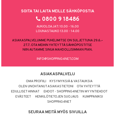
SOITA TAI LAITA MEILLE SÄHKÖPOSTIA
0800 9 18486
AUKIOLOAJAT: 10.00 - 16.00
LOUNASTAUKO 13.00 - 14.00
ASIAKASPALVELUMME PUHELIMITSE ON SULJETTUNA 29.6.–
27.7. OTA MEIHIN YHTEYTTÄ SÄHKÖPOSTITSE
NIIN AUTAMME SINUA MAHDOLLISIMMAN PIAN.
INFO@SHOPPING4NET.COM
ASIAKASPALVELU
OMA PROFIILI
KYSYMYKSIÄ & VASTAUKSIA
OLEN UNOHTANUT ASIAKASTIETONI
OTA YHTEYTTÄ
EDULLISET HINNAT
EHDOT - SHOPPING4NETIN MYYNTIEHDOT
EVÄSTEET
HENKILÖTIETOJEN SUOJAUS
KUMPPANIKSI
SHOPPING4NET
SEURAA MEITÄ MYÖS SIVUILLA