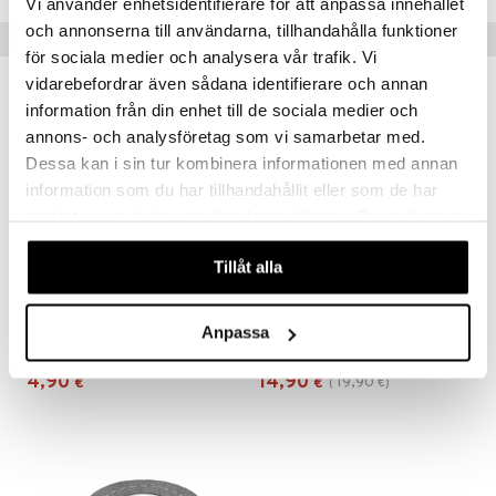
Vi använder enhetsidentifierare för att anpassa innehållet
och annonserna till användarna, tillhandahålla funktioner
Vinkkejä sinulle
för sociala medier och analysera vår trafik. Vi
vidarebefordrar även sådana identifierare och annan
-25%
information från din enhet till de sociala medier och
annons- och analysföretag som vi samarbetar med.
Dessa kan i sin tur kombinera informationen med annan
information som du har tillhandahållit eller som de har
samlat in när du har använt deras tjänster. Du godkänner
våra cookies vid fortsatt användande av vår webbplats.
Tillåt alla
Micki Hahmosetti 4 kpl
Micki Leikkisetti Maatila
Anpassa
MICKI
MICKI
4,90
14,90
19,90
€
€
(
€
)