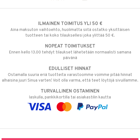
ILMAINEN TOIMITUS YLI 50 €
Aina maksuton vaihtoehto, huolimatta siitä ostatko yksittäisen
tuotteen tai koko tilauksellesi joka ylittää 50 €.
NOPEAT TOIMITUKSET
Ennen kello 13.00 tehdyt tilaukset lähetetään normaalisti samana
päivänä
EDULLISET HINNAT
Ostamalla suuria eriä tuotteita varastoomme voimme pitää hinnat
alhaisina juuri Sinua varten! Voit olla varma, että teet löytöjä sivuillamme.
TURVALLINEN OSTAMINEN
laskulla, pankkikortilla tai asiakastilin kautta