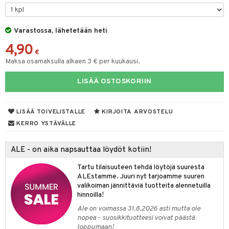
O Minecraft
entarvikkeita
a & Palikat
GO Ninjago
ens Barn
Varastossa, lähetetään heti
O Builder
tuja hahmoja
4,90
GO Speed Champions
ållan
omag
ot
kit
€
Maksa osamaksulla alkaen 3 € per kuukausi.
GO Spidey
ffi Love
gformers
blarna
taleikit
elut
LISÄÄ OSTOSKORIIN
O Super Heroes
mintahahmot
ikat
tman
oleikit
neuvot
ic
kalut
libompa
opelit
iviteettilelut
alaa
LISÄÄ TOIVELISTALLE
KIRJOITA ARVOSTELU
ney
elyvaunut
Lapsi
alaa
elit
KERRO YSTÄVÄLLE
ney Prinsessat
ettävät lelut
0 palaa
lit
aukut
spalvelu
ALE - on aika napsauttaa löydöt kotiin!
eli
peli
lit
di
ksiä & vastauksia
Tartu tilaisuuteen tehdä löytöjä suuresta
zen
ALEstamme. Juuri nyt tarjoamme suuren
nhoito
palapelit
tuotetta
valikoiman jännittäviä tuotteita alennetuilla
mähäkkimies
pyhuone
miaiset
hinnoilla!
ien oheistarvikkeet
kit ja käsipyyhkeet
 verkkokaupasta
ry Potter
Ale on voimassa 31.8.2026 asti mutta ole
hkeet
vikkeet
aunutarvikkeita
nopea - suosikkituotteesi voivat päästä
lo Kitty
loppumaan!