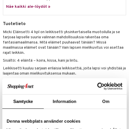
it & Tarvikkeet
le
Näe kaikki ale-löydöt »
.L.
ossa
na/Äiti
mmi Lehmä
kut
kaus & imetys
us
Tuotetieto
le
eenvarjot
istelu
nen
Micki Eläinsetti 4 kpl on leikkisetti yksinkertaisella muotoilulla ja se
tarjoaa lapselle suuria valinnan mahdollisuuksia rakentaa oma
umi
mput
lalaput
keet
fantasiamaailmansa. Mitä eläimet puuhaavat tänään? Missä
le
maailmassa eläimet ovat tänään? Vain lapsen mielikuvitus voi asettaa
ten Huonekalut
ten aterimet
inkolasit
ta
rajat leikkiin.
 Patrol
Sisältö: 4 eläintä – koira, kissa, kani ja lintu.
tot
ka- & Säilytyslaatikot
ut ja lakit
ysitterit
isuus
pi Pitkätossu
Leikkisetti kuuluu sarjaan erilaisia leikkisettiä, joita lapsi voi yhdistää ja
lytys
tipullot & Tarvikkeet
starvikkeita
uviltti
laajentaa oman mielikuvituksensa mukaan.
sa Possu
gyn vaatteet
ipullot & Tarvikkeet
ut
iilit
Muuta
 MASKS
Valmistettu FSC-merkitystä puusta
ut
ulelut & helistimet
kemon
Ikäsuositus: 2 v.+
apussit
uvajumppa
Samtycke
Information
Om
ållan
Tuotenumero
er Mario
Denna webbplats använder cookies
TSI58-1-XX
ru & Pesonen