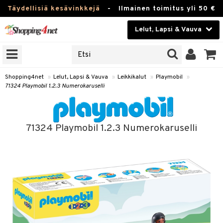
Täydellisiä kesävinkkejä
-
Ilmainen toimitus yli 50 €
Lelut, Lapsi & Vauva
ERKKEJÄ
Kauneudenhoito
JAT
UOTTEITA
Piilolinssit
Shopping4net
»
Lelut, Lapsi & Vauva
»
Leikkikalut
»
Playmobil
»
71324 Playmobil 1.2.3 Numerokaruselli
Luontaistuotteet
u
Apteekki
lumateriaalit
71324 Playmobil 1.2.3 Numerokaruselli
atteet
lusetti
lukirjat
Fitness
pi
kirjat
t
Koti & Sisustus
gingsit
ut
rvikkeet
rjat
atteet & Sukat
lelut
Lelut, Lapsi & Vauva
luvaha
pelit
vot
Tuotemerkkejä
oradat
ja maalaa
et
t
Kampanjat
ot
 Real
otteet
it
lentereita