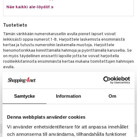
eenvarjot
istelu
nen
Näe kaikki ale-löydöt »
umi
mput
lalaput
keet
le
ten Huonekalut
ten aterimet
inkolasit
ta
Tuotetieto
 Patrol
tot
ka- & Säilytyslaatikot
ut ja lakit
ysitterit
isuus
Tämän värikkään numerokarusellin avulla pienet lapset voivat
leikkisästi oppia numerot 1-8. Harjoittele laskemista ensimmäistä
pi Pitkätossu
lytys
tipullot & Tarvikkeet
starvikkeita
uviltti
kertaa ja tutustu numeroihin laskemalla muotoja. Harjoittele
sa Possu
hienomotoriikkaa kiinnittämällä hahmoja ja pyörittämällä karusellia. Se
gyn vaatteet
ipullot & Tarvikkeet
ut
iilit
on myös täydellinen ensisetti lapsille jotta he voivat harjoitella
 MASKS
roolileikkitarinoita ensimmäistä kertaa mukana toimitettujen hahmojen
ut
ulelut & helistimet
avulla.
kemon
apussit
uvajumppa
Muuta
ållan
1 v. +
er Mario
Samtycke
Information
Om
Tuotenumero
ru & Pesonen
TPA20-1-XX
Denna webbplats använder cookies
Vi använder enhetsidentifierare för att anpassa innehållet
Vinkkejä sinulle
och annonserna till användarna, tillhandahålla funktioner