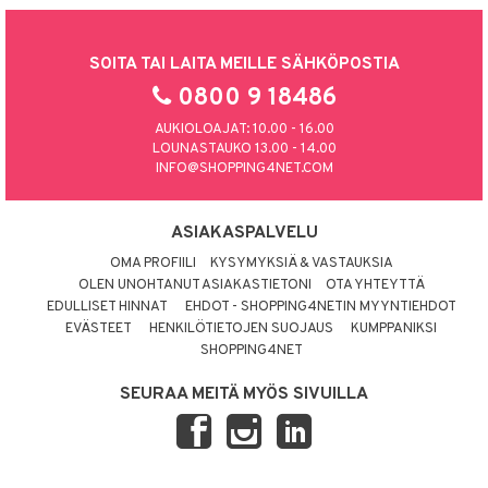
SOITA TAI LAITA MEILLE SÄHKÖPOSTIA
0800 9 18486
AUKIOLOAJAT: 10.00 - 16.00
LOUNASTAUKO 13.00 - 14.00
INFO@SHOPPING4NET.COM
ASIAKASPALVELU
OMA PROFIILI
KYSYMYKSIÄ & VASTAUKSIA
OLEN UNOHTANUT ASIAKASTIETONI
OTA YHTEYTTÄ
EDULLISET HINNAT
EHDOT - SHOPPING4NETIN MYYNTIEHDOT
EVÄSTEET
HENKILÖTIETOJEN SUOJAUS
KUMPPANIKSI
SHOPPING4NET
SEURAA MEITÄ MYÖS SIVUILLA