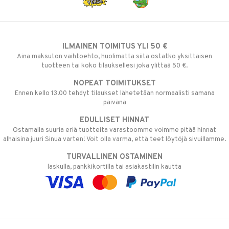
ILMAINEN TOIMITUS YLI 50 €
Aina maksuton vaihtoehto, huolimatta siitä ostatko yksittäisen
tuotteen tai koko tilauksellesi joka ylittää 50 €.
NOPEAT TOIMITUKSET
Ennen kello 13.00 tehdyt tilaukset lähetetään normaalisti samana
päivänä
EDULLISET HINNAT
Ostamalla suuria eriä tuotteita varastoomme voimme pitää hinnat
alhaisina juuri Sinua varten! Voit olla varma, että teet löytöjä sivuillamme.
TURVALLINEN OSTAMINEN
laskulla, pankkikortilla tai asiakastilin kautta