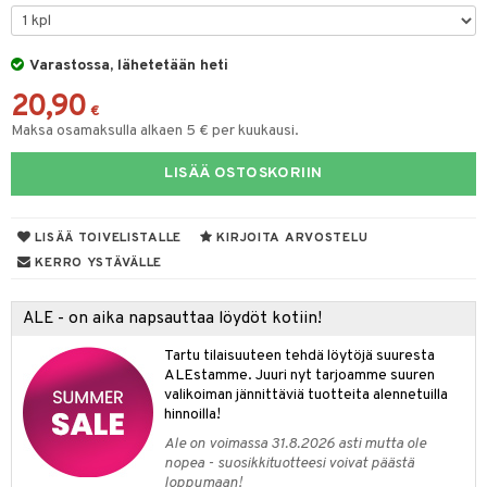
O Minecraft
entarvikkeita
gformers
blarna
taleikit
elut
GO Ninjago
ens Barn
Varastossa, lähetetään heti
ikat
tman
oleikit
neuvot
20,90
GO Speed Champions
ållan
kalut
libompa
opelit
iviteettilelut
€
alaa
Maksa osamaksulla alkaen 5 € per kuukausi.
GO Spidey
ffi Love
ney
elyvaunut
Lapsi
alaa
elit
LISÄÄ OSTOSKORIIN
O Super Heroes
mintahahmot
ney Prinsessat
ettävät lelut
0 palaa
lit
aukut
spalvelu
ic
eli
peli
lit
di
LISÄÄ TOIVELISTALLE
KIRJOITA ARVOSTELU
ksiä & vastauksia
zen
nhoito
KERRO YSTÄVÄLLE
palapelit
tuotetta
mähäkkimies
pyhuone
miaiset
ien oheistarvikkeet
kit ja käsipyyhkeet
ALE - on aika napsauttaa löydöt kotiin!
 verkkokaupasta
ry Potter
hkeet
vikkeet
aunutarvikkeita
Tartu tilaisuuteen tehdä löytöjä suuresta
lo Kitty
it & Tarvikkeet
ALEstamme. Juuri nyt tarjoamme suuren
le
valikoiman jännittäviä tuotteita alennetuilla
.L.
hinnoilla!
ossa
na/Äiti
mmi Lehmä
Ale on voimassa 31.8.2026 asti mutta ole
kut
kaus & imetys
us
nopea - suosikkituotteesi voivat päästä
le
loppumaan!