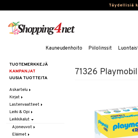
Täydellisiä 
Kauneudenhoito
Piilolinssit
Luontais
TUOTEMERKKEJÄ
71326 Playmobil 
KAMPANJAT
UUSIA TUOTTEITA
Askartelu
Kirjat
Askartelumateriaalit
Lastenvaatteet
Askartelusetti
Askartelukirjat
Leiki & Opi
Helmet
Maalauskirjat
Alaosat
Leikkikalut
Koulutarvikkeet
Päiväkirjat
Alusvaatteet & Sukat
Opetuslelut
Leggingsit
Muovailuvaha
Kengät
Oppimispelit
Ajoneuvot
Piirrä ja maalaa
Mekot
Soittimet
Eläimet
Autoradat