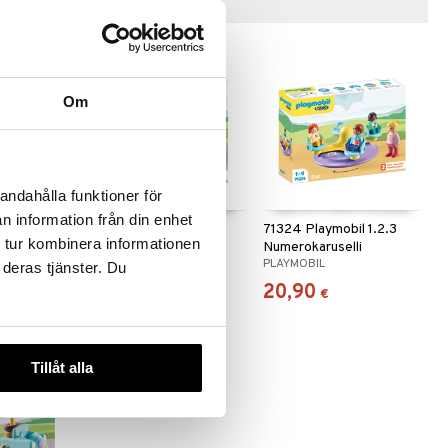
Vinkkejä sinulle
Om
andahålla funktioner för
n information från din enhet
il 1.2.3
71323 Playmobil 1.2.3
71324 Playmobil 1.2.3
 tur kombinera informationen
istimellä
Push & Go Car
Numerokaruselli
PLAYMOBIL
PLAYMOBIL
 deras tjänster. Du
14,90
20,90
€
€
Tillåt alla