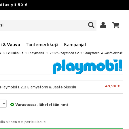
itus yli 50 €
si & Vauva
Tuotemerkkejä
Kampanjat
a
»
Leikkikalut
»
Playmobil
»
71326 Playmobil 1.2.3 Elämystorni & Jäätelökioski
49,90 €
Playmobil 1.2.3 Elämystorni & Jäätelökioski
Varastossa, lähetetään heti
la alkaen 8 € per kuukausi.