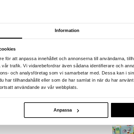
a löydöt kotiin!
isuuteen tehdä löytöjä suuresta ALEstamme. Juuri
mme suuren valikoiman jännittäviä tuotteita
a hinnoilla!
Information
massa 31.8.2026 asti mutta ole nopea -
otteesi voivat päästä loppumaan!
i ale-löydöt »
cookies
e för att anpassa innehållet och annonserna till användarna, tillh
vår trafik. Vi vidarebefordrar även sådana identifierare och anna
71322 Playmob
ski, on monia ominaisuuksia pienille uteliaille
nnons- och analysföretag som vi samarbetar med. Dessa kan i sin
Keinuetana hel
kampeilla. Kampeilla on myös salainen lisätoiminto:
PLAYMOBIL
har tillhandahållit eller som de har samlat in när du har använt
 se tuodaan näiden kahvojen avulla askel askeleelta
7,90
ortsatt användande av vår webbplats.
ten itsestään alas liukumäestä. Syyn ja seurauksen
€
hvistaa lapsen havaintokykyä ja kehitystä. Tämä
ää hienomotorisia taitoja ja tutustuttaa lapsen
a peliarvoja: Hahmojen ja istuimen yhdistäminen ja
anssa.
Anpassa