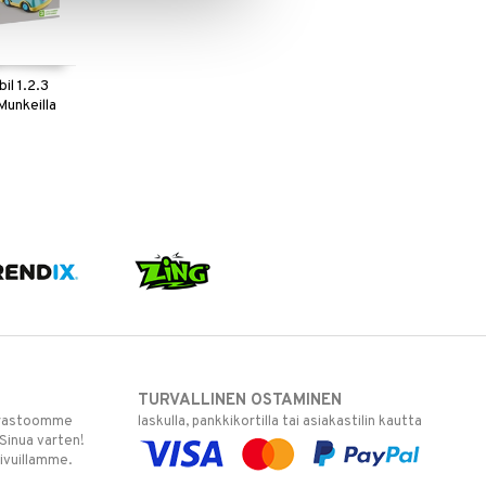
il 1.2.3
unkeilla
TURVALLINEN OSTAMINEN
varastoomme
laskulla, pankkikortilla tai asiakastilin kautta
 Sinua varten!
sivuillamme.