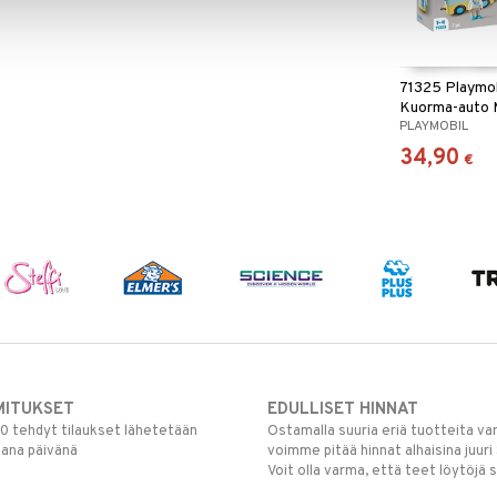
71325 Playmob
Kuorma-auto M
PLAYMOBIL
34,90
€
MITUKSET
EDULLISET HINNAT
00 tehdyt tilaukset lähetetään
Ostamalla suuria eriä tuotteita 
mana päivänä
voimme pitää hinnat alhaisina juuri
Voit olla varma, että teet löytöjä 