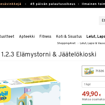
kesävinkkejä
-
45 päivän palautusoikeus -
Ilmainen toim
tuotteet
Apteekki
Fitness
Koti & Sisustus
Lelut, Lap
Shopping4net
»
Lelut, Lapsi & Vauv
1.2.3 Elämystorni & Jäätelökioski
71326 
49,90
€
Maksa osamaksul