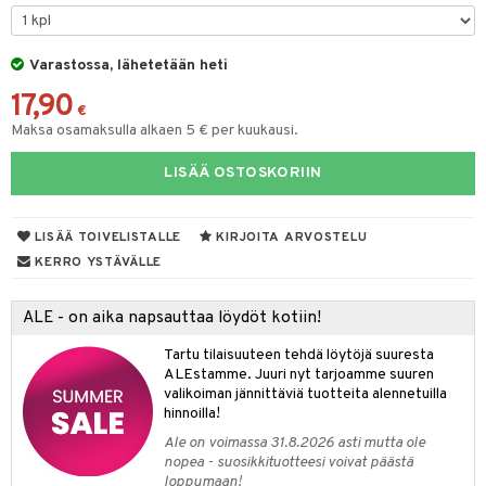
O Minecraft
entarvikkeita
gformers
blarna
taleikit
elut
GO Ninjago
ens Barn
Varastossa, lähetetään heti
ikat
tman
oleikit
neuvot
17,90
GO Speed Champions
ållan
kalut
libompa
opelit
iviteettilelut
€
alaa
Maksa osamaksulla alkaen 5 € per kuukausi.
GO Spidey
ffi Love
ney
elyvaunut
Lapsi
alaa
elit
LISÄÄ OSTOSKORIIN
O Super Heroes
mintahahmot
ney Prinsessat
ettävät lelut
0 palaa
lit
aukut
spalvelu
ic
eli
peli
lit
di
LISÄÄ TOIVELISTALLE
KIRJOITA ARVOSTELU
ksiä & vastauksia
zen
nhoito
KERRO YSTÄVÄLLE
palapelit
tuotetta
mähäkkimies
pyhuone
miaiset
ien oheistarvikkeet
kit ja käsipyyhkeet
ALE - on aika napsauttaa löydöt kotiin!
 verkkokaupasta
ry Potter
hkeet
vikkeet
aunutarvikkeita
Tartu tilaisuuteen tehdä löytöjä suuresta
lo Kitty
it & Tarvikkeet
ALEstamme. Juuri nyt tarjoamme suuren
le
valikoiman jännittäviä tuotteita alennetuilla
.L.
hinnoilla!
ossa
na/Äiti
mmi Lehmä
Ale on voimassa 31.8.2026 asti mutta ole
kut
kaus & imetys
us
nopea - suosikkituotteesi voivat päästä
le
loppumaan!