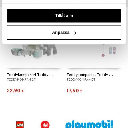
Vinkkejä sinulle
samlat in när du har använt deras tjänster. Du godkänner
våra cookies vid fortsatt användande av vår webbplats.
Tillåt alla
Anpassa
Teddykompaniet Teddy Cats Lelusetti
Teddykompaniet Teddy Medical Leikkisetti
TEDDYKOMPANIET
TEDDYKOMPANIET
22,90
17,90
€
€