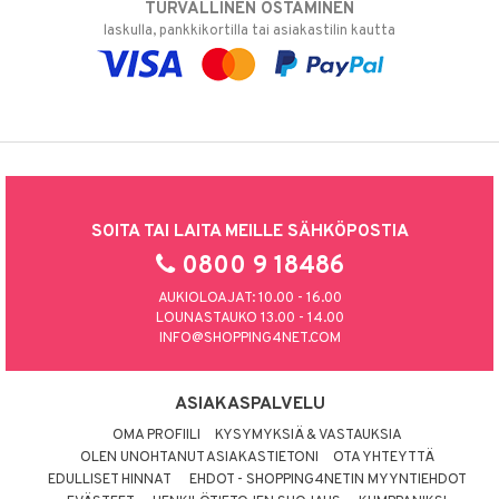
TURVALLINEN OSTAMINEN
laskulla, pankkikortilla tai asiakastilin kautta
SOITA TAI LAITA MEILLE SÄHKÖPOSTIA
0800 9 18486
AUKIOLOAJAT: 10.00 - 16.00
LOUNASTAUKO 13.00 - 14.00
INFO@SHOPPING4NET.COM
ASIAKASPALVELU
OMA PROFIILI
KYSYMYKSIÄ & VASTAUKSIA
OLEN UNOHTANUT ASIAKASTIETONI
OTA YHTEYTTÄ
EDULLISET HINNAT
EHDOT - SHOPPING4NETIN MYYNTIEHDOT