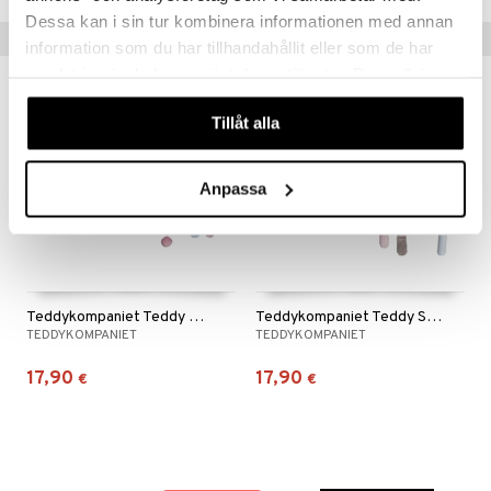
Dessa kan i sin tur kombinera informationen med annan
Vinkkejä sinulle
information som du har tillhandahållit eller som de har
samlat in när du har använt deras tjänster. Du godkänner
våra cookies vid fortsatt användande av vår webbplats.
Tillåt alla
Anpassa
Teddykompaniet Teddy Medical Leikkisetti
Teddykompaniet Teddy Spa Leikkisetti
TEDDYKOMPANIET
TEDDYKOMPANIET
17,90
17,90
€
€