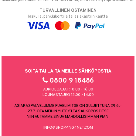
alhaisina juuri Sinua varten! Voit olla varma, että teet löytöjä sivuillamme.
TURVALLINEN OSTAMINEN
laskulla, pankkikortilla tai asiakastilin kautta
SOITA TAI LAITA MEILLE SÄHKÖPOSTIA
0800 9 18486
AUKIOLOAJAT: 10.00 - 16.00
LOUNASTAUKO 13.00 - 14.00
ASIAKASPALVELUMME PUHELIMITSE ON SULJETTUNA 29.6.–
27.7. OTA MEIHIN YHTEYTTÄ SÄHKÖPOSTITSE
NIIN AUTAMME SINUA MAHDOLLISIMMAN PIAN.
INFO@SHOPPING4NET.COM