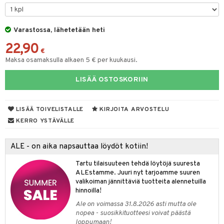
O Minecraft
entarvikkeita
gformers
blarna
taleikit
elut
GO Ninjago
ens Barn
Varastossa, lähetetään heti
ikat
tman
oleikit
neuvot
22,90
GO Speed Champions
ållan
kalut
libompa
opelit
iviteettilelut
€
alaa
Maksa osamaksulla alkaen 5 € per kuukausi.
GO Spidey
ffi Love
ney
elyvaunut
Lapsi
alaa
elit
LISÄÄ OSTOSKORIIN
O Super Heroes
mintahahmot
ney Prinsessat
ettävät lelut
0 palaa
lit
aukut
spalvelu
ic
eli
peli
lit
di
LISÄÄ TOIVELISTALLE
KIRJOITA ARVOSTELU
ksiä & vastauksia
zen
nhoito
KERRO YSTÄVÄLLE
palapelit
tuotetta
mähäkkimies
pyhuone
miaiset
ien oheistarvikkeet
kit ja käsipyyhkeet
ALE - on aika napsauttaa löydöt kotiin!
 verkkokaupasta
ry Potter
hkeet
vikkeet
aunutarvikkeita
Tartu tilaisuuteen tehdä löytöjä suuresta
lo Kitty
it & Tarvikkeet
ALEstamme. Juuri nyt tarjoamme suuren
le
valikoiman jännittäviä tuotteita alennetuilla
.L.
hinnoilla!
ossa
na/Äiti
mmi Lehmä
Ale on voimassa 31.8.2026 asti mutta ole
kut
kaus & imetys
us
nopea - suosikkituotteesi voivat päästä
le
loppumaan!