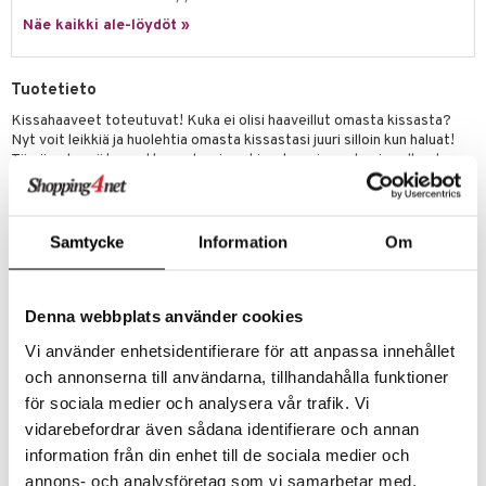
eenvarjot
istelu
nen
Näe kaikki ale-löydöt »
umi
mput
lalaput
keet
le
ten Huonekalut
ten aterimet
inkolasit
ta
Tuotetieto
 Patrol
tot
ka- & Säilytyslaatikot
ut ja lakit
ysitterit
isuus
Kissahaaveet toteutuvat! Kuka ei olisi haaveillut omasta kissasta?
Nyt voit leikkiä ja huolehtia omasta kissastasi juuri silloin kun haluat!
pi Pitkätossu
lytys
tipullot & Tarvikkeet
starvikkeita
uviltti
Tämä pehmeä kannettava plyysinen kissakoppi avautuu ja sulkeutuu
sa Possu
tarranauhalla, joten voitte leikkiä missä tahansa. Settiin kuuluu söpö ja
gyn vaatteet
ipullot & Tarvikkeet
ut
iilit
pehmoinen kissa, kalanruoto, vesikuppi ja pallo lisähauskoja hetkiä
 MASKS
varten. Ja, kuka tietää mitä muuta koppiin mahtuu!
ut
ulelut & helistimet
Samtycke
Information
Om
Koko: 19 x 21 x 23 cm.
kemon
apussit
uvajumppa
Testattu ja hyväksytty EN71-standardin mukaisesti ja CE-merkitty.
ållan
Pestävissä 40 asteessa.
Denna webbplats använder cookies
er Mario
Muuta
Vi använder enhetsidentifierare för att anpassa innehållet
ru & Pesonen
0 kk+
och annonserna till användarna, tillhandahålla funktioner
för sociala medier och analysera vår trafik. Vi
Tuotenumero
vidarebefordrar även sådana identifierare och annan
information från din enhet till de sociala medier och
TTD66-1-XX
annons- och analysföretag som vi samarbetar med.