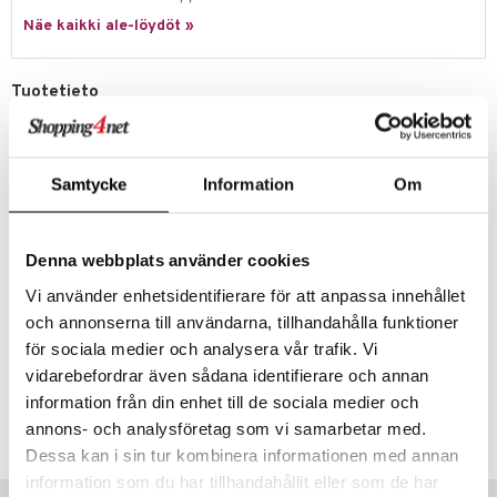
eenvarjot
istelu
nen
Näe kaikki ale-löydöt »
umi
mput
lalaput
keet
le
ten Huonekalut
ten aterimet
inkolasit
ta
Tuotetieto
 Patrol
tot
ka- & Säilytyslaatikot
ut ja lakit
ysitterit
isuus
Nyt on Teddykompanietin Diinglisar nallesoittorasia viimein tässä -
sitä on odotettu paljon! Sen väri on hunajansävyinen beige ja nallella on
pi Pitkätossu
lytys
tipullot & Tarvikkeet
starvikkeita
uviltti
iso ja soma nenä. Silmät ovat pehmeästi kirjaillut antaen unisen ilmeen
sa Possu
Samtycke
Information
Om
Mekaaninen soittorasia, joten paristoja ei tarvita. Melodia: Mozart
gyn vaatteet
ipullot & Tarvikkeet
ut
iilit
lullaby.
 MASKS
ut
ulelut & helistimet
Voidaan pestä 40 asteessa.
kemon
Denna webbplats använder cookies
apussit
EN71-testattu ja hyväksytty, CE-merkitty.
uvajumppa
Vi använder enhetsidentifierare för att anpassa innehållet
ållan
Muuta
och annonserna till användarna, tillhandahålla funktioner
er Mario
0 v+
för sociala medier och analysera vår trafik. Vi
ru & Pesonen
vidarebefordrar även sådana identifierare och annan
Tuotenumero
information från din enhet till de sociala medier och
TTSBF-1-XX
annons- och analysföretag som vi samarbetar med.
Dessa kan i sin tur kombinera informationen med annan
information som du har tillhandahållit eller som de har
Vinkkejä sinulle