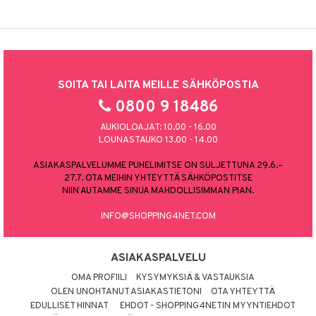
SOITA TAI LAITA MEILLE SÄHKÖPOSTIA
0800 9 18486
AUKIOLOAJAT: 10.00 - 16.00
LOUNASTAUKO 13.00 - 14.00
ASIAKASPALVELUMME PUHELIMITSE ON SULJETTUNA 29.6.–
27.7. OTA MEIHIN YHTEYTTÄ SÄHKÖPOSTITSE
NIIN AUTAMME SINUA MAHDOLLISIMMAN PIAN.
INFO@SHOPPING4NET.COM
ASIAKASPALVELU
OMA PROFIILI
KYSYMYKSIÄ & VASTAUKSIA
OLEN UNOHTANUT ASIAKASTIETONI
OTA YHTEYTTÄ
EDULLISET HINNAT
EHDOT - SHOPPING4NETIN MYYNTIEHDOT