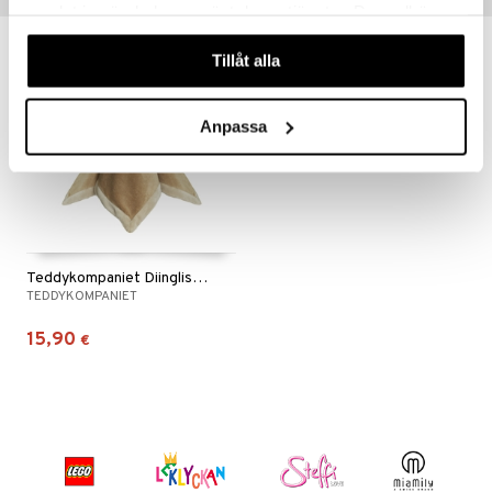
samlat in när du har använt deras tjänster. Du godkänner
våra cookies vid fortsatt användande av vår webbplats.
Tillåt alla
Anpassa
Teddykompaniet Diinglisar Nalle Lohtupeite
TEDDYKOMPANIET
15,90
€