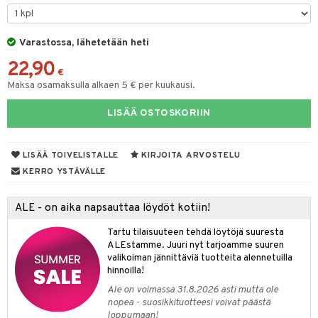
O Minecraft
entarvikkeita
gformers
blarna
taleikit
elut
GO Ninjago
ens Barn
Varastossa, lähetetään heti
ikat
tman
oleikit
neuvot
22,90
GO Speed Champions
ållan
kalut
libompa
opelit
iviteettilelut
€
alaa
Maksa osamaksulla alkaen 5 € per kuukausi.
GO Spidey
ffi Love
ney
elyvaunut
Lapsi
alaa
elit
LISÄÄ OSTOSKORIIN
O Super Heroes
mintahahmot
ney Prinsessat
ettävät lelut
0 palaa
lit
aukut
spalvelu
ic
eli
peli
lit
di
LISÄÄ TOIVELISTALLE
KIRJOITA ARVOSTELU
ksiä & vastauksia
zen
nhoito
KERRO YSTÄVÄLLE
palapelit
tuotetta
mähäkkimies
pyhuone
miaiset
ien oheistarvikkeet
kit ja käsipyyhkeet
ALE - on aika napsauttaa löydöt kotiin!
 verkkokaupasta
ry Potter
hkeet
vikkeet
aunutarvikkeita
Tartu tilaisuuteen tehdä löytöjä suuresta
lo Kitty
it & Tarvikkeet
ALEstamme. Juuri nyt tarjoamme suuren
le
valikoiman jännittäviä tuotteita alennetuilla
.L.
hinnoilla!
ossa
na/Äiti
mmi Lehmä
Ale on voimassa 31.8.2026 asti mutta ole
kut
kaus & imetys
us
nopea - suosikkituotteesi voivat päästä
le
loppumaan!