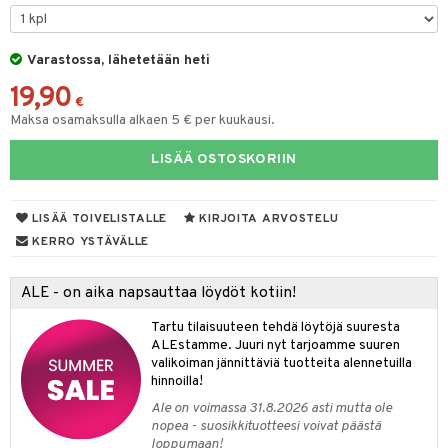
O Minecraft
entarvikkeita
gformers
blarna
taleikit
elut
GO Ninjago
ens Barn
Varastossa, lähetetään heti
ikat
tman
oleikit
neuvot
19,90
GO Speed Champions
ållan
kalut
libompa
opelit
iviteettilelut
€
alaa
Maksa osamaksulla alkaen 5 € per kuukausi.
GO Spidey
ffi Love
ney
elyvaunut
Lapsi
alaa
elit
LISÄÄ OSTOSKORIIN
O Super Heroes
mintahahmot
ney Prinsessat
ettävät lelut
0 palaa
lit
aukut
spalvelu
ic
eli
peli
lit
di
LISÄÄ TOIVELISTALLE
KIRJOITA ARVOSTELU
ksiä & vastauksia
zen
nhoito
KERRO YSTÄVÄLLE
palapelit
tuotetta
mähäkkimies
pyhuone
miaiset
ien oheistarvikkeet
kit ja käsipyyhkeet
ALE - on aika napsauttaa löydöt kotiin!
 verkkokaupasta
ry Potter
hkeet
vikkeet
aunutarvikkeita
Tartu tilaisuuteen tehdä löytöjä suuresta
lo Kitty
it & Tarvikkeet
ALEstamme. Juuri nyt tarjoamme suuren
le
valikoiman jännittäviä tuotteita alennetuilla
.L.
hinnoilla!
ossa
na/Äiti
mmi Lehmä
Ale on voimassa 31.8.2026 asti mutta ole
kut
kaus & imetys
us
nopea - suosikkituotteesi voivat päästä
le
loppumaan!