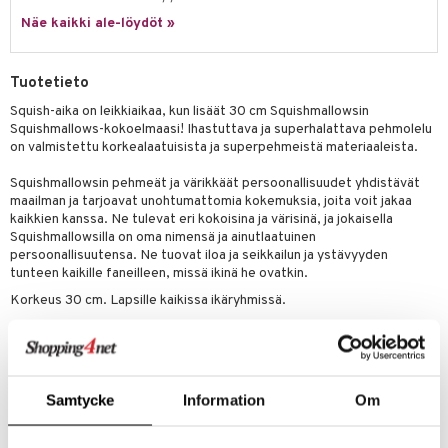
eenvarjot
istelu
nen
Näe kaikki ale-löydöt »
umi
mput
lalaput
keet
le
ten Huonekalut
ten aterimet
inkolasit
ta
Tuotetieto
 Patrol
tot
ka- & Säilytyslaatikot
ut ja lakit
ysitterit
isuus
Squish-aika on leikkiaikaa, kun lisäät 30 cm Squishmallowsin
Squishmallows-kokoelmaasi! Ihastuttava ja superhalattava pehmolelu
pi Pitkätossu
lytys
tipullot & Tarvikkeet
starvikkeita
uviltti
on valmistettu korkealaatuisista ja superpehmeistä materiaaleista.
sa Possu
gyn vaatteet
ipullot & Tarvikkeet
ut
iilit
Squishmallowsin pehmeät ja värikkäät persoonallisuudet yhdistävät
 MASKS
maailman ja tarjoavat unohtumattomia kokemuksia, joita voit jakaa
ut
ulelut & helistimet
kaikkien kanssa. Ne tulevat eri kokoisina ja värisinä, ja jokaisella
kemon
Squishmallowsilla on oma nimensä ja ainutlaatuinen
apussit
uvajumppa
persoonallisuutensa. Ne tuovat iloa ja seikkailun ja ystävyyden
ållan
tunteen kaikille faneilleen, missä ikinä he ovatkin.
Korkeus 30 cm. Lapsille kaikissa ikäryhmissä.
er Mario
Muuta
ru & Pesonen
3 vuotta+
Samtycke
Information
Om
Tuotenumero
TSQ64-1-XX