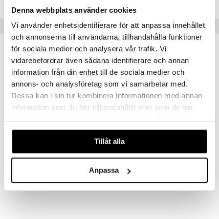
Denna webbplats använder cookies
Vi använder enhetsidentifierare för att anpassa innehållet
Vinkkejä sinulle
och annonserna till användarna, tillhandahålla funktioner
för sociala medier och analysera vår trafik. Vi
vidarebefordrar även sådana identifierare och annan
information från din enhet till de sociala medier och
annons- och analysföretag som vi samarbetar med.
Dessa kan i sin tur kombinera informationen med annan
information som du har tillhandahållit eller som de har
samlat in när du har använt deras tjänster. Du godkänner
våra cookies vid fortsatt användande av vår webbplats.
Tillåt alla
Squishmallows 30 cm P22 Brendan Ranskalaiset
Squishmallows 30 cm P22 Maritza Kaktus
SQUISHMALLOWS
SQUISHMALLOWS
Anpassa
19,90
19,90
€
€