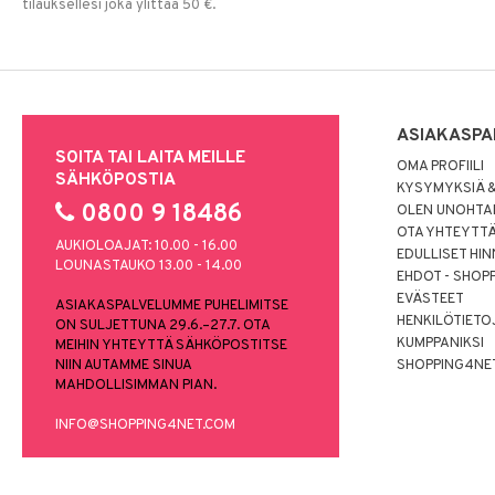
tilauksellesi joka ylittää 50 €.
ASIAKASPA
SOITA TAI LAITA MEILLE
OMA PROFIILI
SÄHKÖPOSTIA
KYSYMYKSIÄ &
0800 9 18486
OLEN UNOHTAN
OTA YHTEYTT
AUKIOLOAJAT: 10.00 - 16.00
EDULLISET HI
LOUNASTAUKO 13.00 - 14.00
EHDOT - SHOP
EVÄSTEET
ASIAKASPALVELUMME PUHELIMITSE
HENKILÖTIETO
ON SULJETTUNA 29.6.–27.7. OTA
KUMPPANIKSI
MEIHIN YHTEYTTÄ SÄHKÖPOSTITSE
NIIN AUTAMME SINUA
SHOPPING4NE
MAHDOLLISIMMAN PIAN.
INFO@SHOPPING4NET.COM