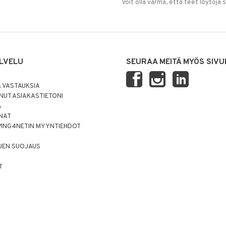
Voit olla varma, että teet löytöjä 
LVELU
SEURAA MEITÄ MYÖS SIVU
 VASTAUKSIA
UT ASIAKASTIETONI
Ä
NNAT
PING4NETIN MYYNTIEHDOT
JEN SUOJAUS
T