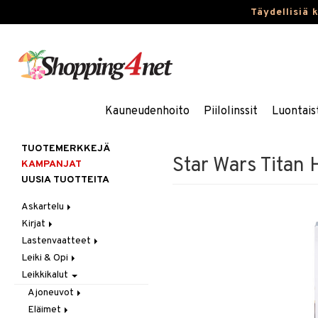
Täydellisiä 
Kauneudenhoito
Piilolinssit
Luontais
TUOTEMERKKEJÄ
Star Wars Titan
KAMPANJAT
UUSIA TUOTTEITA
Askartelu
Kirjat
Askartelumateriaalit
Lastenvaatteet
Askartelusetti
Askartelukirjat
Leiki & Opi
Helmet
Maalauskirjat
Alaosat
Leikkikalut
Koulutarvikkeet
Päiväkirjat
Alusvaatteet & Sukat
Opetuslelut
Leggingsit
Muovailuvaha
Kengät
Oppimispelit
Ajoneuvot
Piirrä ja maalaa
Mekot
Soittimet
Eläimet
Autoradat