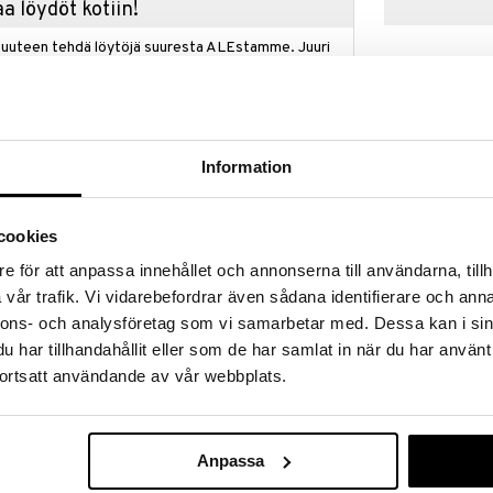
a löydöt kotiin!
isuuteen tehdä löytöjä suuresta ALEstamme. Juuri
mme suuren valikoiman jännittäviä tuotteita
a hinnoilla!
massa 31.8.2026 asti mutta ole nopea -
otteesi voivat päästä loppumaan!
i ale-löydöt »
Information
cookies
Star Wars Tita
män maailman ulkopuolisia seikkailuja Star Wars Titan
e för att anpassa innehållet och annonserna till användarna, tillh
hahmo Darth 
ntahahmolla!
STAR WARS
vår trafik. Vi vidarebefordrar även sådana identifierare och anna
19,90
hteen inspiroiman muotoilun ja perusliikkuvuuden, ja
nnons- och analysföretag som vi samarbetar med. Dessa kan i sin
€
o ja blaster-lisävaruste.
har tillhandahållit eller som de har samlat in när du har använt
tekee siitä täydellisen kokoisen 4-vuotiaille ja sitä
ortsatt användande av vår webbplats.
iikkuvuus käsissä, jaloissa ja niskassa, ja se seisoo
Anpassa
luoda upeita toimintaposeerauksia.