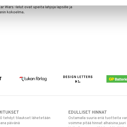
sesta galaksista tai kuvittele uusia tarinoita tämän
Wars -lelut ovat upeita lahjoja lapsille ja
fanin kokoelma.
MITUKSET
EDULLISET HINNAT
00 tehdyt tilaukset lähetetään
Ostamalla suuria eriä tuotteita 
mana päivänä
voimme pitää hinnat alhaisina juuri