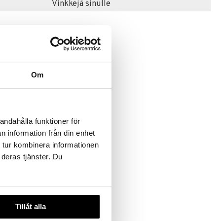
Vinkkejä sinulle
Om
n Hero -
andahålla funktioner för
Vader
n information från din enhet
 tur kombinera informationen
 deras tjänster. Du
Tillåt alla