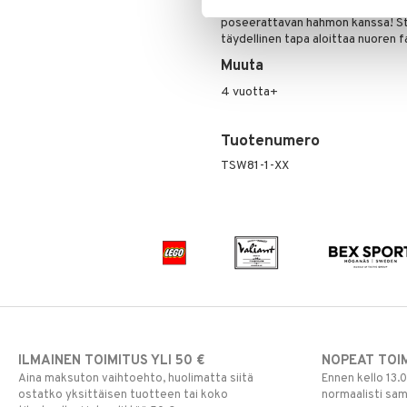
Uudelleenluo suosikkihetkiä kaukai
Matkalle
L.O.L.
poseerattavan hahmon kanssa! Star 
Raskaana/Äiti
Autossa
täydellinen tapa aloittaa nuoren 
Mimmi Lehmä
Sisustus
Laukut
Raskaus & imetys
Muuta
Mulle
Syöminen
Sateenvarjot
Koristelu
Muumi
4 vuotta+
Tarvikkeet
Lamput
Kuolalaput
Nalle
Toiminta
Lasten Huonekalut
Lasten aterimet
Aurinkolasit
Paw Patrol
Tuotenumero
Turvallisuus
Matot
Ruoka- &
Hatut ja lakit
Babysitterit
Peppi Pitkätossu
Säilytyslaatikot
TSW81-1-XX
Säilytys
Hiustarvikkeita
Leluviltti
Pipsa Possu
Tuttipullot & Tarvikkeet
Sängyn vaatteet
Korut
Mobiilit
PJ MASKS
Vesipullot & Tarvikkeet
Muut
Purulelut & helistimet
Pokemon
Rahapussit
Vauvajumppa
Skrållan
Super Mario
Viiru & Pesonen
ILMAINEN TOIMITUS YLI 50 €
NOPEAT TOI
Aina maksuton vaihtoehto, huolimatta siitä
Ennen kello 13.
ostatko yksittäisen tuotteen tai koko
normaalisti sa