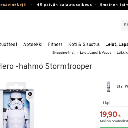
kesävinkkejä
-
45 päivän palautusoikeus -
Ilmainen toim
tuotteet
Apteekki
Fitness
Koti & Sisustus
Lelut, Lap
Shopping4net
»
Lelut, Lapsi & Vauva
»
Leikkik
 Hero -hahmo Stormtrooper
Star W
19,90
€
Maksa osamaksul