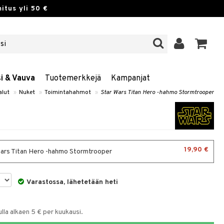
itus yli 50 €
si & Vauva
Tuotemerkkejä
Kampanjat
alut
»
Nuket
»
Toimintahahmot
»
Star Wars Titan Hero -hahmo Stormtrooper
19,90 €
ars Titan Hero -hahmo Stormtrooper
Varastossa, lähetetään heti
la alkaen 5 € per kuukausi.