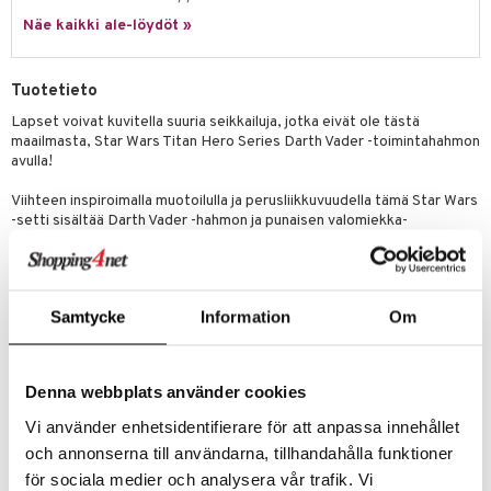
Näe kaikki ale-löydöt »
gformers
blarna
taleikit
elut
ikat
tman
oleikit
neuvot
Tuotetieto
kalut
libompa
opelit
iviteettilelut
alaa
Lapset voivat kuvitella suuria seikkailuja, jotka eivät ole tästä
maailmasta, Star Wars Titan Hero Series Darth Vader -toimintahahmon
ney
elyvaunut
Lapsi
alaa
elit
avulla!
ney Prinsessat
ettävät lelut
0 palaa
lit
aukut
Viihteen inspiroimalla muotoilulla ja perusliikkuvuudella tämä Star Wars
spalvelu
eli
-setti sisältää Darth Vader -hahmon ja punaisen valomiekka-
peli
lit
di
lisävarusteen.
ksiä & vastauksia
zen
nhoito
palapelit
Darth Vader on 30 cm pitkä, mikä tekee hänestä täydellisen kokoisen
tuotetta
lapsille 4-vuotiaista alkaen.
mähäkkimies
pyhuone
miaiset
ien oheistarvikkeet
kit ja käsipyyhkeet
Samtycke
Information
Om
 verkkokaupasta
Tässä Star Wars -lelussa on perusliikkuvuus käsissä, jaloissa ja
ry Potter
hkeet
vikkeet
aunutarvikkeita
niskassa, ja se seisoo itsenäisesti, jotta lapset voivat luoda upeita
lo Kitty
toimintaposeerauksia.
it & Tarvikkeet
le
Denna webbplats använder cookies
.L.
Uudelleenluo suosikkihetkiä kaukaisesta galaksista tai kuvittele uusia
ossa
na/Äiti
Vi använder enhetsidentifierare för att anpassa innehållet
tarinoita tämän poseerattavan hahmon avulla! Star Wars -lelut ovat
mmi Lehmä
upeita lahjoja lapsille ja täydellinen tapa aloittaa nuoren fanin
och annonserna till användarna, tillhandahålla funktioner
kut
kaus & imetys
us
kokoelma.
för sociala medier och analysera vår trafik. Vi
le