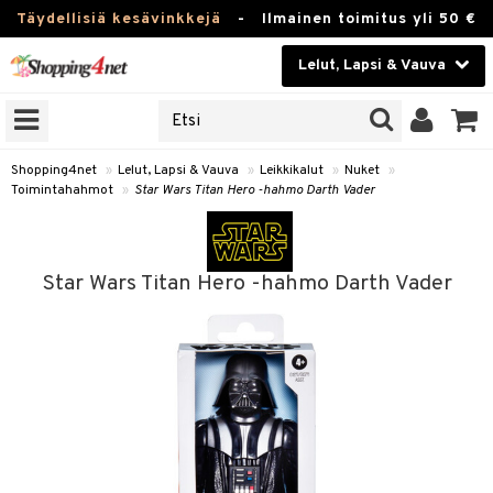
Täydellisiä kesävinkkejä
-
Ilmainen toimitus yli 50 €
Lelut, Lapsi & Vauva
ERKKEJÄ
Kauneudenhoito
JAT
UOTTEITA
Piilolinssit
Shopping4net
»
Lelut, Lapsi & Vauva
»
Leikkikalut
»
Nuket
»
Toimintahahmot
»
Star Wars Titan Hero -hahmo Darth Vader
Luontaistuotteet
u
Apteekki
lumateriaalit
Star Wars Titan Hero -hahmo Darth Vader
atteet
lusetti
lukirjat
Fitness
pi
kirjat
t
Koti & Sisustus
gingsit
ut
rvikkeet
rjat
atteet & Sukat
lelut
Lelut, Lapsi & Vauva
luvaha
pelit
vot
Tuotemerkkejä
oradat
ja maalaa
et
t
Kampanjat
ot
 Real
otteet
it
lentereita