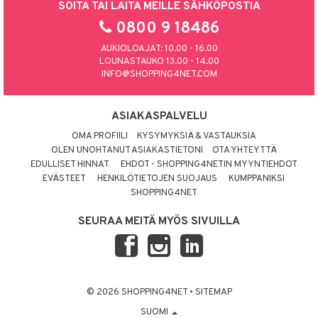
SOITA TAI LAITA MEILLE SÄHKÖPOSTIA
0800 9 18486
AUKIOLOAJAT: 10.00 - 16.00
LOUNASTAUKO 13.00 - 14.00
INFO@SHOPPING4NET.COM
ASIAKASPALVELU
OMA PROFIILI
KYSYMYKSIÄ & VASTAUKSIA
OLEN UNOHTANUT ASIAKASTIETONI
OTA YHTEYTTÄ
EDULLISET HINNAT
EHDOT - SHOPPING4NETIN MYYNTIEHDOT
EVÄSTEET
HENKILÖTIETOJEN SUOJAUS
KUMPPANIKSI
SHOPPING4NET
SEURAA MEITÄ MYÖS SIVUILLA
© 2026 SHOPPING4NET
•
SITEMAP
SUOMI