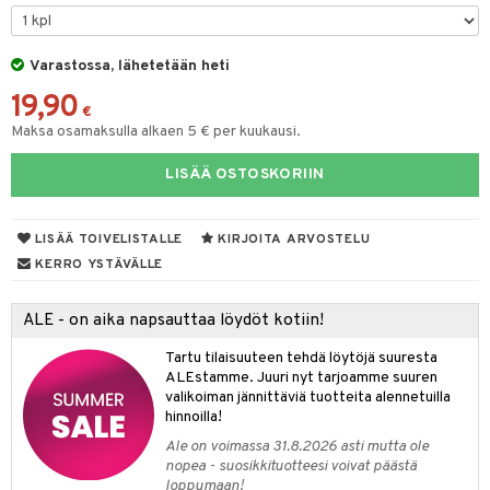
O Minecraft
entarvikkeita
GO Ninjago
ens Barn
Varastossa, lähetetään heti
19,90
GO Speed Champions
ållan
€
Maksa osamaksulla alkaen 5 € per kuukausi.
GO Spidey
ffi Love
LISÄÄ OSTOSKORIIN
O Super Heroes
imintahahmot
ic
oti
LISÄÄ TOIVELISTALLE
KIRJOITA ARVOSTELU
ndby
elut
KERRO YSTÄVÄLLE
dby Tukholma
bil
ALE - on aika napsauttaa löydöt kotiin!
umi
ut
Tartu tilaisuuteen tehdä löytöjä suuresta
pi Laiva
o
ohjattavat
ALEstamme. Juuri nyt tarjoamme suuren
valikoiman jännittäviä tuotteita alennetuilla
pi Pitkätossu Huvikumpu
badabado
a & Palikat
hinnoilla!
ki
O Builder
tuja hahmoja
Ale on voimassa 31.8.2026 asti mutta ole
nopea - suosikkituotteesi voivat päästä
omag
ot
kit
loppumaan!