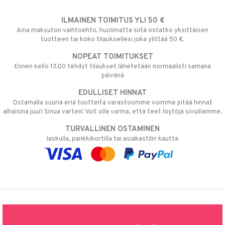
ILMAINEN TOIMITUS YLI 50 €
Aina maksuton vaihtoehto, huolimatta siitä ostatko yksittäisen
tuotteen tai koko tilauksellesi joka ylittää 50 €.
NOPEAT TOIMITUKSET
Ennen kello 13.00 tehdyt tilaukset lähetetään normaalisti samana
päivänä
EDULLISET HINNAT
Ostamalla suuria eriä tuotteita varastoomme voimme pitää hinnat
alhaisina juuri Sinua varten! Voit olla varma, että teet löytöjä sivuillamme.
TURVALLINEN OSTAMINEN
laskulla, pankkikortilla tai asiakastilin kautta