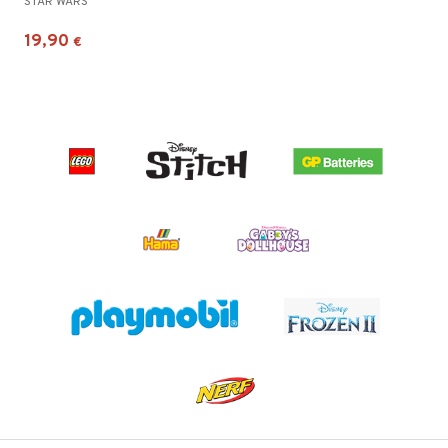
STAR WARS
19,90
€