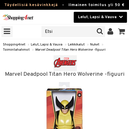
Täydellisiä kesävinkkejä
-
Ilmainen toimitus yli 50 €
Lelut, Lapsi & Vauva
ERKKEJÄ
Kauneudenhoito
JAT
UOTTEITA
Piilolinssit
Shopping4net
»
Lelut, Lapsi & Vauva
»
Leikkikalut
»
Nuket
»
Toimintahahmot
»
Marvel Deadpool Titan Hero Wolverine -figuuri
Luontaistuotteet
u
Apteekki
lumateriaalit
Marvel Deadpool Titan Hero Wolverine -figuuri
atteet
lusetti
lukirjat
Fitness
pi
kirjat
t
Koti & Sisustus
gingsit
ut
rvikkeet
rjat
atteet & Sukat
lelut
Lelut, Lapsi & Vauva
luvaha
pelit
vot
Tuotemerkkejä
oradat
ja maalaa
et
t
Kampanjat
ot
 Real
otteet
it
lentereita