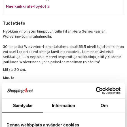
Näe kaikki ale-löydöt »
gformers
blarna
taleikit
elut
ikat
tman
oleikit
neuvot
Tuotetieto
kalut
libompa
opelit
iviteettilelut
alaa
Hyökkää vihollisten kimppuun tällä Titan Hero Series -sarjan
Wolverine-toimintahahmolla.
ney
elyvaunut
Lapsi
alaa
elit
ney Prinsessat
30 cm pitkä Wolverine-toimintahahmo sisältää 5 niveltä, joten hahmon
ettävät lelut
0 palaa
lit
aukut
voi asettaa eri asentoihin ja kuvitella raapivia, toiminnantäyteisiä
spalvelu
eli
seikkailuja! Luo eeppisiä Marvel-inspiroituja seikkailuja ja liity X-Menin
peli
lit
di
joukkoon Wolverinena, joka pelastaa maailman roistoilta!
ksiä & vastauksia
zen
nhoito
palapelit
Mitat: 30 cm.
tuotetta
mähäkkimies
pyhuone
miaiset
Muuta
ien oheistarvikkeet
kit ja käsipyyhkeet
 verkkokaupasta
ry Potter
4 vuotta+
hkeet
vikkeet
aunutarvikkeita
lo Kitty
it & Tarvikkeet
le
.L.
Samtycke
Information
Om
ossa
na/Äiti
mmi Lehmä
kut
kaus & imetys
us
le
Denna webbplats använder cookies
Tuotenumero