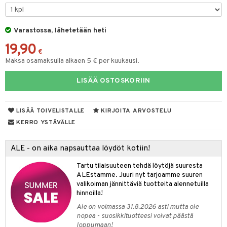
O Minecraft
entarvikkeita
GO Ninjago
ens Barn
Varastossa, lähetetään heti
19,90
GO Speed Champions
ållan
€
Maksa osamaksulla alkaen 5 € per kuukausi.
GO Spidey
ffi Love
LISÄÄ OSTOSKORIIN
O Super Heroes
imintahahmot
ic
oti
LISÄÄ TOIVELISTALLE
KIRJOITA ARVOSTELU
ndby
elut
KERRO YSTÄVÄLLE
dby Tukholma
bil
ALE - on aika napsauttaa löydöt kotiin!
umi
ut
Tartu tilaisuuteen tehdä löytöjä suuresta
pi Laiva
o
ohjattavat
ALEstamme. Juuri nyt tarjoamme suuren
valikoiman jännittäviä tuotteita alennetuilla
pi Pitkätossu Huvikumpu
badabado
a & Palikat
hinnoilla!
ki
O Builder
tuja hahmoja
Ale on voimassa 31.8.2026 asti mutta ole
nopea - suosikkituotteesi voivat päästä
omag
ot
kit
loppumaan!