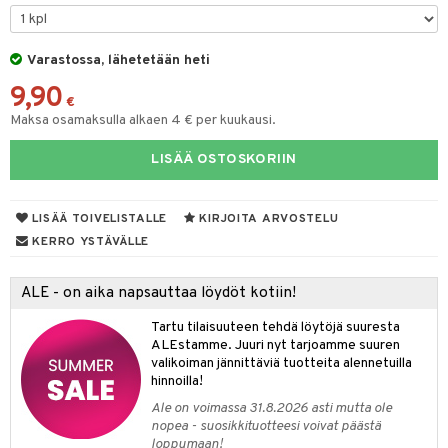
O Minecraft
entarvikkeita
gformers
blarna
GO Ninjago
ens Barn
Varastossa, lähetetään heti
ikat
tman
9,90
GO Speed Champions
ållan
kalut
libompa
€
Maksa osamaksulla alkaen 4 € per kuukausi.
GO Spidey
ffi Love
ney
LISÄÄ OSTOSKORIIN
O Super Heroes
mintahahmot
ney Prinsessat
ic
eli
LISÄÄ TOIVELISTALLE
KIRJOITA ARVOSTELU
zen
KERRO YSTÄVÄLLE
mähäkkimies
ALE - on aika napsauttaa löydöt kotiin!
ry Potter
Tartu tilaisuuteen tehdä löytöjä suuresta
lo Kitty
ALEstamme. Juuri nyt tarjoamme suuren
valikoiman jännittäviä tuotteita alennetuilla
.L.
hinnoilla!
mmi Lehmä
Ale on voimassa 31.8.2026 asti mutta ole
nopea - suosikkituotteesi voivat päästä
le
loppumaan!