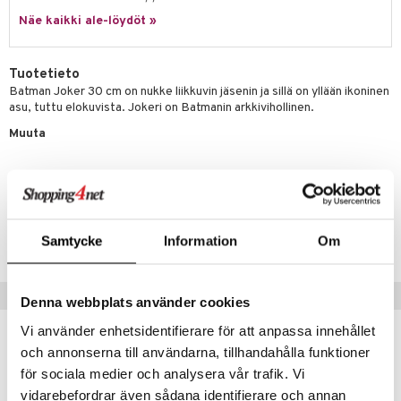
Näe kaikki ale-löydöt »
umi
le
Tuotetieto
 Patrol
Batman Joker 30 cm on nukke liikkuvin jäsenin ja sillä on yllään ikoninen
asu, tuttu elokuvista. Jokeri on Batmanin arkkivihollinen.
pi Pitkätossu
Muuta
sa Possu
 MASKS
kemon
Tuotenumero
ållan
TMT11-1-XX
Samtycke
Information
Om
er Mario
Suositut tuotteet
ru & Pesonen
Denna webbplats använder cookies
Vi använder enhetsidentifierare för att anpassa innehållet
kit
och annonserna till användarna, tillhandahålla funktioner
taleikit
elut
för sociala medier och analysera vår trafik. Vi
oleikit
vidarebefordrar även sådana identifierare och annan
neuvot