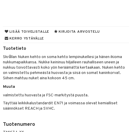
O Minecraft
entarvikkeita
GO Ninjago
ens Barn
GO Speed Champions
ållan
LISÄÄ TOIVELISTALLE
KIRJOITA ARVOSTELU
GO Spidey
ffi Love
KERRO YSTÄVÄLLE
O Super Heroes
mintahahmot
Tuotetieto
Skrållan Nuken kehto on soma kehto lempinukellesi ja hänen ikioma
ic
oti
nukkumapaikkansa. Nukke keininuu hiljalleen rauhalliseen uneen ja
nukkuu toivottavasti koko yön heräämättä kertaakaan. Nuken kehto
ndby
elut
on valmistettu pehmeästä huovasta ja siisä on somat kaninkorvat.
Siihen mahtuu nuket aina kokoon 45 cm.
dby Tukholma
bil
Muuta
umi
ut
valmistettu huovasta ja FSC-markitystä puusta.
pi Laiva
o
ohjattavat
Täyttää leikkikalustandardit EN71 ja voimassa olevat kemialliset
pi Pitkätossu Huvikumpu
säännökset REACH ja SVHC.
badabado
a & Palikat
ki
O Builder
tuja hahmoja
Tuotenumero
omag
ot
kit