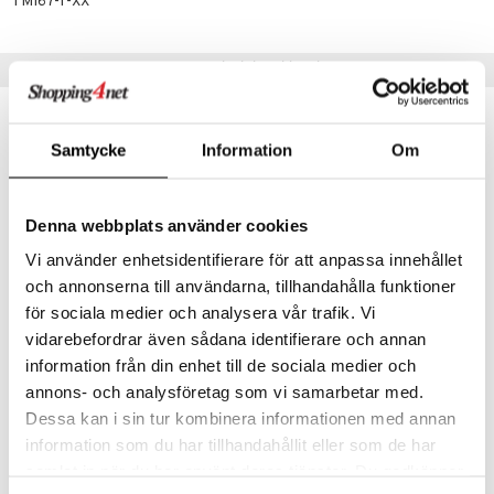
TMI67-1-XX
gformers
blarna
taleikit
elut
Suositut tuotteet
ikat
tman
oleikit
neuvot
kalut
libompa
opelit
iviteettilelut
alaa
ney
elyvaunut
Samtycke
Information
Om
Lapsi
alaa
elit
ney Prinsessat
ettävät lelut
0 palaa
lit
aukut
spalvelu
eli
Denna webbplats använder cookies
peli
lit
di
ksiä & vastauksia
zen
Vi använder enhetsidentifierare för att anpassa innehållet
nhoito
palapelit
tuotetta
och annonserna till användarna, tillhandahålla funktioner
mähäkkimies
pyhuone
miaiset
ien oheistarvikkeet
kit ja käsipyyhkeet
för sociala medier och analysera vår trafik. Vi
 verkkokaupasta
ry Potter
vidarebefordrar även sådana identifierare och annan
hkeet
vikkeet
aunutarvikkeita
Skrållan Pyöränistuin
Anna Kylpynukke 36 cm
information från din enhet till de sociala medier och
LILLAN & FRIENDS
LILLAN & FRIENDS
lo Kitty
it & Tarvikkeet
le
annons- och analysföretag som vi samarbetar med.
.L.
24,90
24,90
€
€
Dessa kan i sin tur kombinera informationen med annan
ossa
na/Äiti
information som du har tillhandahållit eller som de har
mmi Lehmä
kut
kaus & imetys
us
samlat in när du har använt deras tjänster. Du godkänner
le