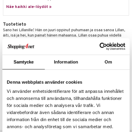
Näe kaikki ale-löydöt »
gformers
blarna
taleikit
elut
ikat
tman
oleikit
neuvot
Tuotetieto
kalut
libompa
opelit
iviteettilelut
alaa
Sano hei Lillanille! Hän on juuri oppinut puhumaan ja osaa sanoa Lillan,
äiti, isä ja hei, kun painat hänen mahaansa. Lillan osaa puhua viidellä
ney
elyvaunut
Lapsi
alaa
elit
kielellä: ruotsi, norja, tanska, suomi ja englanti. Kielen vaihtaminen on
helppoa nuken selässä olevan puheyksikön säätimellä. Lillan osaa
ney Prinsessat
ettävät lelut
0 palaa
lit
aukut
myös nauraa ja itkeä, ja hänellä on pehmeä vartalo, jota on mukava
spalvelu
halailla. Nuken silmät sulkeutuvat mukavia yöunia varten. Nukella on
eli
peli
lit
di
Samtycke
Information
Om
yllään vaaleanpunainen täplikäs mekko. Lillan-nukelle on saatavilla
ksiä & vastauksia
paljon hienoja nukenvaatteita ja tarvikkeita (myydään erikseen).
zen
nhoito
palapelit
Lillanilla on suloinen kampaus ja lyhyt otsatukka. Nukke on 36 cm:n
tuotetta
pituinen. Ikäsuositus: 1+.
mähäkkimies
pyhuone
miaiset
ien oheistarvikkeet
kit ja käsipyyhkeet
Denna webbplats använder cookies
 verkkokaupasta
Muuta
ry Potter
hkeet
Vi använder enhetsidentifierare för att anpassa innehållet
vikkeet
aunutarvikkeita
Alkaen 12 kk
och annonserna till användarna, tillhandahålla funktioner
lo Kitty
it & Tarvikkeet
le
för sociala medier och analysera vår trafik. Vi
Tuotenumero
.L.
ossa
vidarebefordrar även sådana identifierare och annan
na/Äiti
TLTMC-1-XX
mmi Lehmä
information från din enhet till de sociala medier och
kut
kaus & imetys
us
annons- och analysföretag som vi samarbetar med.
le