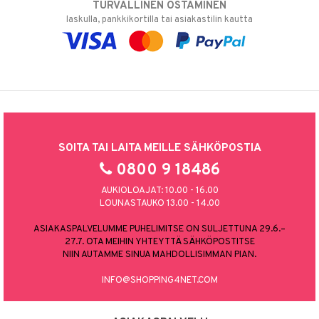
TURVALLINEN OSTAMINEN
laskulla, pankkikortilla tai asiakastilin kautta
SOITA TAI LAITA MEILLE SÄHKÖPOSTIA
0800 9 18486
AUKIOLOAJAT: 10.00 - 16.00
LOUNASTAUKO 13.00 - 14.00
ASIAKASPALVELUMME PUHELIMITSE ON SULJETTUNA 29.6.–
27.7. OTA MEIHIN YHTEYTTÄ SÄHKÖPOSTITSE
NIIN AUTAMME SINUA MAHDOLLISIMMAN PIAN.
INFO@SHOPPING4NET.COM