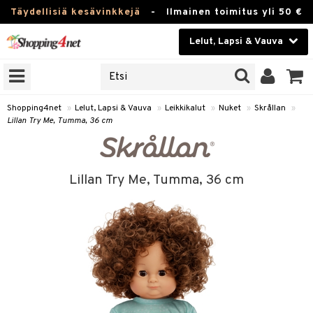
Täydellisiä kesävinkkejä
-
Ilmainen toimitus yli 50 €
Lelut, Lapsi & Vauva
ERKKEJÄ
Kauneudenhoito
JAT
UOTTEITA
Piilolinssit
Shopping4net
»
Lelut, Lapsi & Vauva
»
Leikkikalut
»
Nuket
»
Skrållan
»
Lillan Try Me, Tumma, 36 cm
Luontaistuotteet
u
Apteekki
lumateriaalit
Lillan Try Me, Tumma, 36 cm
atteet
lusetti
lukirjat
Fitness
pi
kirjat
t
Koti & Sisustus
gingsit
ut
rvikkeet
rjat
atteet & Sukat
lelut
Lelut, Lapsi & Vauva
luvaha
pelit
vot
Tuotemerkkejä
oradat
ja maalaa
et
t
Kampanjat
ot
 Real
otteet
it
lentereita