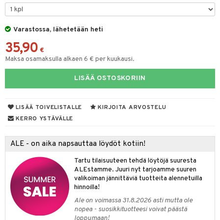
O Minecraft
entarvikkeita
GO Ninjago
ens Barn
Varastossa, lähetetään heti
35,90
GO Speed Champions
ållan
€
Maksa osamaksulla alkaen 6 € per kuukausi.
GO Spidey
ffi Love
LISÄÄ OSTOSKORIIN
O Super Heroes
mintahahmot
ic
oti
LISÄÄ TOIVELISTALLE
KIRJOITA ARVOSTELU
ndby
elut
KERRO YSTÄVÄLLE
dby Tukholma
bil
ALE - on aika napsauttaa löydöt kotiin!
umi
ut
Tartu tilaisuuteen tehdä löytöjä suuresta
pi Laiva
o
ohjattavat
ALEstamme. Juuri nyt tarjoamme suuren
valikoiman jännittäviä tuotteita alennetuilla
pi Pitkätossu Huvikumpu
badabado
a & Palikat
hinnoilla!
ki
O Builder
tuja hahmoja
Ale on voimassa 31.8.2026 asti mutta ole
nopea - suosikkituotteesi voivat päästä
omag
ot
kit
loppumaan!