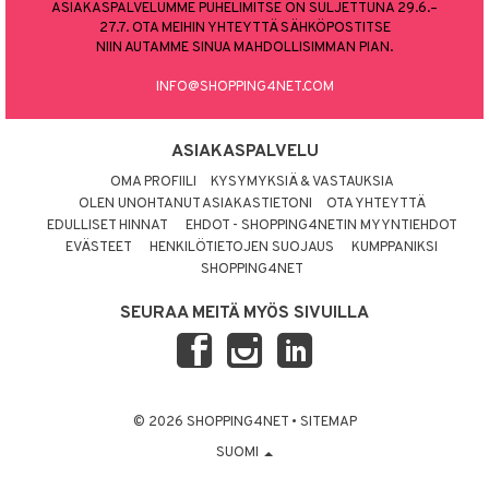
ASIAKASPALVELUMME PUHELIMITSE ON SULJETTUNA 29.6.–
27.7. OTA MEIHIN YHTEYTTÄ SÄHKÖPOSTITSE
NIIN AUTAMME SINUA MAHDOLLISIMMAN PIAN.
INFO@SHOPPING4NET.COM
ASIAKASPALVELU
OMA PROFIILI
KYSYMYKSIÄ & VASTAUKSIA
OLEN UNOHTANUT ASIAKASTIETONI
OTA YHTEYTTÄ
EDULLISET HINNAT
EHDOT - SHOPPING4NETIN MYYNTIEHDOT
EVÄSTEET
HENKILÖTIETOJEN SUOJAUS
KUMPPANIKSI
SHOPPING4NET
SEURAA MEITÄ MYÖS SIVUILLA
© 2026 SHOPPING4NET
•
SITEMAP
SUOMI