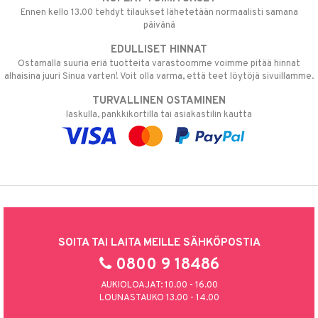
Ennen kello 13.00 tehdyt tilaukset lähetetään normaalisti samana
päivänä
EDULLISET HINNAT
Ostamalla suuria eriä tuotteita varastoomme voimme pitää hinnat
alhaisina juuri Sinua varten! Voit olla varma, että teet löytöjä sivuillamme.
TURVALLINEN OSTAMINEN
laskulla, pankkikortilla tai asiakastilin kautta
SOITA TAI LAITA MEILLE SÄHKÖPOSTIA
0800 9 18486
AUKIOLOAJAT: 10.00 - 16.00
LOUNASTAUKO 13.00 - 14.00