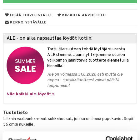
O Minecraft
entarvikkeita
LISÄÄ TOIVELISTALLE
KIRJOITA ARVOSTELU
GO Ninjago
ens Barn
KERRO YSTÄVÄLLE
GO Speed Champions
ållan
ALE - on aika napsauttaa löydöt kotiin!
GO Spidey
ffi Love
Tartu tilaisuuteen tehdä löytöjä suuresta
O Super Heroes
mintahahmot
ALEstamme. Juuri nyt tarjoamme suuren
valikoiman jännittäviä tuotteita alennetuilla
ic
oti
hinnoilla!
ndby
elut
Ale on voimassa 31.8.2026 asti mutta ole
nopea - suosikkituotteesi voivat päästä
dby Tukholma
bil
loppumaan!
umi
Näe kaikki ale-löydöt »
ut
pi Laiva
o
ohjattavat
Tuotetieto
pi Pitkätossu Huvikumpu
badabado
a & Palikat
Lillanin vaaleanharmaat sukkahousut, joissa on ihana pupukuvio. Sopii
36 cm:n nukeille.
ki
O Builder
tuja hahmoja
Muuta
omag
ot
kit
Alkaen 12 kk