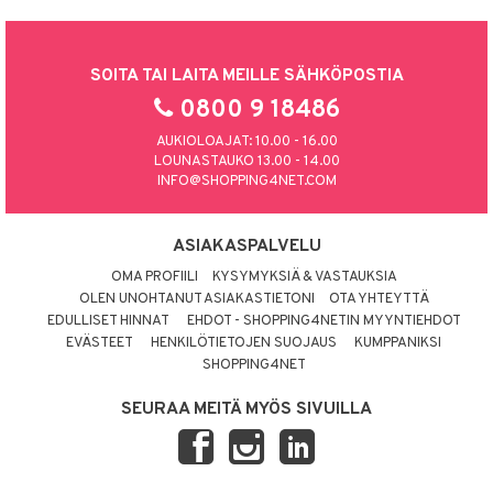
SOITA TAI LAITA MEILLE SÄHKÖPOSTIA
0800 9 18486
AUKIOLOAJAT: 10.00 - 16.00
LOUNASTAUKO 13.00 - 14.00
INFO@SHOPPING4NET.COM
ASIAKASPALVELU
OMA PROFIILI
KYSYMYKSIÄ & VASTAUKSIA
OLEN UNOHTANUT ASIAKASTIETONI
OTA YHTEYTTÄ
EDULLISET HINNAT
EHDOT - SHOPPING4NETIN MYYNTIEHDOT
EVÄSTEET
HENKILÖTIETOJEN SUOJAUS
KUMPPANIKSI
SHOPPING4NET
SEURAA MEITÄ MYÖS SIVUILLA