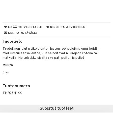
O Minecraft
entarvikkeita
GO Ninjago
ens Barn
GO Speed Champions
ållan
LISÄÄ TOIVELISTALLE
KIRJOITA ARVOSTELU
GO Spidey
ffi Love
KERRO YSTÄVÄLLE
O Super Heroes
mintahahmot
Tuotetieto
Täydellinen lelutarvike pienten lasten roolipeleihin. Anna heidän
ic
oti
mielikuvituksensa lentää, kun he hoitavat nukkejaan kotona tai
matkoilla. Hoitolaukku sisältää vaipat, peiton ja pullot
ndby
elut
Muuta
dby Tukholma
bil
3 v+
umi
ut
pi Laiva
o
ohjattavat
Tuotenumero
pi Pitkätossu Huvikumpu
THF05-1-XX
badabado
a & Palikat
ki
O Builder
tuja hahmoja
Suositut tuotteet
omag
ot
kit