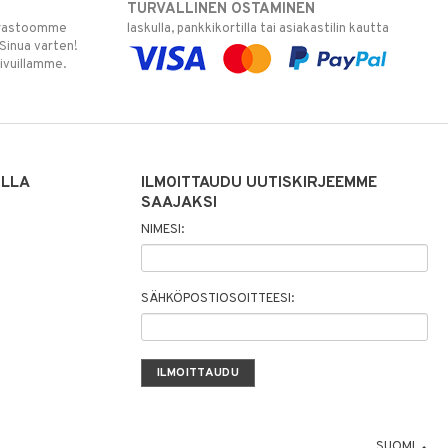
TURVALLINEN OSTAMINEN
varastoomme
laskulla, pankkikortilla tai asiakastilin kautta
 Sinua varten!
sivuillamme.
ILLA
ILMOITTAUDU UUTISKIRJEEMME
SAAJAKSI
NIMESI:
SÄHKÖPOSTIOSOITTEESI:
SUOMI