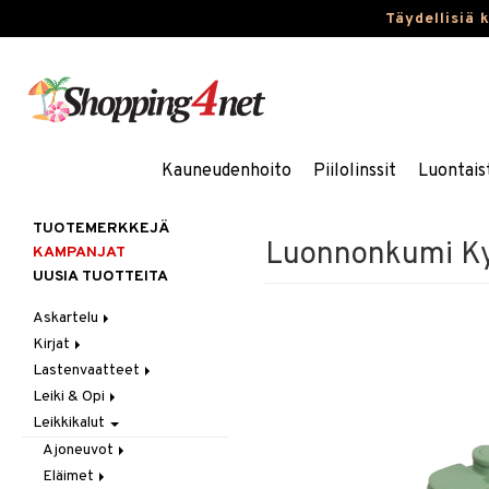
Täydellisiä 
Kauneudenhoito
Piilolinssit
Luontais
TUOTEMERKKEJÄ
Luonnonkumi Kyl
KAMPANJAT
UUSIA TUOTTEITA
Askartelu
Kirjat
Askartelumateriaalit
Lastenvaatteet
Askartelusetti
Askartelukirjat
Leiki & Opi
Helmet
Maalauskirjat
Alaosat
Leikkikalut
Koulutarvikkeet
Päiväkirjat
Alusvaatteet & Sukat
Opetuslelut
Leggingsit
Muovailuvaha
Kengät
Oppimispelit
Ajoneuvot
Piirrä ja maalaa
Mekot
Soittimet
Eläimet
Autoradat