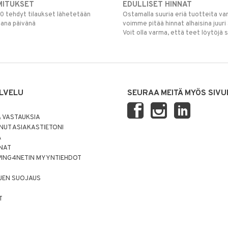
MITUKSET
EDULLISET HINNAT
00 tehdyt tilaukset lähetetään
Ostamalla suuria eriä tuotteita 
mana päivänä
voimme pitää hinnat alhaisina juuri
Voit olla varma, että teet löytöjä 
LVELU
SEURAA MEITÄ MYÖS SIVU
 VASTAUKSIA
UT ASIAKASTIETONI
Ä
NNAT
PING4NETIN MYYNTIEHDOT
JEN SUOJAUS
T