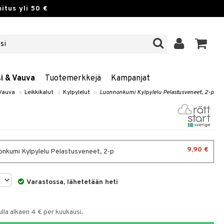
itus yli 50 €
si & Vauva
Tuotemerkkejä
Kampanjat
 Vauva
»
Leikkikalut
»
Kylpylelut
»
Luonnonkumi Kylpylelu Pelastusveneet, 2-p
9,90 €
nkumi Kylpylelu Pelastusveneet, 2-p
Varastossa, lähetetään heti
la alkaen 4 € per kuukausi.