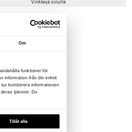
Vinkkejä sinulle
Om
ylpylelu
andahålla funktioner för
t, 2-p
n information från din enhet
 tur kombinera informationen
 deras tjänster. Du
Tillåt alla