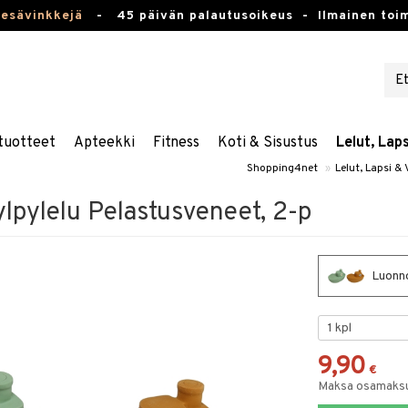
kesävinkkejä
-
45 päivän palautusoikeus -
Ilmainen toim
tuotteet
Apteekki
Fitness
Koti & Sisustus
Lelut, Lap
Shopping4net
»
Lelut, Lapsi &
pylelu Pelastusveneet, 2-p
Luonno
9,90
€
Maksa osamaksul