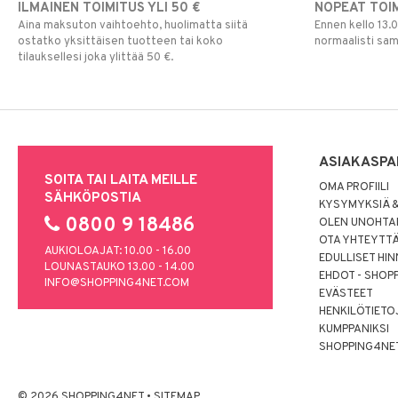
ILMAINEN TOIMITUS YLI 50 €
NOPEAT TOI
Aina maksuton vaihtoehto, huolimatta siitä
Ennen kello 13.
ostatko yksittäisen tuotteen tai koko
normaalisti sa
tilauksellesi joka ylittää 50 €.
ASIAKASPA
SOITA TAI LAITA MEILLE
OMA PROFIILI
SÄHKÖPOSTIA
KYSYMYKSIÄ &
0800 9 18486
OLEN UNOHTAN
OTA YHTEYTT
AUKIOLOAJAT: 10.00 - 16.00
EDULLISET HI
LOUNASTAUKO 13.00 - 14.00
EHDOT - SHOP
INFO@SHOPPING4NET.COM
EVÄSTEET
HENKILÖTIETO
KUMPPANIKSI
SHOPPING4NE
© 2026 SHOPPING4NET
•
SITEMAP