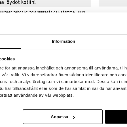
a löydöt kotiin!
isuuteen tehdä löytöjä suuresta ALEstamme. Juuri
mme suuren valikoiman jännittäviä tuotteita
a hinnoilla!
massa 31.8.2026 asti mutta ole nopea -
otteesi voivat päästä loppumaan!
Information
i ale-löydöt »
cookies
Luonnonkumi K
ää löytöä? Outletistamme löydät runsaasti
e för att anpassa innehållet och annonserna till användarna, tillh
Julkiset Bussi
Hyödynnä tilaisuus tehdä löytöjä, kun
vår trafik. Vi vidarebefordrar även sådana identifierare och anna
RÄTT START
lä.
nnons- och analysföretag som vi samarbetar med. Dessa kan i sin
9,90
in varastoa riittää!
€
har tillhandahållit eller som de har samlat in när du har använt
ortsatt användande av vår webbplats.
nkumista, joita voi käyttää kylpyleluina, puruleluina
een! Ekoystävällinen materiaalin, joka ei sisällä
Anpassa
 flataatteja. lelut ovat reiättömiä, joten niihin ei
umi on luonnon materiaali, jonka voi kierrättää, ja