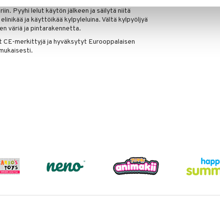
sä, siksi olemme laittaneet tuotteet ilmalta ja
n. Pyyhi lelut käytön jälkeen ja säilytä niitä
linikää ja käyttöikää kylpyleluina. Vältä kylpyöljyä
n väriä ja pintarakennetta.
at CE-merkittyjä ja hyväksytyt Eurooppalaisen
mukaisesti.