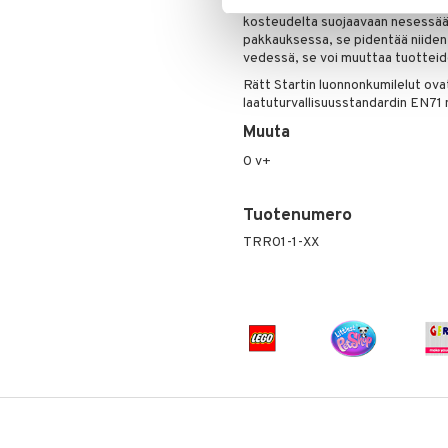
siksi materiaali myös kuluu käytös
kosteudelta suojaavaan nesessäärii
pakkauksessa, se pidentää niiden e
vedessä, se voi muuttaa tuotteide
Rätt Startin luonnonkumilelut ov
laatuturvallisuusstandardin EN71 
Muuta
0 v+
Tuotenumero
TRR01-1-XX