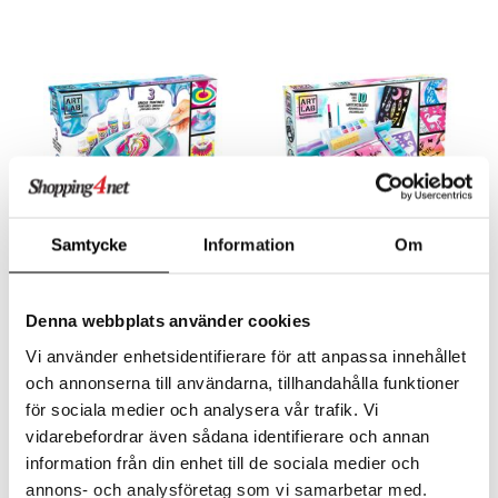
O Minecraft
entarvikkeita
gyn vaatteet
ipullot & Tarvikkeet
ut
gformers
iilit
blarna
taleikit
elut
GO Ninjago
ens Barn
ut
ikat
ulelut & helistimet
tman
oleikit
neuvot
GO Speed Champions
ållan
apussit
kalut
uvajumppa
libompa
opelit
iviteettilelut
GO Spidey
mintahahmot
ney
elyvaunut
O Super Heroes
ney Prinsessat
ettävät lelut
ic
eli
Samtycke
Information
Om
zen
Art Lab Pouring Art Studio
Art Lab Water Color Studio
mähäkkimies
Denna webbplats använder cookies
ART LAB
ART LAB
ry Potter
Sekoita värejä ja ala luomaan!
Luo kauniita akvarellimaalauksia eri tekniikoilla.
Vi använder enhetsidentifierare för att anpassa innehållet
24,90
24,90
lo Kitty
€
€
och annonserna till användarna, tillhandahålla funktioner
för sociala medier och analysera vår trafik. Vi
.L.
vidarebefordrar även sådana identifierare och annan
mmi Lehmä
information från din enhet till de sociala medier och
annons- och analysföretag som vi samarbetar med.
le