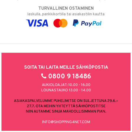
TURVALLINEN OSTAMINEN
laskulla, pankkikortilla tai asiakastilin kautta
SOITA TAI LAITA MEILLE SÄHKÖPOSTIA
0800 9 18486
AUKIOLOAJAT: 10.00 - 16.00
LOUNASTAUKO 13.00 - 14.00
ASIAKASPALVELUMME PUHELIMITSE ON SULJETTUNA 29.6.–
27.7. OTA MEIHIN YHTEYTTÄ SÄHKÖPOSTITSE
NIIN AUTAMME SINUA MAHDOLLISIMMAN PIAN.
INFO@SHOPPING4NET.COM