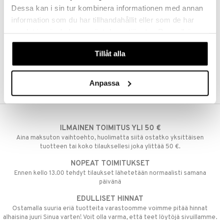
Dessa kan i sin tur kombinera informationen med annan
umi
information som du har tillhandahållit eller som de har
le
samlat in när du har använt deras tjänster. Du godkänner
våra cookies vid fortsatt användande av vår webbplats.
 Patrol
Tillåt alla
pi Pitkätossu
sa Possu
Anpassa
 MASKS
kemon
ILMAINEN TOIMITUS YLI 50 €
ållan
Aina maksuton vaihtoehto, huolimatta siitä ostatko yksittäisen
tuotteen tai koko tilauksellesi joka ylittää 50 €.
er Mario
NOPEAT TOIMITUKSET
ru & Pesonen
Ennen kello 13.00 tehdyt tilaukset lähetetään normaalisti samana
päivänä
EDULLISET HINNAT
Ostamalla suuria eriä tuotteita varastoomme voimme pitää hinnat
alhaisina juuri Sinua varten! Voit olla varma, että teet löytöjä sivuillamme.