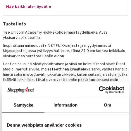
0 palaa
lit
aukut
spalvelu
ic
Näe kaikki ale-löydöt »
eli
peli
lit
di
ksiä & vastauksia
zen
nhoito
palapelit
Tuotetieto
tuotetta
mähäkkimies
pyhuone
miaiset
ien oheistarvikkeet
kit ja käsipyyhkeet
Tee Unicorn Academy -nukkekokoelmasi täydelliseksi Avas
 verkkokaupasta
yksisarvisella Leafilla.
ry Potter
hkeet
vikkeet
aunutarvikkeita
Inspiroituna animoidusta NETFLIX-sarjasta ja myydyimmästä
lo Kitty
it & Tarvikkeet
kirjasarjasta, jossa ystävyys hallitsee, tämä 27,9 cm korkea leikkikalu
le
yksisarvinen herättää Leafin eloon.
.L.
ossa
na/Äiti
Leaf on kauniisti yksityiskohtainen ja siinä on helmiäishohtoiset Plant
mmi Lehmä
Magic -merkit sivulla, majesteettinen kimalteleva sarvi, värikäs harja ja
kut
kaus & imetys
us
häntä sekä irrotettavat nukketarvikkeet, kuten suitset ja satula, jotka
le
lisäävät leikin iloa. Liikuta varovasti Leafin päätä tuodaksesi esiin
eenvarjot
istelu
nen
hänen persoonallisuutensa ja koe uudelleen maaginen side
umi
yksisarvisen ja ratsastajan, Avan, välillä.
mput
lalaput
keet
le
Muuta
ten Huonekalut
ten aterimet
inkolasit
ta
Samtycke
Information
Om
4 vuotta+
 Patrol
tot
ka- & Säilytyslaatikot
ut ja lakit
ysitterit
isuus
pi Pitkätossu
lytys
tipullot & Tarvikkeet
starvikkeita
uviltti
Tuotenumero
Denna webbplats använder cookies
sa Possu