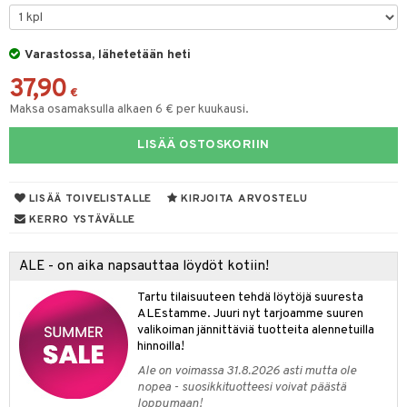
GO Bluey
vous
y Born
oti
O City
bie
Varastossa, lähetetään heti
ndby
elut
37,90
O Classic
comelon
dby Tukholma
bil
€
Maksa osamaksulla alkaen 6 € per kuukausi.
O Creator
ney Prinsessat
umi
ut
LISÄÄ OSTOSKORIIN
GO Disney
by's Dollhouse
pi Laiva
o
ohjattavat
O Disney Princess
py Friends
pi Pitkätossu Huvikumpu
badabado
a & Palikat
LISÄÄ TOIVELISTALLE
KIRJOITA ARVOSTELU
GO DUPLO
.L.
ki
O Builder
tuja hahmoja
KERRO YSTÄVÄLLE
O Friends
gtoys
omag
ot
kit
ALE - on aika napsauttaa löydöt kotiin!
O Minecraft
entarvikkeita
gformers
blarna
taleikit
elut
Tartu tilaisuuteen tehdä löytöjä suuresta
GO Ninjago
ens Barn
ikat
tman
oleikit
neuvot
ALEstamme. Juuri nyt tarjoamme suuren
valikoiman jännittäviä tuotteita alennetuilla
GO Speed Champions
ållan
kalut
libompa
opelit
iviteettilelut
alaa
hinnoilla!
GO Spidey
ffi Love
ney
Ale on voimassa 31.8.2026 asti mutta ole
elyvaunut
Lapsi
alaa
elit
nopea - suosikkituotteesi voivat päästä
O Super Heroes
mintahahmot
ney Prinsessat
ettävät lelut
loppumaan!