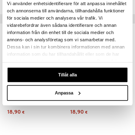
TUA06-1-XX
gyn vaatteet
ipullot & Tarvikkeet
ut
iilit
Vi använder enhetsidentifierare för att anpassa innehållet
 MASKS
och annonserna till användarna, tillhandahålla funktioner
ut
ulelut & helistimet
för sociala medier och analysera vår trafik. Vi
kemon
Vinkkejä sinulle
apussit
uvajumppa
vidarebefordrar även sådana identifierare och annan
ållan
information från din enhet till de sociala medier och
er Mario
annons- och analysföretag som vi samarbetar med.
Dessa kan i sin tur kombinera informationen med annan
ru & Pesonen
information som du har tillhandahållit eller som de har
samlat in när du har använt deras tjänster. Du godkänner
våra cookies vid fortsatt användande av vår webbplats.
Tillåt alla
Anpassa
Unicorn Academy Ava & Leaf
Unicorn Academy Isabel & River
UNICORN ACADEMY
UNICORN ACADEMY
18,90
18,90
€
€