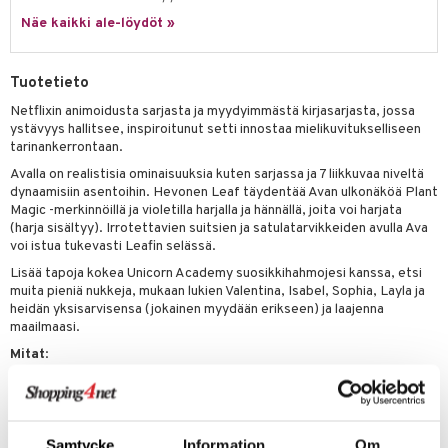
0 palaa
lit
aukut
spalvelu
ic
Näe kaikki ale-löydöt »
eli
peli
lit
di
ksiä & vastauksia
zen
nhoito
palapelit
Tuotetieto
tuotetta
mähäkkimies
pyhuone
miaiset
ien oheistarvikkeet
kit ja käsipyyhkeet
Netflixin animoidusta sarjasta ja myydyimmästä kirjasarjasta, jossa
 verkkokaupasta
ystävyys hallitsee, inspiroitunut setti innostaa mielikuvitukselliseen
ry Potter
hkeet
vikkeet
aunutarvikkeita
tarinankerrontaan.
lo Kitty
it & Tarvikkeet
Avalla on realistisia ominaisuuksia kuten sarjassa ja 7 liikkuvaa niveltä
le
dynaamisiin asentoihin. Hevonen Leaf täydentää Avan ulkonäköä Plant
.L.
ossa
na/Äiti
Magic -merkinnöillä ja violetilla harjalla ja hännällä, joita voi harjata
(harja sisältyy). Irrotettavien suitsien ja satulatarvikkeiden avulla Ava
mmi Lehmä
kut
kaus & imetys
us
voi istua tukevasti Leafin selässä.
le
Lisää tapoja kokea Unicorn Academy suosikkihahmojesi kanssa, etsi
eenvarjot
istelu
nen
muita pieniä nukkeja, mukaan lukien Valentina, Isabel, Sophia, Layla ja
umi
heidän yksisarvisensa (jokainen myydään erikseen) ja laajenna
mput
lalaput
keet
maailmaasi.
le
ten Huonekalut
ten aterimet
inkolasit
ta
Mitat
:
 Patrol
Nukke noin 11 cm korkea.
tot
ka- & Säilytyslaatikot
ut ja lakit
ysitterit
isuus
Hevonen noin 12 cm korkea.
pi Pitkätossu
lytys
tipullot & Tarvikkeet
starvikkeita
uviltti
Muuta
sa Possu
Samtycke
Information
Om