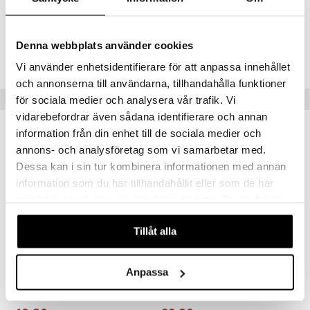
4 vuotta+
gyn vaatteet
ipullot & Tarvikkeet
ut
iilit
 MASKS
ut
ulelut & helistimet
Tuotenumero
kemon
Denna webbplats använder cookies
apussit
uvajumppa
TUA02-1-XX
ållan
Vi använder enhetsidentifierare för att anpassa innehållet
och annonserna till användarna, tillhandahålla funktioner
er Mario
Vinkkejä sinulle
för sociala medier och analysera vår trafik. Vi
ru & Pesonen
vidarebefordrar även sådana identifierare och annan
information från din enhet till de sociala medier och
annons- och analysföretag som vi samarbetar med.
Dessa kan i sin tur kombinera informationen med annan
information som du har tillhandahållit eller som de har
samlat in när du har använt deras tjänster. Du godkänner
våra cookies vid fortsatt användande av vår webbplats.
Tillåt alla
Anpassa
Unicorn Academy Isabel & River
Unicorn Academy Sophia & Wildstar
UNICORN ACADEMY
UNICORN ACADEMY