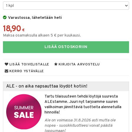
GO Bluey
vous
y Born
oti
O City
bie
Varastossa, lähetetään heti
ndby
elut
18,90
O Classic
comelon
dby Tukholma
bil
€
Maksa osamaksulla alkaen 5 € per kuukausi.
O Creator
ney Prinsessat
umi
ut
LISÄÄ OSTOSKORIIN
GO Disney
by's Dollhouse
pi Laiva
o
ohjattavat
O Disney Princess
py Friends
pi Pitkätossu Huvikumpu
badabado
a & Palikat
LISÄÄ TOIVELISTALLE
KIRJOITA ARVOSTELU
GO DUPLO
.L.
ki
O Builder
tuja hahmoja
KERRO YSTÄVÄLLE
O Friends
gtoys
omag
ot
kit
ALE - on aika napsauttaa löydöt kotiin!
O Minecraft
entarvikkeita
gformers
blarna
taleikit
elut
Tartu tilaisuuteen tehdä löytöjä suuresta
GO Ninjago
ens Barn
ikat
tman
oleikit
neuvot
ALEstamme. Juuri nyt tarjoamme suuren
valikoiman jännittäviä tuotteita alennetuilla
GO Speed Champions
ållan
kalut
libompa
opelit
iviteettilelut
alaa
hinnoilla!
GO Spidey
ffi Love
ney
Ale on voimassa 31.8.2026 asti mutta ole
elyvaunut
Lapsi
alaa
elit
nopea - suosikkituotteesi voivat päästä
O Super Heroes
mintahahmot
ney Prinsessat
ettävät lelut
loppumaan!