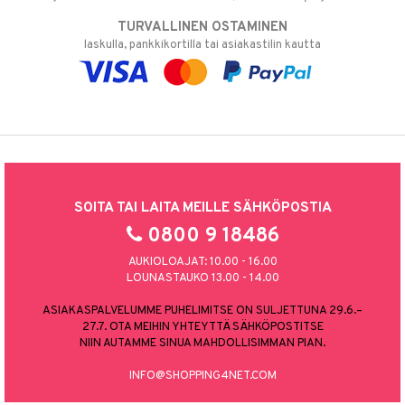
TURVALLINEN OSTAMINEN
laskulla, pankkikortilla tai asiakastilin kautta
SOITA TAI LAITA MEILLE SÄHKÖPOSTIA
0800 9 18486
AUKIOLOAJAT: 10.00 - 16.00
LOUNASTAUKO 13.00 - 14.00
ASIAKASPALVELUMME PUHELIMITSE ON SULJETTUNA 29.6.–
27.7. OTA MEIHIN YHTEYTTÄ SÄHKÖPOSTITSE
NIIN AUTAMME SINUA MAHDOLLISIMMAN PIAN.
INFO@SHOPPING4NET.COM