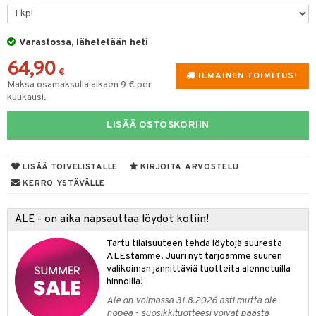
GO Bluey
vous
y Born
oti
O City
bie
Varastossa, lähetetään heti
ndby
elut
64,90
O Classic
comelon
dby Tukholma
bil
€
ILMAINEN TOIMITUS!
Maksa osamaksulla alkaen 9 € per
O Creator
ney Prinsessat
umi
ut
kuukausi.
GO Disney
by's Dollhouse
pi Laiva
o
ohjattavat
LISÄÄ OSTOSKORIIN
O Disney Princess
py Friends
pi Pitkätossu Huvikumpu
badabado
a & Palikat
GO DUPLO
.L.
ki
O Builder
tuja hahmoja
LISÄÄ TOIVELISTALLE
KIRJOITA ARVOSTELU
KERRO YSTÄVÄLLE
O Friends
gtoys
omag
ot
kit
O Minecraft
entarvikkeita
gformers
blarna
taleikit
elut
ALE - on aika napsauttaa löydöt kotiin!
GO Ninjago
ens Barn
ikat
tman
oleikit
neuvot
Tartu tilaisuuteen tehdä löytöjä suuresta
ALEstamme. Juuri nyt tarjoamme suuren
GO Speed Champions
ållan
kalut
libompa
opelit
iviteettilelut
alaa
valikoiman jännittäviä tuotteita alennetuilla
hinnoilla!
GO Spidey
ffi Love
ney
elyvaunut
Lapsi
alaa
elit
Ale on voimassa 31.8.2026 asti mutta ole
O Super Heroes
mintahahmot
ney Prinsessat
ettävät lelut
nopea - suosikkituotteesi voivat päästä