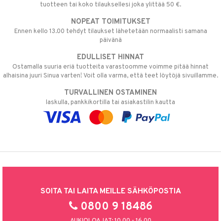
tuotteen tai koko tilauksellesi joka ylittää 50 €.
NOPEAT TOIMITUKSET
Ennen kello 13.00 tehdyt tilaukset lähetetään normaalisti samana
päivänä
EDULLISET HINNAT
Ostamalla suuria eriä tuotteita varastoomme voimme pitää hinnat
alhaisina juuri Sinua varten! Voit olla varma, että teet löytöjä sivuillamme.
TURVALLINEN OSTAMINEN
laskulla, pankkikortilla tai asiakastilin kautta
SOITA TAI LAITA MEILLE SÄHKÖPOSTIA
0800 9 18486
AUKIOLOAJAT: 10.00 - 16.00