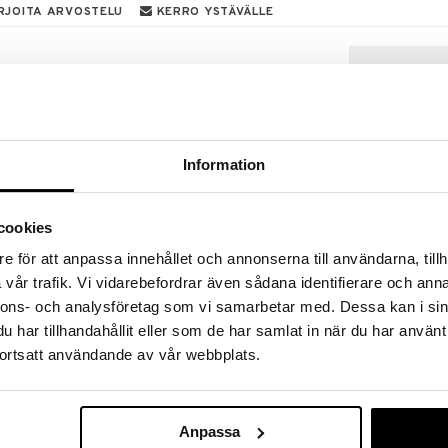
RJOITA ARVOSTELU
KERRO YSTÄVÄLLE
inen on suloinen yksisarvinen vaaleanpunaisella
a otsassa. Hyppää hevosen selkaään ja tee
esterata puutarhaan ja suorita se. Paina nappia ja
n maata vasten.
Information
cookies
e för att anpassa innehållet och annonserna till användarna, tillh
vår trafik. Vi vidarebefordrar även sådana identifierare och anna
Vinterskugga
nnons- och analysföretag som vi samarbetar med. Dessa kan i sin
SOMMARSKUG
har tillhandahållit eller som de har samlat in när du har använt
19,90
€
ortsatt användande av vår webbplats.
Anpassa