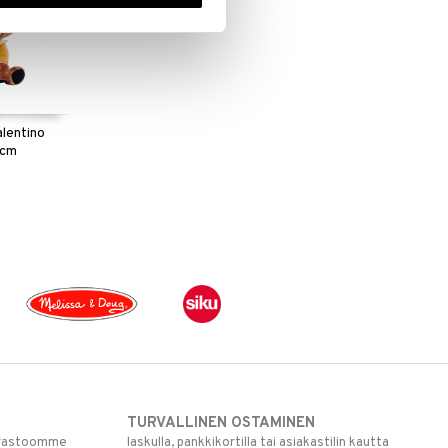
alentino
 cm
TURVALLINEN OSTAMINEN
varastoomme
laskulla, pankkikortilla tai asiakastilin kautta