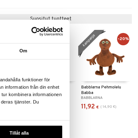
Suositut tuotteet
kampanja
-20%
Om
andahålla funktioner för
n information från din enhet
n Pehmolelu
Arne Alligaattori
Babblarna Pehmolelu
Pehmolelu
Babba
 tur kombinera informationen
GAN
ARNE ALLIGATOR
BABBLARNA
 deras tjänster. Du
14,90
11,92
(
14,90
€
)
€
€
Tillåt alla