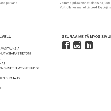
mana päivänä
voimme pitää hinnat alhaisina juuri
Voit olla varma, että teet löytöjä 
LVELU
SEURAA MEITÄ MYÖS SIVU
 VASTAUKSIA
UT ASIAKASTIETONI
Ä
NNAT
PING4NETIN MYYNTIEHDOT
JEN SUOJAUS
T