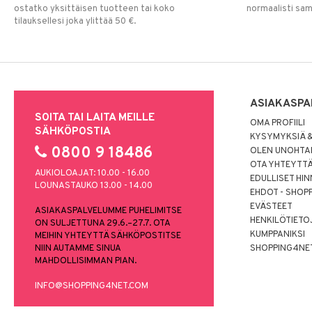
ostatko yksittäisen tuotteen tai koko
normaalisti sa
tilauksellesi joka ylittää 50 €.
ASIAKASPA
SOITA TAI LAITA MEILLE
OMA PROFIILI
SÄHKÖPOSTIA
KYSYMYKSIÄ &
0800 9 18486
OLEN UNOHTAN
OTA YHTEYTT
AUKIOLOAJAT: 10.00 - 16.00
EDULLISET HI
LOUNASTAUKO 13.00 - 14.00
EHDOT - SHOP
EVÄSTEET
ASIAKASPALVELUMME PUHELIMITSE
HENKILÖTIETO
ON SULJETTUNA 29.6.–27.7. OTA
KUMPPANIKSI
MEIHIN YHTEYTTÄ SÄHKÖPOSTITSE
NIIN AUTAMME SINUA
SHOPPING4NE
MAHDOLLISIMMAN PIAN.
INFO@SHOPPING4NET.COM