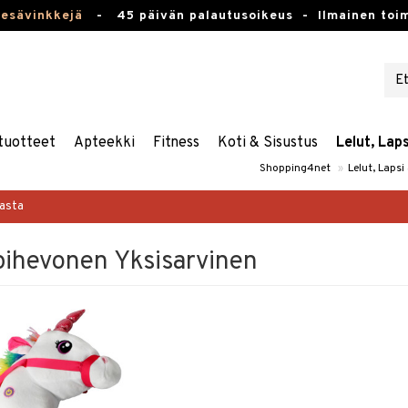
kesävinkkejä
-
45 päivän palautusoikeus -
Ilmainen toim
tuotteet
Apteekki
Fitness
Koti & Sisustus
Lelut, Lap
Shopping4net
»
Lelut, Lapsi
masta
ihevonen Yksisarvinen