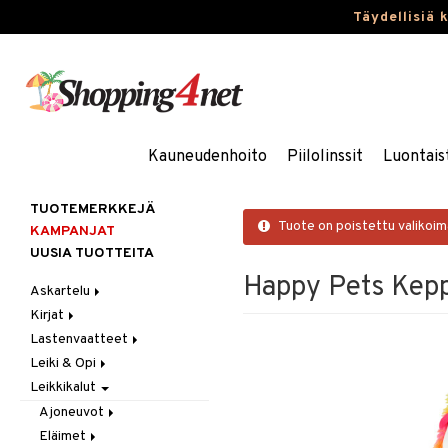
Täydellisiä 
Kauneudenhoito
Piilolinssit
Luontais
TUOTEMERKKEJÄ
Tuote on poistettu valikoi
KAMPANJAT
UUSIA TUOTTEITA
Happy Pets Kepp
Askartelu
Kirjat
Askartelumateriaalit
Lastenvaatteet
Askartelusetti
Askartelukirjat
Leiki & Opi
Helmet
Maalauskirjat
Alaosat
Leikkikalut
Koulutarvikkeet
Päiväkirjat
Alusvaatteet & Sukat
Opetuslelut
Leggingsit
Muovailuvaha
Kengät
Oppimispelit
Ajoneuvot
Piirrä ja maalaa
Mekot
Soittimet
Eläimet
Autoradat