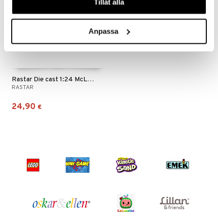
Tillåt alla
apussit
uvajumppa
ållan
er Mario
Anpassa
ru & Pesonen
Rastar Die cast 1:24 McLaren F1
RASTAR
24,90
€