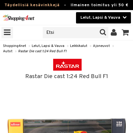
Täydellisiä kesävinkkejä
-
Ilmainen toimitus yli 50 €
Lelut, Lapsi & Vauva
ERKKEJÄ
Kauneudenhoito
JAT
UOTTEITA
Piilolinssit
Shopping4net
»
Lelut, Lapsi & Vauva
»
Leikkikalut
»
Ajoneuvot
»
Autot
»
Rastar Die cast 1:24 Red Bull F1
Luontaistuotteet
u
Apteekki
lumateriaalit
Rastar Die cast 1:24 Red Bull F1
atteet
lusetti
lukirjat
Fitness
pi
kirjat
t
Koti & Sisustus
gingsit
ut
rvikkeet
rjat
atteet & Sukat
lelut
Lelut, Lapsi & Vauva
luvaha
pelit
vot
Tuotemerkkejä
oradat
ja maalaa
et
Kampanjat
tot
otteet
it