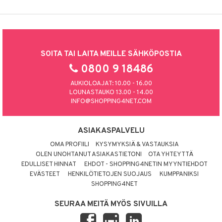
SOITA TAI LAITA MEILLE SÄHKÖPOSTIA
0800 9 18486
AUKIOLOAJAT: 10.00 - 16.00
LOUNASTAUKO 13.00 - 14.00
INFO@SHOPPING4NET.COM
ASIAKASPALVELU
OMA PROFIILI
KYSYMYKSIÄ & VASTAUKSIA
OLEN UNOHTANUT ASIAKASTIETONI
OTA YHTEYTTÄ
EDULLISET HINNAT
EHDOT - SHOPPING4NETIN MYYNTIEHDOT
EVÄSTEET
HENKILÖTIETOJEN SUOJAUS
KUMPPANIKSI
SHOPPING4NET
SEURAA MEITÄ MYÖS SIVUILLA