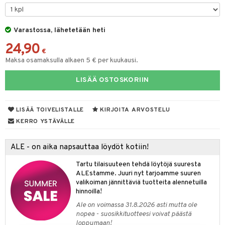
O Classic
comelon
dby Tukholma
bil
O Creator
ney Prinsessat
Varastossa, lähetetään heti
umi
ut
24,90
GO Disney
by's Dollhouse
pi Laiva
o
ohjattavat
€
Maksa osamaksulla alkaen 5 € per kuukausi.
O Disney Princess
py Friends
pi Pitkätossu Huvikumpu
badabado
a & Palikat
LISÄÄ OSTOSKORIIN
GO DUPLO
.L.
ki
O Builder
tuja hahmoja
O Friends
gtoys
omag
ot
kit
LISÄÄ TOIVELISTALLE
KIRJOITA ARVOSTELU
O Minecraft
entarvikkeita
gformers
blarna
taleikit
elut
KERRO YSTÄVÄLLE
GO Ninjago
ens Barn
ikat
tman
oleikit
neuvot
ALE - on aika napsauttaa löydöt kotiin!
GO Speed Champions
ållan
kalut
libompa
opelit
iviteettilelut
alaa
Tartu tilaisuuteen tehdä löytöjä suuresta
GO Spidey
ffi Love
ney
elyvaunut
Lapsi
alaa
elit
ALEstamme. Juuri nyt tarjoamme suuren
valikoiman jännittäviä tuotteita alennetuilla
O Super Heroes
mintahahmot
ney Prinsessat
ettävät lelut
0 palaa
lit
aukut
hinnoilla!
spalvelu
ic
eli
Ale on voimassa 31.8.2026 asti mutta ole
peli
lit
di
nopea - suosikkituotteesi voivat päästä
ksiä & vastauksia
zen
loppumaan!