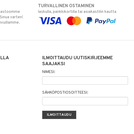
TURVALLINEN OSTAMINEN
varastoomme
laskulla, pankkikortilla tai asiakastilin kautta
 Sinua varten!
sivuillamme.
ILLA
ILMOITTAUDU UUTISKIRJEEMME
SAAJAKSI
NIMESI:
SÄHKÖPOSTIOSOITTEESI: