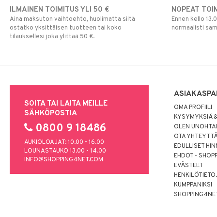
ILMAINEN TOIMITUS YLI 50 €
NOPEAT TOI
Pokemon
Aina maksuton vaihtoehto, huolimatta siitä
Ennen kello 13.
Skrållan
ostatko yksittäisen tuotteen tai koko
normaalisti sa
Super Mario
tilauksellesi joka ylittää 50 €.
Viiru & Pesonen
ASIAKASPA
SOITA TAI LAITA MEILLE
OMA PROFIILI
SÄHKÖPOSTIA
KYSYMYKSIÄ &
0800 9 18486
OLEN UNOHTAN
OTA YHTEYTT
AUKIOLOAJAT: 10.00 - 16.00
EDULLISET HI
LOUNASTAUKO 13.00 - 14.00
EHDOT - SHOP
INFO@SHOPPING4NET.COM
EVÄSTEET
HENKILÖTIETO
KUMPPANIKSI
SHOPPING4NE