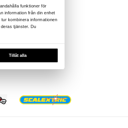
andahålla funktioner för
n information från din enhet
 tur kombinera informationen
 deras tjänster. Du
stavat
Tillåt alla