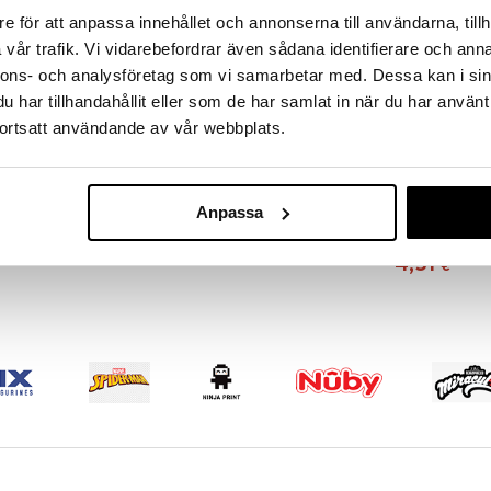
 kpl hahmoja.
e för att anpassa innehållet och annonserna till användarna, tillh
ta.
vår trafik. Vi vidarebefordrar även sådana identifierare och anna
nnons- och analysföretag som vi samarbetar med. Dessa kan i sin
har tillhandahållit eller som de har samlat in när du har använt
ortsatt användande av vår webbplats.
Pimeässä Loi
Anpassa
Tähdet
SUNTOY
4,51
€