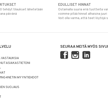
MITUKSET
EDULLISET HINNAT
00 tehdyt tilaukset lähetetään
Ostamalla suuria eriä tuotteita 
mana päivänä
voimme pitää hinnat alhaisina juuri
Voit olla varma, että teet löytöjä 
LVELU
SEURAA MEITÄ MYÖS SIVU
 VASTAUKSIA
UT ASIAKASTIETONI
Ä
NNAT
PING4NETIN MYYNTIEHDOT
JEN SUOJAUS
T