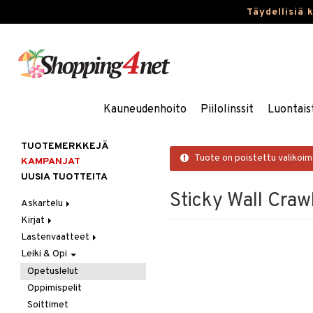
Täydellisiä 
Kauneudenhoito
Piilolinssit
Luontais
TUOTEMERKKEJÄ
Tuote on poistettu valikoi
KAMPANJAT
UUSIA TUOTTEITA
Sticky Wall Cra
Askartelu
Kirjat
Askartelumateriaalit
Lastenvaatteet
Askartelusetti
Askartelukirjat
Leiki & Opi
Helmet
Maalauskirjat
Alaosat
Koulutarvikkeet
Päiväkirjat
Alusvaatteet & Sukat
Leggingsit
Opetuslelut
Muovailuvaha
Kengät
Oppimispelit
Piirrä ja maalaa
Mekot
Soittimet