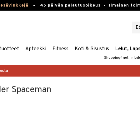
kesävinkkejä
-
45 päivän palautusoikeus -
Ilmainen toim
tuotteet
Apteekki
Fitness
Koti & Sisustus
Lelut, Lap
Shopping4net
»
Lel
masta
wler Spaceman